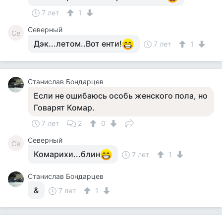
7 лет
1
Северный
Се
Дэк...летом..Вот енти!
7 лет
1
Станислав Бондарцев
Если не ошибаюсь особь женского пола, но
Говарят Комар.
7 лет
2
0
Северный
Се
Комарихи...блин
7 лет
1
Станислав Бондарцев
&
7 лет
1