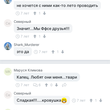
не хочется с ними как-то лето проводить
7 лет
1
Северный
Се
Значит...Мы Ффсе друзья!!!
7 лет
1
Shark_Murderer
это да
7 лет
1
Маруся Климова
МК
Капец. Любят они меня...твари
7 лет
6
0
Северный
Се
Сладкая!!!....кровушка
7 лет
1