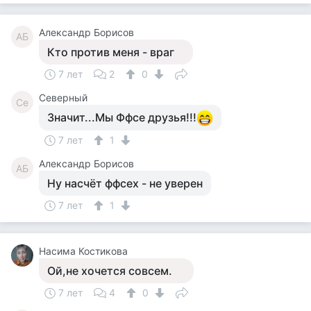
Александр Борисов
АБ
Кто против меня - враг
7 лет
2
0
Северный
Се
Значит...Мы Ффсе друзья!!!
7 лет
1
Александр Борисов
АБ
Ну насчёт ффсех - не уверен
7 лет
1
Насима Костикова
Ой,не хочется совсем.
7 лет
4
0