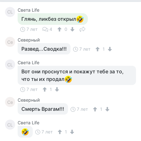
Света Life
СL
Глянь, ликбез открыл
7 лет
4
0
Северный
Се
Развед...Сводка!!!
7 лет
1
Света Life
СL
Вот они проснутся и покажут тебе за то,
что ты их продал
7 лет
1
Северный
Се
Смерть Врагам!!!
7 лет
1
Света Life
СL
7 лет
1