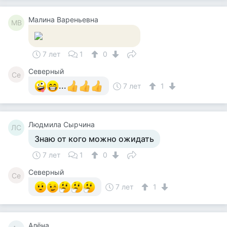
Малина Вареньевна
МВ
7 лет
1
0
Северный
Се
...
7 лет
1
Людмила Сырчина
ЛС
Знаю от кого можно ожидать
7 лет
1
0
Северный
Се
7 лет
1
Алёна