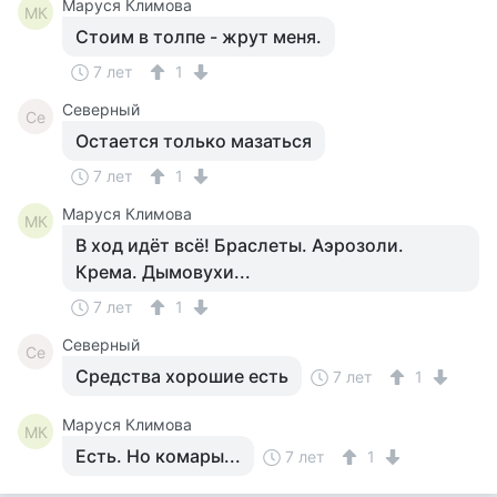
Маруся Климова
МК
Стоим в толпе - жрут меня.
7 лет
1
Северный
Се
Остается только мазаться
7 лет
1
Маруся Климова
МК
В ход идёт всё! Браслеты. Аэрозоли.
Крема. Дымовухи...
7 лет
1
Северный
Се
Средства хорошие есть
7 лет
1
Маруся Климова
МК
Есть. Но комары...
7 лет
1