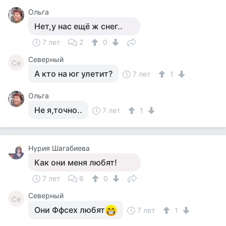
Ольга
Нет,у нас ещё ж снег..
7 лет
2
0
Северный
Се
А кто на юг улетит?
7 лет
1
Ольга
Не я,точно..
7 лет
1
Нурия Шагабиева
Как они меня любят!
7 лет
6
0
Северный
Се
Они Ффсех любят
7 лет
1