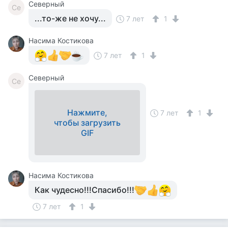
Северный
Се
...то-же не хочу...
7 лет
1
Насима Костикова
7 лет
1
Северный
Се
Нажмите,
7 лет
1
чтобы загрузить
GIF
Насима Костикова
Как чудесно!!!Спасибо!!!
7 лет
1