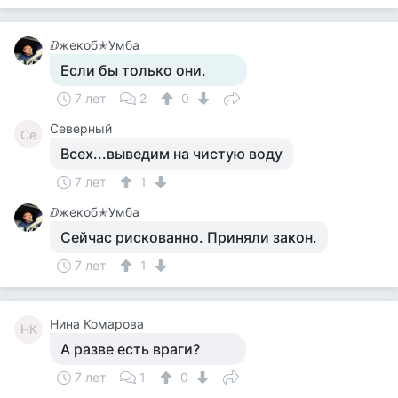
ⅅжекоб✭Умба
Если бы только они.
7 лет
2
0
Северный
Се
Всех...выведим на чистую воду
7 лет
1
ⅅжекоб✭Умба
Сейчас рискованно. Приняли закон.
7 лет
1
Нина Комарова
НК
А разве есть враги?
7 лет
1
0