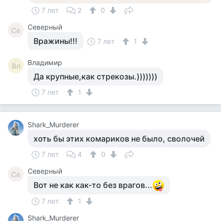
7 лет
2
0
Северный
Се
Вражины!!!
7 лет
1
Владимир
Вл
Да крупные,как стрекозы.)))))))
7 лет
1
Shark_Murderer
хоть бы этих комариков не было, сволочей
7 лет
4
0
Северный
Се
Вот не как как-то без врагов...
7 лет
1
Shark_Murderer