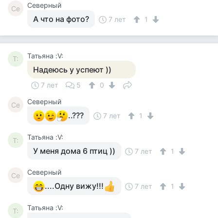
Северный
Се
А что на фото?
7 лет
1
Татьяна :V:
Т:
Надеюсь у успеют ))
7 лет
5
0
Северный
Се
..???
7 лет
1
Татьяна :V:
Т:
У меня дома 6 птиц ))
7 лет
1
Северный
Се
....Одну вижу!!!
7 лет
1
Татьяна :V:
Т: