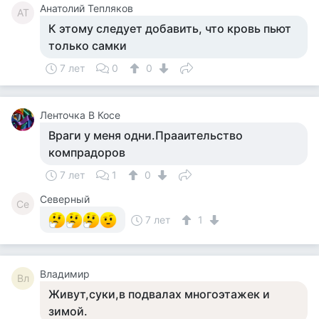
Анатолий Тепляков
АТ
К этому следует добавить, что кровь пьют
только самки
7 лет
0
0
Ленточка В Косе
Враги у меня одни.Прааительство
компрадоров
7 лет
1
0
Северный
Се
7 лет
1
Владимир
Вл
Живут,суки,в подвалах многоэтажек и
зимой.