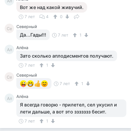
Ал
Вот же над какой живучий.
7 лет
4
0
Северный
Се
Да...Гады!!!
7 лет
1
Алёна
Ал
Зато сколько аплодисментов получают.
7 лет
1
Северный
Се
7 лет
1
Алёна
Ал
Я всегда говорю - прилетел, сел укусил и
лети дальше, а вот это ззззззз бесит.
7 лет
1