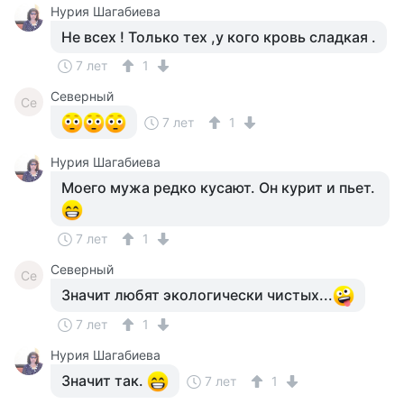
Нурия Шагабиева
Не всех ! Только тех ,у кого кровь сладкая .
7 лет
1
Северный
Се
7 лет
1
Нурия Шагабиева
Моего мужа редко кусают. Он курит и пьет.
7 лет
1
Северный
Се
Значит любят экологически чистых...
7 лет
1
Нурия Шагабиева
Значит так.
7 лет
1