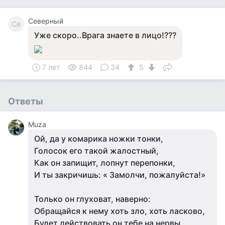
Северный
Се
Уже скоро..Врага знаете в лицо!???
7 лет
844
34
5
Ответы
Muza
Ой, да у комарика ножки тонки,
Голосок его такой жалостный,
Как он запищит, лопнут перепонки,
И ты закричишь: « Замолчи, пожалуйста!»
Только он глуховат, наверно:
Обращайся к нему хоть зло, хоть ласково,
Будет действовать он тебе на нервы,