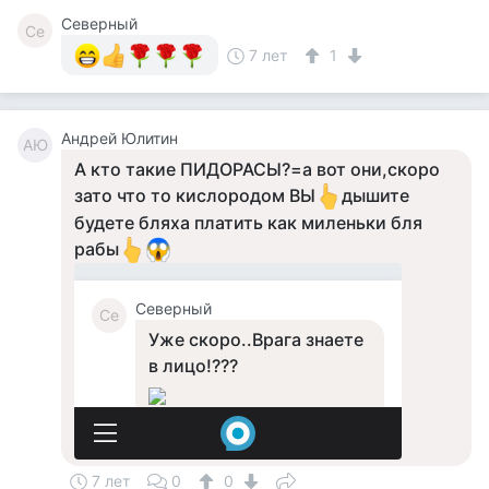
Северный
Се
7 лет
1
Андрей Юлитин
АЮ
А кто такие ПИДОРАСЫ?=а вот они,скоро
зато что то кислородом ВЫ
дышите
будете бляха платить как миленьки бля
рабы
7 лет
0
0