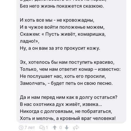
Без него жизнь покажется сказкою.
И хоть все мы - не кровожадны,
И в чужое войти положенье можем,
Скажем: « Пусть живёт, комаришка,
ладно!»,
Ну, а он вам за это прокусит кожу.
Эх, хотелось бы нам поступить красиво,
Только, чем нам ответит комар – известно:
Не послушает нас, хоть его просили,
Замолчать, - будет петь он свою песню.
Да и нам перед ним как в долгу остаться?
В нас охотника дух живёт, извека…
Никогда с долговязым, не побрататься,
Хоть и мелочь, а кровный враг человека!
7 лет
1
0