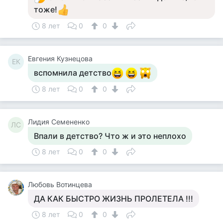
тоже!
8 лет
0
0
Евгения Кузнецова
ЕК
вспомнила детство
8 лет
0
0
Лидия Семененко
ЛС
Впали в детство? Что ж и это неплохо
8 лет
0
0
Любовь Вотинцева
ДА КАК БЫСТРО ЖИЗНЬ ПРОЛЕТЕЛА !!!
8 лет
0
0