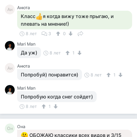
Анюта
Ан
Класс
я когда вижу тоже прыгаю, и
плевать на мнение!)
8 лет
3
0
Mari Man
Да уж)
8 лет
1
Анюта
Ан
Попробуй) понравится)
8 лет
1
Mari Man
Попробую когда снег сойдет)
8 лет
1
Она
Он
ОБОЖАЮ классики всех видов и 3/15