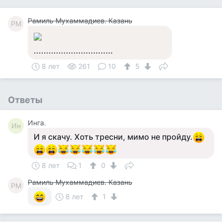
Рамиль Мухаммадиев. Казань
РМ
................................
8 лет
261
10
5
Ответы
Инга.
Ин
И я скачу. Хоть тресни, мимо не пройду.
8 лет
1
0
Рамиль Мухаммадиев. Казань
РМ
8 лет
1