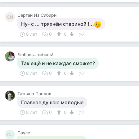
Cергей Из Сибири
CИ
Ну- с ... тряхнём стариной !...
8 лет
0
0
Любовь..любовь!
Так ещё и не каждая сможет?
8 лет
0
0
Татьяна Пантюх
Главное душою молодые
8 лет
0
0
Сауле
Са