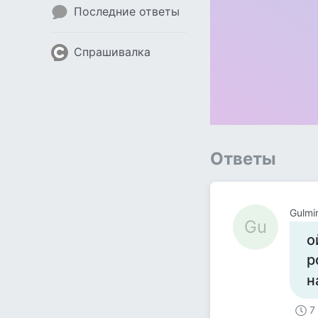
Последние ответы
Спрашивалка
Ответы
Gulmi
Gu
о
р
н
7