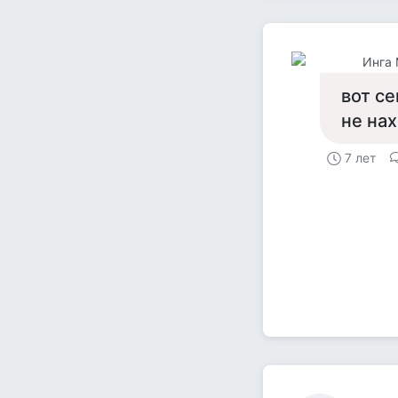
Инга
вот се
не на
7 лет