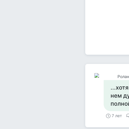
Рола
...хот
нем ду
полно
7 лет