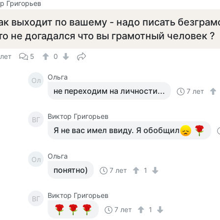
р Григорьев
ак выходит по вашему - надо писать безграмо
то не догадался что вы грамотный человек ?
 лет
5
0
Ольга
Ол
не переходим на личности...
7 лет
Виктор Григорьев
ВГ
Я не вас имел ввиду. Я обобщил
Ольга
Ол
понятно)
7 лет
1
Виктор Григорьев
ВГ
7 лет
1