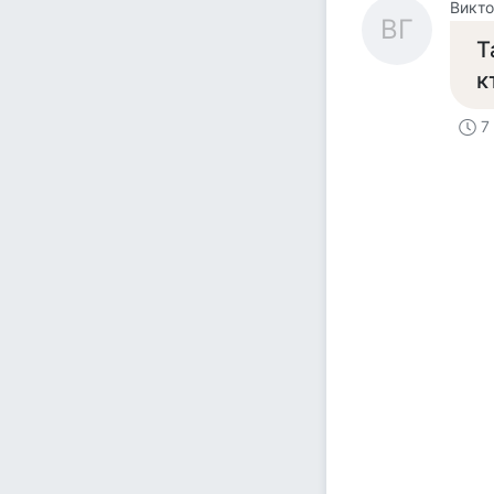
Викто
ВГ
Т
к
7