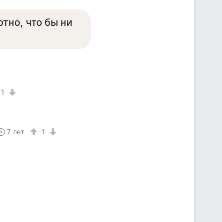
тно, что бы ни
1
7 лет
1