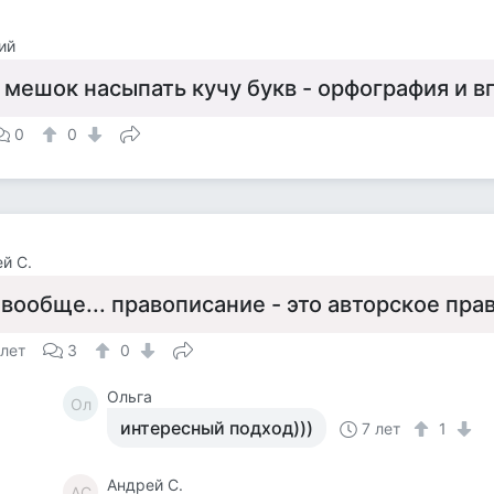
ий
 мешок насыпать кучу букв - орфография и в
0
0
й С.
 вообще... правописание - это авторское пра
 лет
3
0
Ольга
Ол
интересный подход)))
7 лет
1
Андрей С.
АС