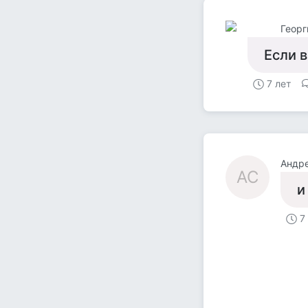
Георг
Если в
7 лет
Андре
АС
и
7