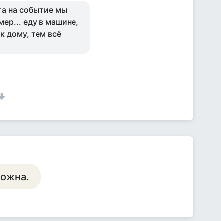
нта на событие мы
ер... еду в машине,
к дому, тем всё
ложна.