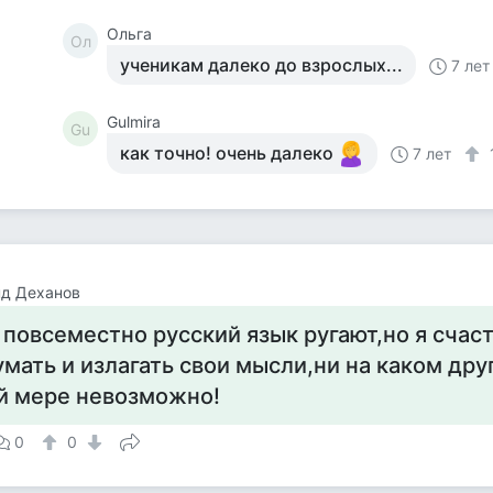
Ольга
Ол
ученикам далеко до взрослых...
7 лет
Gulmira
Gu
как точно! очень далеко
7 лет
нд Деханов
я повсеместно русский язык ругают,но я счас
мать и излагать свои мысли,ни на каком дру
й мере невозможно!
0
0