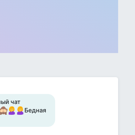
ный чат
Бедная