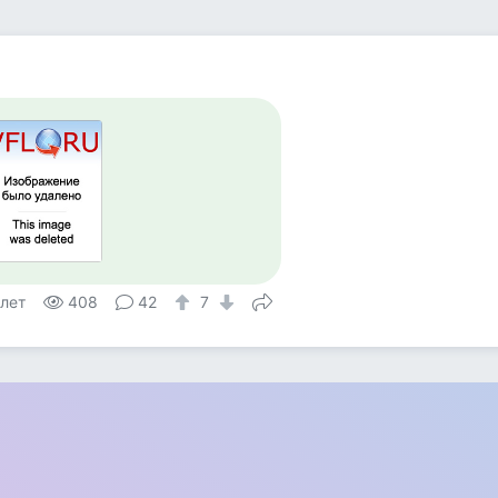
а
 лет
408
42
7