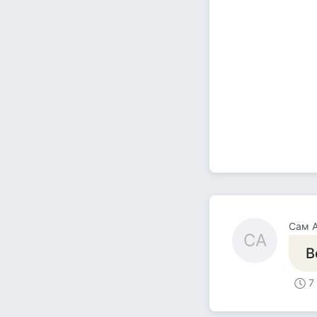
Сам А
СА
В
7