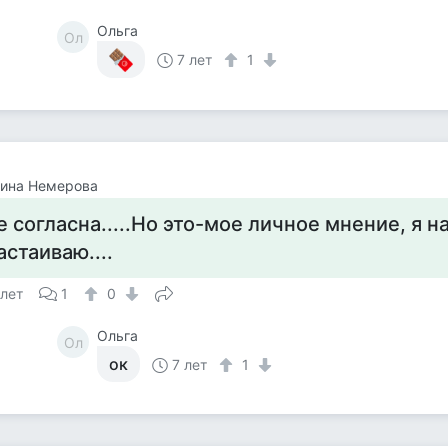
Ольга
Ол
7 лет
1
тина Немерова
е согласна.....Но это-мое личное мнение, я н
астаиваю....
 лет
1
0
Ольга
Ол
ок
7 лет
1