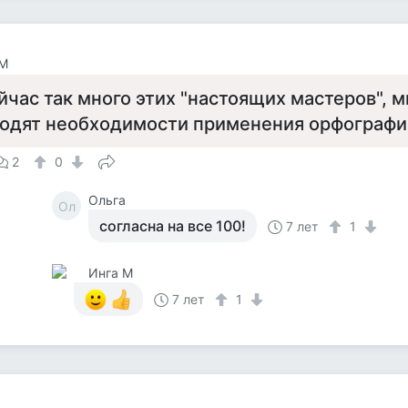
 М
йчас так много этих "настоящих мастеров", 
ходят необходимости применения орфографи
2
0
Ольга
Ол
согласна на все 100!
7 лет
1
Инга М
7 лет
1