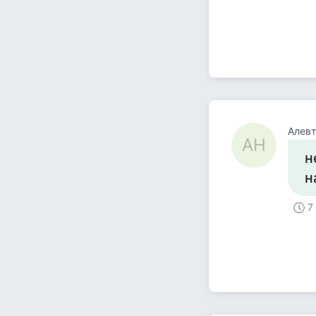
Алев
АН
н
н
7