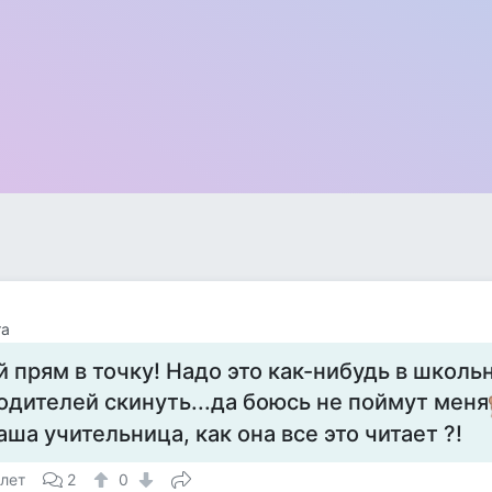
ra
й прям в точку! Надо это как-нибудь в школь
одителей скинуть...да боюсь не поймут меня
аша учительница, как она все это читает ?!
 лет
2
0