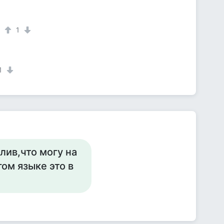
1
1
тлив,что могу на
гом языке это в