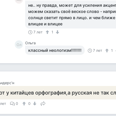
не.. ну правда, может для усиления акце
можем сказать своё веское слово - наприм
солнце светит прямо в лицо. и чем ближе 
влицее и влицее
7 лет
1
Ольга
Ол
классный неологизм!!!!!!!!
7 лет
1
ндерс'н
от у китайцев орфография,а русская не так с
 лет
0
0