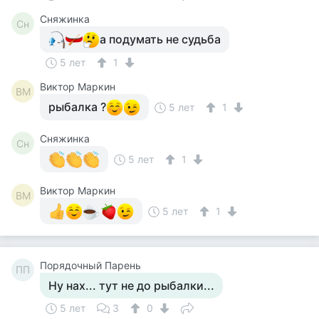
Сняжинка
Сн
а подумать не судьба
5 лет
1
Виктор Маркин
ВМ
рыбалка ?
5 лет
1
Сняжинка
Сн
5 лет
1
Виктор Маркин
ВМ
5 лет
1
Порядочный Парень
ПП
Ну нах... тут не до рыбалки...
5 лет
3
0