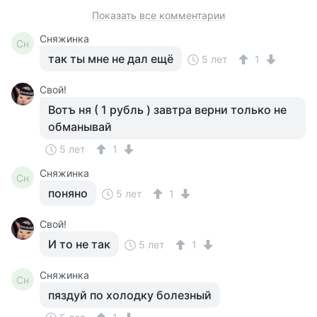
Показать все комментарии
Сняжинка
Сн
так ты мне не дал ещё
5 лет
1
Свой!
Вотъ ня ( 1 рубль ) завтра верни только не
обманывай
5 лет
1
Сняжинка
Сн
поняно
5 лет
1
Свой!
И то не так
5 лет
1
Сняжинка
Сн
пяздуй по холодку болезный