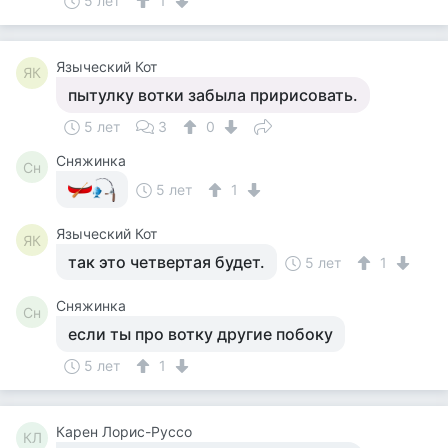
5 лет
1
Языческий Кот
ЯК
пытулку вотки забыла пририсовать.
5 лет
3
0
Сняжинка
Сн
5 лет
1
Языческий Кот
ЯК
так это четвертая будет.
5 лет
1
Сняжинка
Сн
если ты про вотку другие побоку
5 лет
1
Карен Лорис-Руссо
КЛ