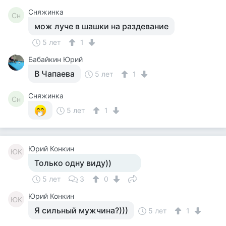
Сняжинка
Сн
мож луче в шашки на раздевание
5 лет
1
Бабайкин Юрий
В Чапаева
5 лет
1
Сняжинка
Сн
5 лет
1
Юрий Конкин
ЮК
Только одну виду))
5 лет
3
0
Юрий Конкин
ЮК
Я сильный мужчина?)))
5 лет
1