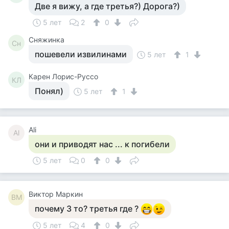
Две я вижу, а где третья?) Дорога?)
5 лет
2
0
Сняжинка
Сн
пошевели извилинами
5 лет
1
Карен Лорис-Руссо
КЛ
Понял)
5 лет
1
Ali
Al
они и приводят нас ... к погибели
5 лет
0
0
Виктор Маркин
ВМ
почему 3 то? третья где ?
5 лет
4
0