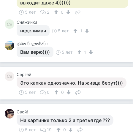
выходит даже 4)))))))
5 лет
2
0
Сняжинка
Сн
неделимая
5 лет
1
ვასო წილოსანი
Вам верю))))
5 лет
1
Сергей
Се
Это капкан однозначно. На живца берут))))
5 лет
0
0
Свой!
На картинке только 2 а третья где ???
5 лет
19
0