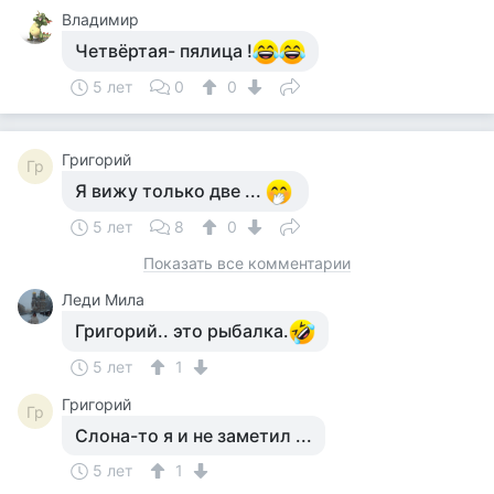
Владимир
Четвёртая- пялица !
5 лет
0
0
Григорий
Гр
Я вижу только две ...
5 лет
8
0
Показать все комментарии
Леди Мила
Григорий.. это рыбалка.
5 лет
1
Григорий
Гр
Слона-то я и не заметил ...
5 лет
1