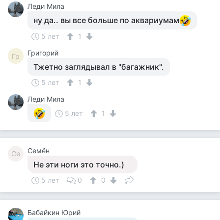
Леди Мила
ну да.. вы все больше по аквариумам
5 лет
1
Григорий
Гр
Тжетно заглядывал в "багажник".
5 лет
1
Леди Мила
5 лет
1
Семён
Се
Не эти ноги это точно.)
5 лет
0
0
Бабайкин Юрий