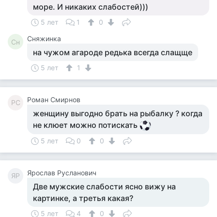
море. И никаких слабостей)))
5 лет
1
0
Сняжинка
Сн
на чужом агароде редька всегда слащще
5 лет
1
Роман Смирнов
РС
женщину выгодно брать на рыбалку ? когда
не клюет можно потискать
5 лет
0
0
Ярослав Русланович
ЯР
Две мужские слабости ясно вижу на
картинке, а третья какая?
5 лет
4
0