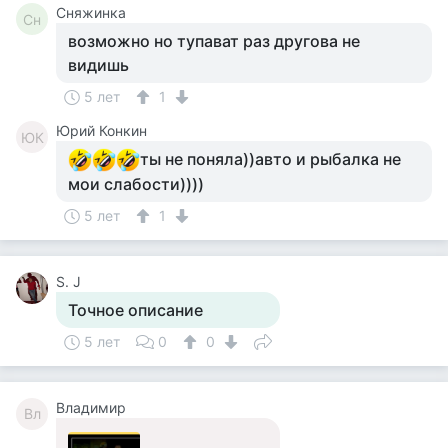
Сняжинка
Сн
возможно но тупават раз другова не
видишь
5 лет
1
Юрий Конкин
ЮК
ты не поняла))авто и рыбалка не
мои слабости))))
5 лет
1
S. J
Точное описание
5 лет
0
0
Владимир
Вл