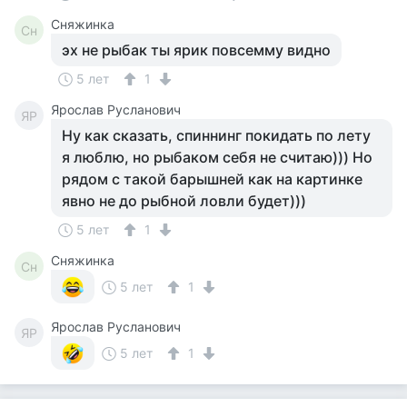
Сняжинка
Сн
эх не рыбак ты ярик повсемму видно
5 лет
1
Ярослав Русланович
ЯР
Ну как сказать, спиннинг покидать по лету
я люблю, но рыбаком себя не считаю))) Но
рядом с такой барышней как на картинке
явно не до рыбной ловли будет)))
5 лет
1
Сняжинка
Сн
5 лет
1
Ярослав Русланович
ЯР
5 лет
1