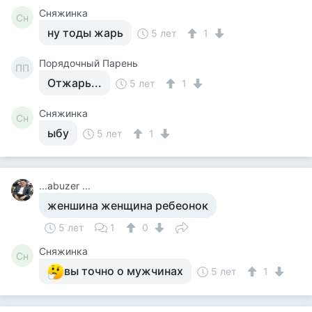
Сняжинка
Сн
ну тоды жарь
5 лет
1
Порядочный Парень
ПП
Отжарь...
5 лет
1
Сняжинка
Сн
ыбу
5 лет
1
...abuzer ...
женшина женщина ребеонок
5 лет
1
0
Сняжинка
Сн
вы точно о мужчинах
5 лет
1