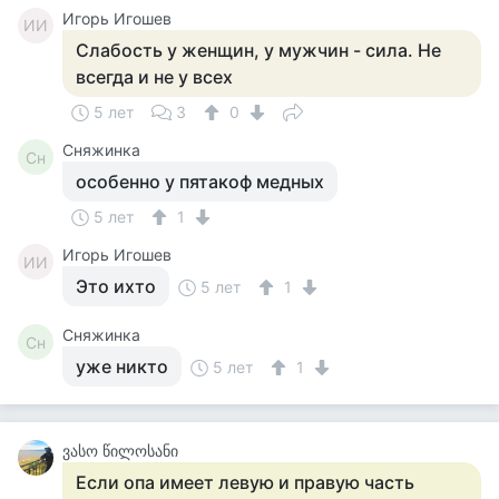
Игорь Игошев
ИИ
Слабость у женщин, у мужчин - сила. Не
всегда и не у всех
5 лет
3
0
Сняжинка
Сн
особенно у пятакоф медных
5 лет
1
Игорь Игошев
ИИ
Это ихто
5 лет
1
Сняжинка
Сн
уже никто
5 лет
1
ვასო წილოსანი
Если опа имеет левую и правую часть