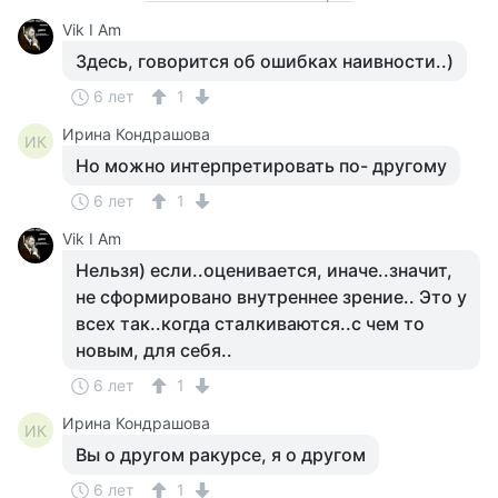
Vik I Am
Здесь, говорится об ошибках наивности..)
6 лет
1
Ирина Кондрашова
ИК
Но можно интерпретировать по- другому
6 лет
1
Vik I Am
Нельзя) если..оценивается, иначе..значит,
не сформировано внутреннее зрение.. Это у
всех так..когда сталкиваются..с чем то
новым, для себя..
6 лет
1
Ирина Кондрашова
ИК
Вы о другом ракурсе, я о другом
6 лет
1