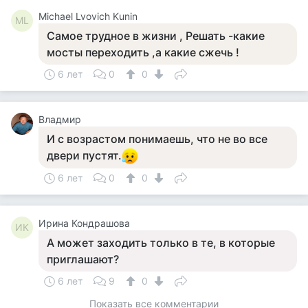
Michael Lvovich Kunin
ML
Самое трудное в жизни , Решать -какие
мосты переходить ,а какие сжечь !
6 лет
0
0
Владмир
И с возрастом понимаешь, что не во все
двери пустят.
6 лет
0
0
Ирина Кондрашова
ИК
А может заходить только в те, в которые
приглашают?
6 лет
9
0
Показать все комментарии