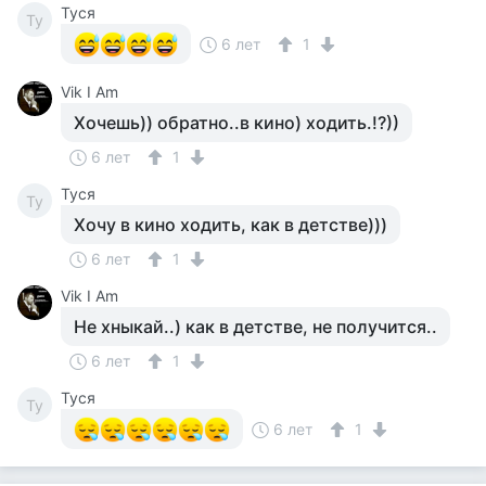
Tycя
Ty
6 лет
1
Vik I Am
Хочешь)) обратно..в кино) ходить.!?))
6 лет
1
Tycя
Ty
Хочу в кино ходить, как в детстве)))
6 лет
1
Vik I Am
Не хныкай..) как в детстве, не получится..
6 лет
1
Tycя
Ty
6 лет
1