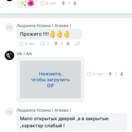
6 лет
1
Людмила Козина ( Агеева )
ЛК
Прожито !!!!
6 лет
3
0
Vik I Am
Нажмите,
6 лет
1
чтобы загрузить
GIF
Людмила Козина ( Агеева )
ЛК
Мало открытых дверей ,а в закрытые
,характер слабый !