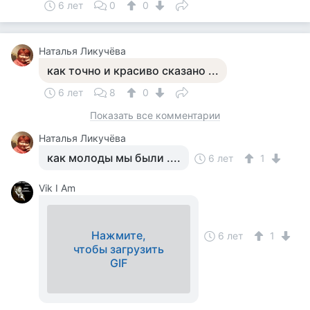
6 лет
0
0
Наталья Ликучёва
как точно и красиво сказано ...
6 лет
8
0
Показать все комментарии
Наталья Ликучёва
как молоды мы были ....
6 лет
1
Vik I Am
Нажмите,
6 лет
1
чтобы загрузить
GIF