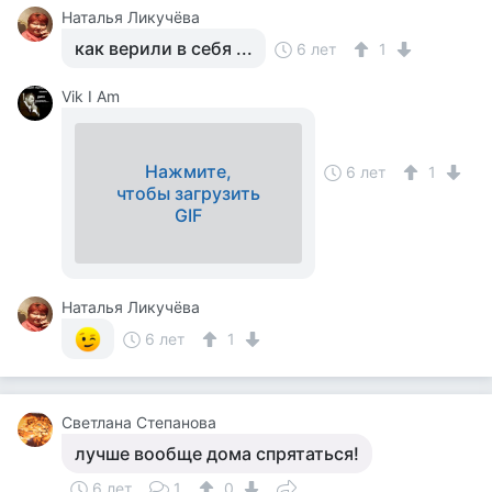
Наталья Ликучёва
как верили в себя ...
6 лет
1
Vik I Am
Нажмите,
6 лет
1
чтобы загрузить
GIF
Наталья Ликучёва
6 лет
1
Светлана Степанова
лучше вообще дома спрятаться!
6 лет
1
0