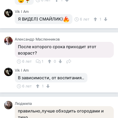
Vik I Am
Я ВИДЕЛ) СМАЙЛИК)
6 лет
1
Александр Масленников
После которого срока приходит этот
возраст?
6 лет
1
0
Vik I Am
В зависимости, от воспитания..
6 лет
1
Людмила
правильно,лучше обходить огородами и
тихо