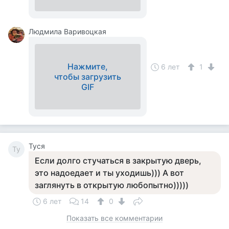
Людмила Варивоцкая
Нажмите,
6 лет
1
чтобы загрузить
GIF
Tycя
Ty
Если долго стучаться в закрытую дверь,
это надоедает и ты уходишь))) А вот
заглянуть в открытую любопытно)))))
6 лет
14
0
Показать все комментарии