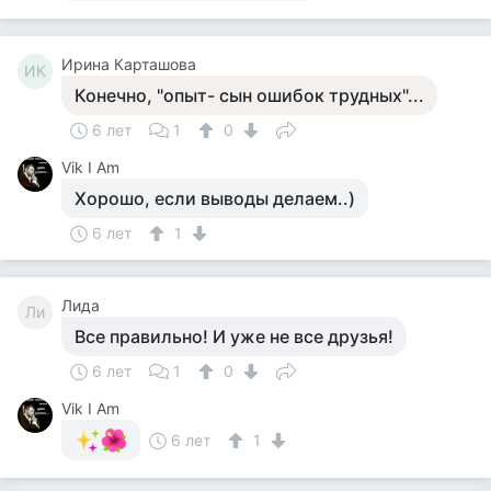
Ирина Карташова
ИК
Конечно, "опыт- сын ошибок трудных"...
6 лет
1
0
Vik I Am
Хорошо, если выводы делаем..)
6 лет
1
Лида
Ли
Все правильно! И уже не все друзья!
6 лет
1
0
Vik I Am
6 лет
1