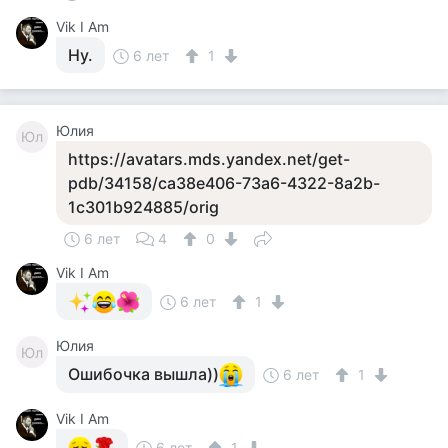
Vik I Am
Ну.
6 лет
1
Юлия
Юл
https://avatars.mds.yandex.net/get-
pdb/34158/ca38e406-73a6-4322-8a2b-
1c301b924885/orig
6 лет
4
0
Vik I Am
6 лет
1
Юлия
Юл
Ошибочка вышла))
6 лет
1
Vik I Am
6 лет
1