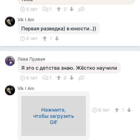
6 лет
1
0
Vik I Am
Первая разведка) в юности..))
6 лет
1
Лева Правая
Я это с детства знаю. Жёстко научили
6 лет
1
0
Vik I Am
Нажмите,
6 лет
1
чтобы загрузить
GIF