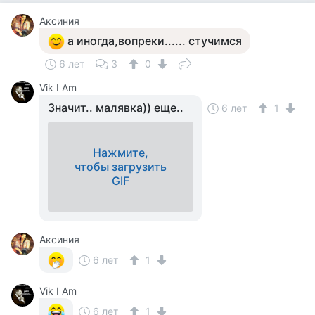
Аксиния
а иногда,вопреки...... стучимся
6 лет
3
0
Vik I Am
Значит.. малявка)) еще..
6 лет
1
Нажмите,
чтобы загрузить
GIF
Аксиния
6 лет
1
Vik I Am
6 лет
1