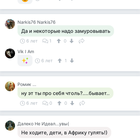
Narkis76 Narkis76
Да и некоторые надо замуровывать
6 лет
1
0
Vik I Am
6 лет
1
Ромик ...
ну эт ты про себя чтоль?....бывает..
6 лет
0
0
Далеко Не Идеал...увы(
Не ходите, дети, в Африку гулять!)