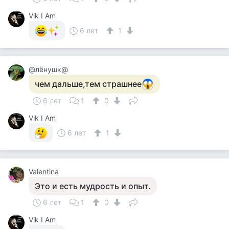
Vik I Am
6 лет
1
@лёнушк@
чем дальше,тем страшнее
6 лет
1
0
Vik I Am
6 лет
1
Valentina
Это и есть мудрость и опыт.
6 лет
1
0
Vik I Am