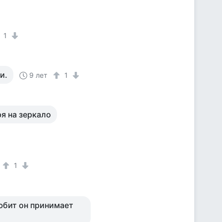
1
и.
9 лет
1
я на зеркало
1
любит он принимает