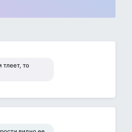
 тлеет, то
арости видно ее