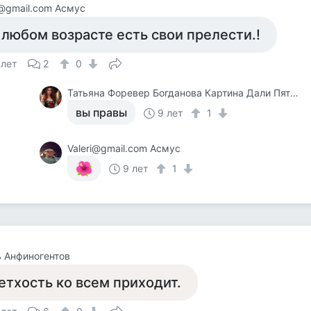
i@gmail.com Асмус
 любом возрасте есть свои прелести.!
 лет
2
0
Татьяна Форевер Богданова Картина Дали Пять Минут До Пробуждения Или Кормежки Кошек
вы правы
9 лет
1
Valeri@gmail.com Асмус
9 лет
1
 Анфиногентов
етхость ко всем приходит.