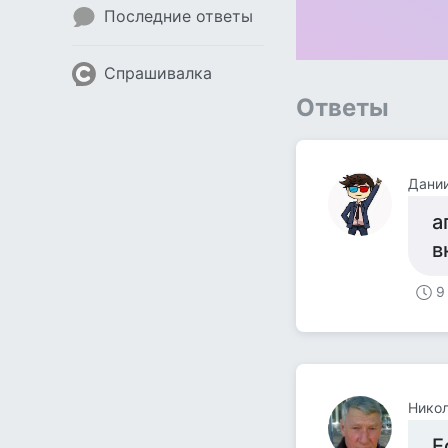
Последние ответы
Спрашивалка
Ответы
Дани
а
в
9
Нико
Е