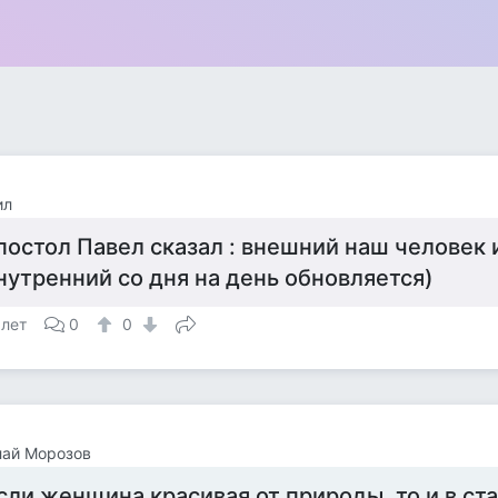
ил
постол Павел сказал : внешний наш человек и
нутренний со дня на день обновляется)
 лет
0
0
лай Морозов
сли женщина красивая от природы, то и в ст