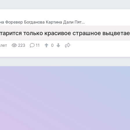
Татьяна Форевер Богданова Картина Дали Пять Минут До Пробуждения Или Кормежки Кошек
тарится только красивое страшное выцветае
 лет
223
11
0