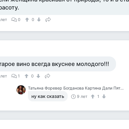
расоту.
 лет
0
0
тарое вино всегда вкуснее молодого!!!
 лет
1
0
Татьяна Форевер Богданова Картина Дали Пять Минут До Пробуждения Или Кормежки Кошек
ну как сказать
9 лет
1