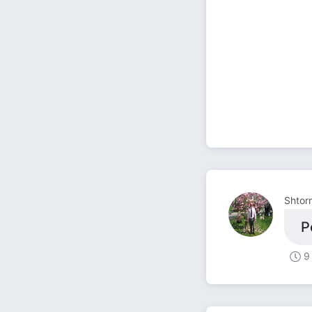
Shtor
Р
9