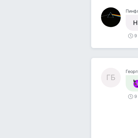
Пинф
Н
9
Георг
ГБ
9