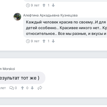
9 лет
1
Алефтина Аркадьевна Кузнецова
Каждый человек красив по своему..И для
детей особенно.. Красивее никого нет.. К
относительное.. Все мы разные, и вкусы и
9 лет
1
m Morskoi
езультат тот же )
 лет
0
0