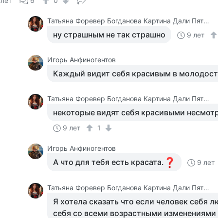
 лет
6
0
Татьяна Форевер Богданова Картина Дали Пять Минут До Пробуждения Или Кормежки Кошек
ну страшным не так страшно
9 лет
Игорь Анфиногентов
Каждый видит себя красивым в молодост
Татьяна Форевер Богданова Картина Дали Пять Минут До Пробуждения Или Кормежки Кошек
некоторые видят себя красивыми несмотр
9 лет
1
Игорь Анфиногентов
А что для тебя есть красата.
9 лет
Татьяна Форевер Богданова Картина Дали Пять Минут До Пробуждения Или Кормежки Кошек
Я хотела сказать что если человек себя 
себя со всеми возрастными изменениями