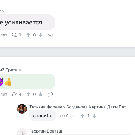
ло
е усиливается
 лет
0
0
ий Браташ
 лет
4
0
Татьяна Форевер Богданова Картина Дали Пять Минут До Пробуждения Или Кормежки Кошек
спасибо
9 лет
1
Георгий Браташ
ГБ