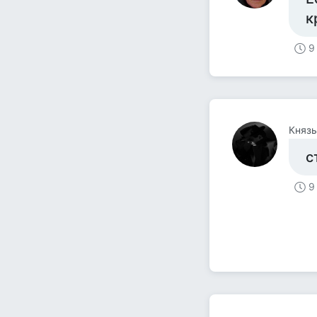
к
9
Князь
с
9