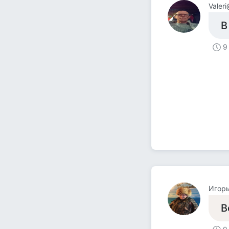
Valer
В
9
Игорь
В