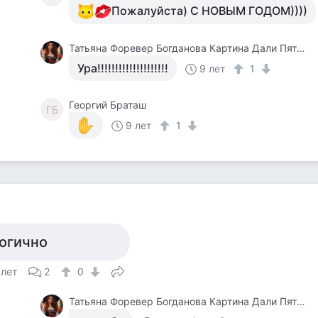
Пожалуйста) С НОВЫМ ГОДОМ))))
Татьяна Форевер Богданова Картина Дали Пять Минут До Пробуждения Или Кормежки Кошек
Ура!!!!!!!!!!!!!!!!!!!!
9 лет
1
Георгий Браташ
ГБ
9 лет
1
огично
 лет
2
0
Татьяна Форевер Богданова Картина Дали Пять Минут До Пробуждения Или Кормежки Кошек