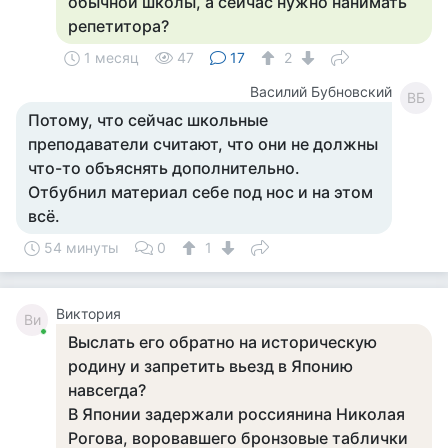
обычной школы, а сейчас нужно нанимать
репетитора?
1 месяц
47
17
2
Василий Бубновский
ВБ
Потому, что сейчас школьные
преподаватели считают, что они не должны
что-то объяснять дополнительно.
Отбубнил материал себе под нос и на этом
всё.
54 минуты
0
1
Виктория
Ви
Выслать его обратно на историческую
родину и запретить вьезд в Японию
навсегда?
В Японии задержали россиянина Николая
Рогова, воровавшего бронзовые таблички