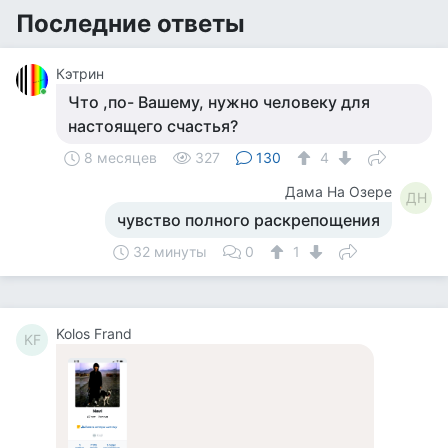
Последние ответы
Кэтрин
Что ,по- Вашему, нужно человеку для
настоящего счастья?
8 месяцев
327
130
4
Дама На Озере
ДН
чувство полного раскрепощения
32 минуты
0
1
Kolos Frand
KF