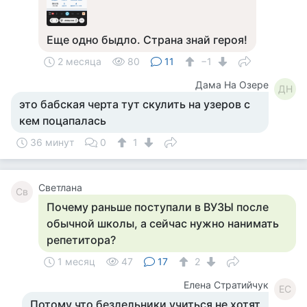
Еще одно быдло. Страна знай героя!
2 месяца
80
11
−1
Дама На Озере
ДН
это бабская черта тут скулить на узеров с
кем поцапалась
36 минут
0
1
Светлана
Св
Почему раньше поступали в ВУЗЫ после
обычной школы, а сейчас нужно нанимать
репетитора?
1 месяц
47
17
2
Елена Стратийчук
ЕС
Потому что бездельники учиться не хотят