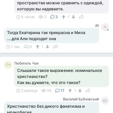
пространстве можно сравнить с одеждой,
которую вы надеваете.
6 часов
3
3
1
Ali
Al
Тогда Екатерина так прекрасна и Мила
….для Али подходит она
1 час
0
1
Любитель Чая
ЛЧ
Слышали такое выражение: номинальное
христианство?
Как вы думаете, что это такое?
2 месяца
55
17
1
Василий Бубновский
ВБ
Христианство без дикого фанатизма и
мракобесия