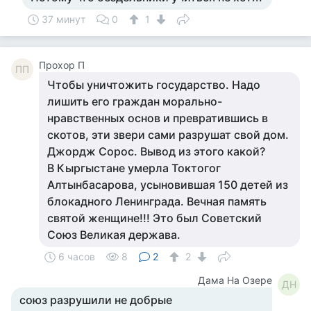
37 минут
0
1
Прохор П
ПП
Чтобы уничтожить государство. Надо
лишить его граждан морально-
нравственных основ и превратившись в
скотов, эти звери сами разрушат свой дом.
Джордж Сорос. Вывод из этого какой?
В Кыргыстане умерла Токтогог
Алтынбасарова, усыновившая 150 детей из
блокадного Ленинграда. Вечная память
святой женщине!!! Это был Советский
Союз Великая держава.
6 часов
8
2
2
Дама На Озере
ДН
союз разрушили не добрые