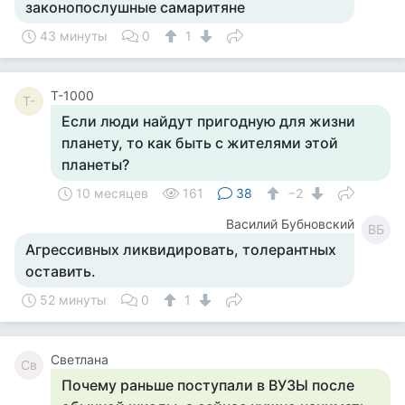
законопослушные самаритяне
43 минуты
0
1
Т-1000
Т-
Если люди найдут пригодную для жизни
планету, то как быть с жителями этой
планеты?
10 месяцев
161
38
−2
Василий Бубновский
ВБ
Агрессивных ликвидировать, толерантных
оставить.
52 минуты
0
1
Светлана
Св
Почему раньше поступали в ВУЗЫ после