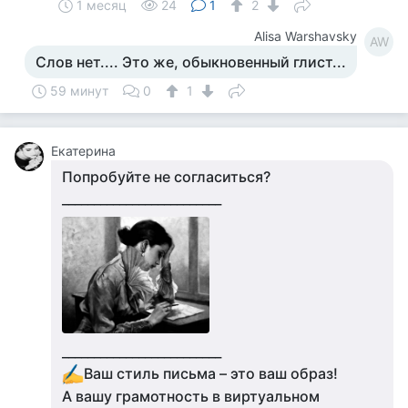
1 месяц
24
1
2
Alisa Warshavsky
AW
Слов нет.... Это же, обыкновенный глист...
59 минут
0
1
Екатерина
Попробуйте не согласиться?
_________________________
_________________________
Ваш стиль письма – это ваш образ!
А вашу грамотность в виртуальном