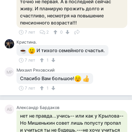
точно не первая. А в последней сейчас
живу. И планирую прожить долго и
счастливо, несмотря на повышение
пенсионного возраста!!!
7 лет
2
0
Кристина.
И тихого семейного счастья.
7 лет
1
Михаил Ряховский
МР
Спасибо Вам большое!
7 лет
1
Александр Бардаков
АБ
нет не правда...учись-- или как у Крылова--
Но Мишенькин совет лишь попусту пропал
и учиться ты не будешь.---не хочу учиться