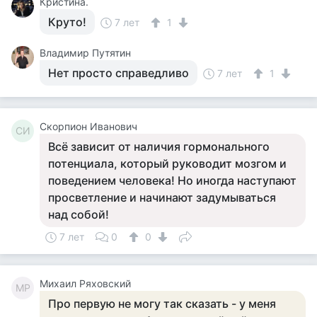
Кристина.
Круто!
7 лет
1
Владимир Путятин
Нет просто справедливо
7 лет
1
Скорпион Иванович
СИ
Всё зависит от наличия гормонального
потенциала, который руководит мозгом и
поведением человека! Но иногда наступают
просветление и начинают задумываться
над собой!
7 лет
0
0
Михаил Ряховский
МР
Про первую не могу так сказать - у меня