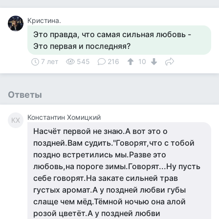
Кристина.
Это правда, что самая сильная любовь -
Это первая и последняя?
7 лет
545
216
10
Ответы
Константин Хомицкий
КХ
Насчёт первой не знаю.А вот это о
поздней.Вам судить."Говорят,что с тобой
поздно встретились мы.Разве это
любовь,на пороге зимы.Говорят...Ну пусть
себе говорят.На закате сильней трав
густых аромат.А у поздней любви губы
слаще чем мёд.Тёмной ночью она алой
розой цветёт.А у поздней любви