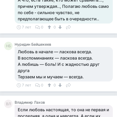
А что, есть такие, кто может сравнить...,
причем утверждая.., Полагаю любовь само
по себе - сильное чувство, не
предполагающее быть в очередности..
7 лет
0
0
Нуридин Бейшекеев
НБ
Любовь в начале — ласкова всегда.
В воспоминаниях — ласкова всегда.
А любишь — боль! И с жадностью друг
друга
Терзаем мы и мучаем — всегда.
7 лет
0
0
Владимир Лахов
ВЛ
Если любовь настоящая, то она не первая и
последняя, а одна и навсегда. А если их