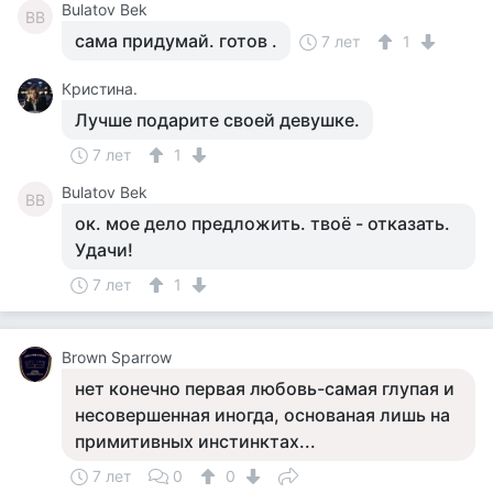
Bulatov Bek
BB
сама придумай. готов .
7 лет
1
Кристина.
Лучше подарите своей девушке.
7 лет
1
Bulatov Bek
BB
ок. мое дело предложить. твоё - отказать.
Удачи!
7 лет
1
Brown Sparrow
нет конечно первая любовь-самая глупая и
несовершенная иногда, основаная лишь на
примитивных инстинктах...
7 лет
0
0