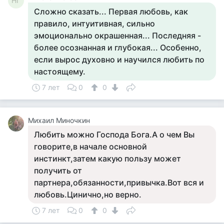
НГ
Сложно сказать... Первая любовь, как
правило, интуитивная, сильно
эмоционально окрашенная... Последняя -
более осознанная и глубокая... Особенно,
если вырос духовно и научился любить по
настоящему.
7 лет
0
0
Михаил Миночкин
Любить можно Господа Бога.А о чем Вы
говорите,в начале основной
инстинкт,затем какую пользу может
получить от
партнера,обязанности,привычка.Вот вся и
любовь.Цинично,но верно.
7 лет
0
0