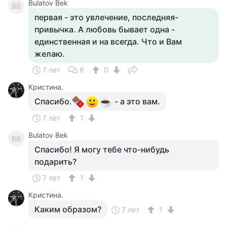
Bulatov Bek
BB
первая - это увлечение, последняя-
привычка. А любовь бывает одна -
единственная и на всегда. Что и Вам
желаю.
7 лет
6
0
Кристина.
Спасибо.
- а это вам.
7 лет
1
Bulatov Bek
BB
Спасибо! Я могу тебе что-нибудь
подарить?
7 лет
1
Кристина.
Каким образом?
7 лет
1