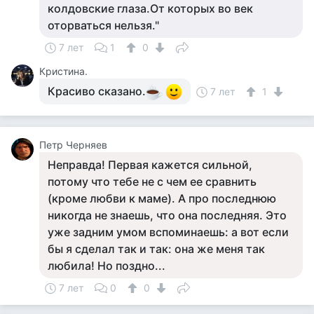
колдовские глаза.От которых во век
оторваться нельзя."
7 лет
1
0
Кристина.
Красиво сказано.
7 лет
1
Петр Черняев
Неправда! Первая кажется сильной,
потому что тебе не с чем ее сравнить
(кроме любви к маме). А про последнюю
никогда не знаешь, что она последняя. Это
уже задним умом вспоминаешь: а вот если
бы я сделал так и так: она же меня так
любила! Но поздно...
7 лет
0
0