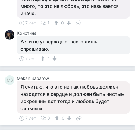
много, то это не любовь, это называется
иначе.
7 лет
1
0
Кристина.
А я и не утверждаю, всего лишь
спрашиваю.
7 лет
1
Mekan Saparow
MS
Я считаю, что это не так любовь должен
находится в сердце и должен быть чистым
искренним вот тогда и любовь будет
сильным
7 лет
0
0