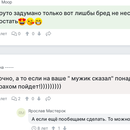
а Моор
руто задумано только вот лишбы бред не нес
остать
 лет
0
0
а -----
очно, а то если на ваше " мужик сказал" понад
рахом пойдет!)))))))))
 лет
2
0
Ярослав Мастерок
ЯМ
А если ещё пообещаем сделать. То можно
8 лет
1