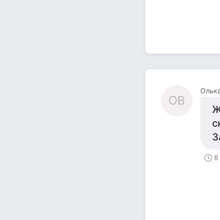
Олька
ОВ
Ж
с
З
8