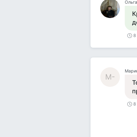
Ольг
К
д
8
Марин
М-
Т
п
8