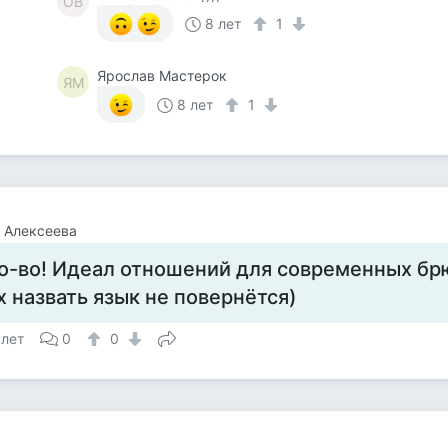
ОВ
8 лет
1
Ярослав Мастерок
ЯМ
8 лет
1
 Алексеева
о-во! Идеал отношений для современных бр
х назвать язык не повернётся)
 лет
0
0