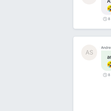
А
8
Andre
AS
а
8