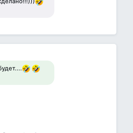
делано!!!)))
удет....