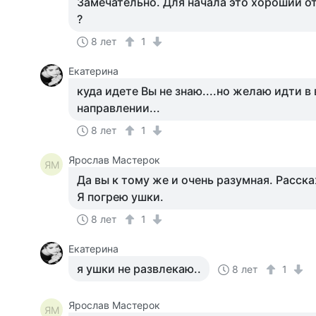
Замечательно. Для начала это хороший от
?
8 лет
1
Екатерина
куда идете Вы не знаю....но желаю идти в
направлении...
8 лет
1
Ярослав Мастерок
ЯМ
Да вы к тому же и очень разумная. Расск
Я погрею ушки.
8 лет
1
Екатерина
я ушки не развлекаю..
8 лет
1
Ярослав Мастерок
ЯМ