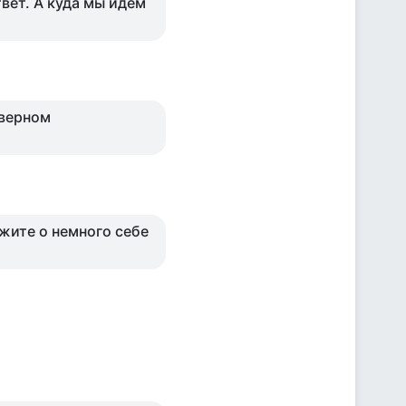
вет. А куда мы идём
 верном
ажите о немного себе