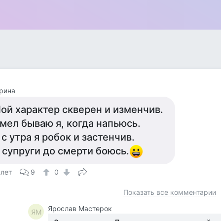
рина
ой характер скверен и изменчив.
мел бываю я, когда напьюсь.
 с утра я робок и застенчив.
 супруги до смерти боюсь.
 лет
9
0
Показать все комментарии
Ярослав Мастерок
ЯМ