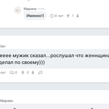
Марина -----
М-
Именно!)
8 лет
1
 Den
ееее мужик сказал...рослушал что женнщина 
делал по своему)))
 лет
0
0
 Марево