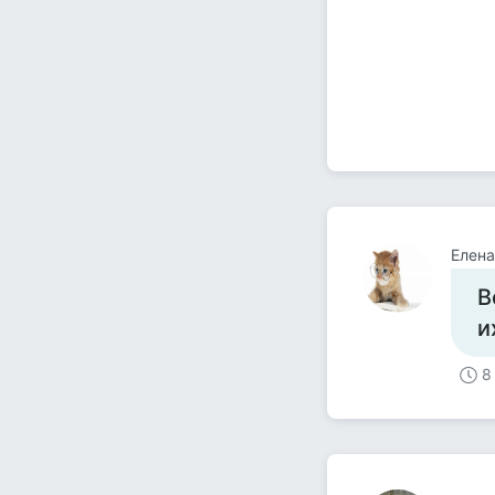
Елена
В
и
8