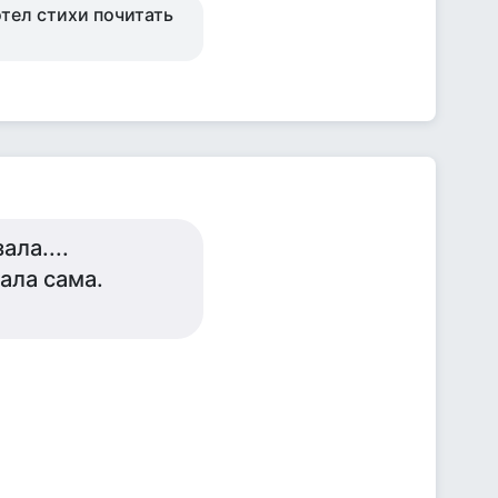
отел стихи почитать
ала....
ала сама.