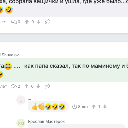
ха, собрала вещички и ушла, где уже было...с
 лет
0
0
i Shuvalov
га
.... -как папа сказал, так по маминому и б
 лет
2
0
...
..
8 лет
1
Ярослав Мастерок
ЯМ