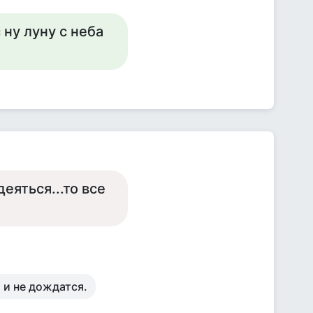
 ну луну с неба
еяться...то все
 и не дождатся.