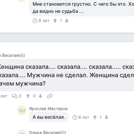
Мне становится грустно. С чего бы это. Х
да видно не судьба ...
8 лет
1
 Веселая))))
енщина сказала.... сказала.... сказала..... сказ
казала.... Мужчина не сделал. Женщина сдел
ачем мужчина?
 лет
3
0
Ярослав Мастерок
ЯМ
А вы весёлая.
8 лет
1
Олька Веселая))))