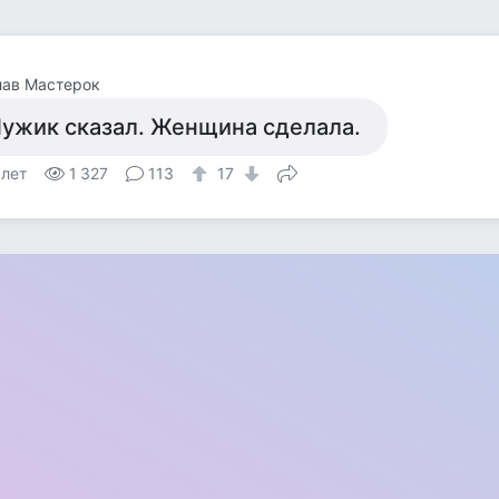
лав Мастерок
ужик сказал. Женщина сделала.
 лет
1 327
113
17