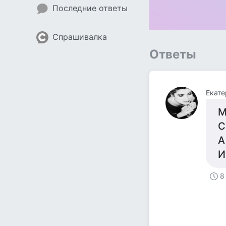
Последние ответы
Спрашивалка
Ответы
Екате
М
С
А
И
8