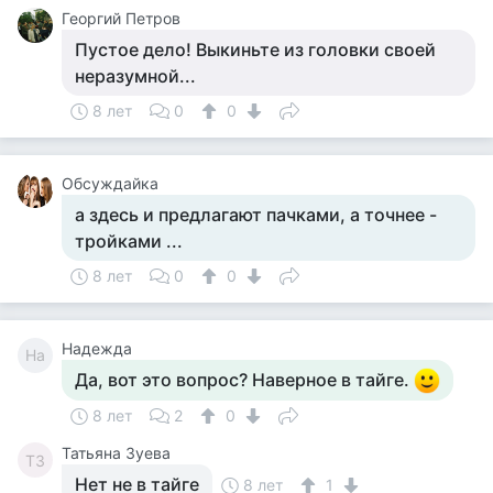
Георгий Петров
Пустое дело! Выкиньте из головки своей
неразумной...
8 лет
0
0
Обсуждайка
а здесь и предлагают пачками, а точнее -
тройками ...
8 лет
0
0
Надежда
На
Да, вот это вопрос? Наверное в тайге.
8 лет
2
0
Татьяна Зуева
ТЗ
Нет не в тайге
8 лет
1