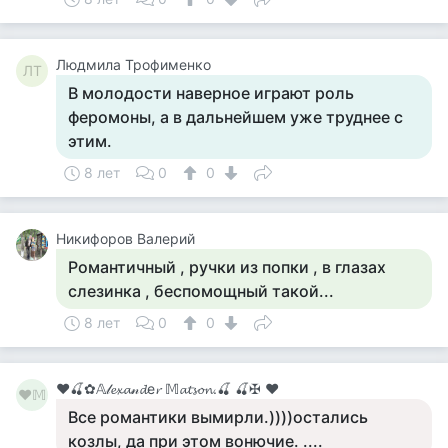
Людмила Трофименко
ЛТ
В молодости наверное играют роль
феромоны, а в дальнейшем уже труднее с
этим.
8 лет
0
0
Никифоров Валерий
Романтичный , ручки из попки , в глазах
слезинка , беспомощный такой...
8 лет
0
0
♥🍒✿𝔸𝓁𝓮𝔁𝓪𝓃𝓭е𝓻 𝕄𝓪𝓽𝓼𝓸𝓷.🍒 🍒✠ ♥
♥𝕄
Все романтики вымирли.))))остались
козлы, да при этом вонючие. ....