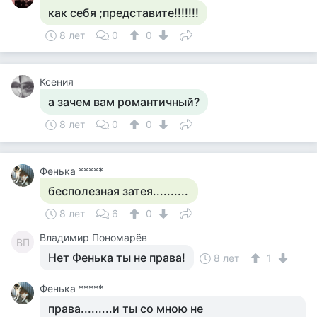
как себя ;представите!!!!!!!
8 лет
0
0
Ксения
а зачем вам романтичный?
8 лет
0
0
Фенька *****
бесполезная затея..........
8 лет
6
0
Владимир Пономарёв
ВП
Нет Фенька ты не права!
8 лет
1
Фенька *****
права.........и ты со мною не