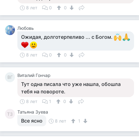
8 лет
0
0
Любовь
Ожидая, долготерпеливо ... с Богом.
8 лет
0
0
Виталий Гончар
ВГ
Тут одна писала что уже нашла, обошла
тебя на повороте.
8 лет
1
0
Татьяна Зуева
ТЗ
Все ясно
8 лет
1