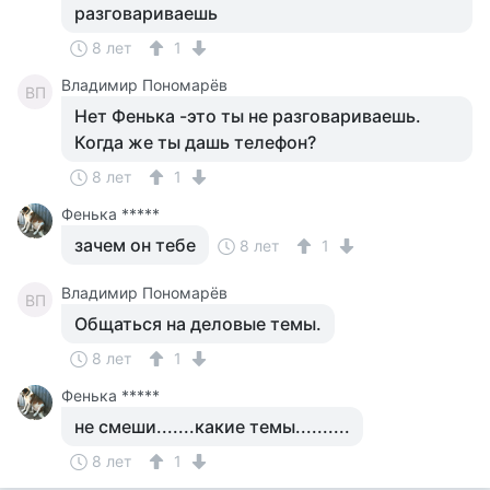
разговариваешь
8 лет
1
Владимир Пономарёв
ВП
Нет Фенька -это ты не разговариваешь.
Когда же ты дашь телефон?
8 лет
1
Фенька *****
зачем он тебе
8 лет
1
Владимир Пономарёв
ВП
Общаться на деловые темы.
8 лет
1
Фенька *****
не смеши.......какие темы..........
8 лет
1