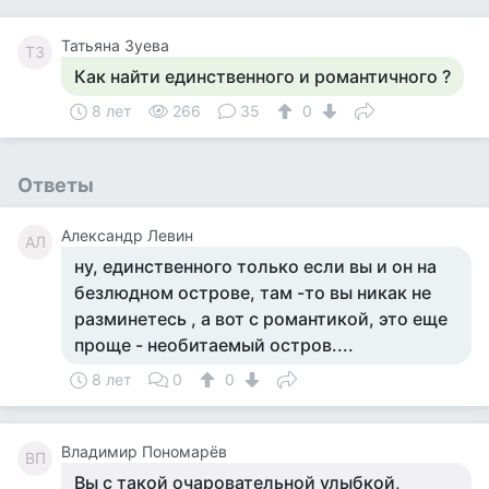
Татьяна Зуева
ТЗ
Как найти единственного и романтичного ?
8 лет
266
35
0
Ответы
Александр Левин
АЛ
ну, единственного только если вы и он на
безлюдном острове, там -то вы никак не
разминетесь , а вот с романтикой, это еще
проще - необитаемый остров....
8 лет
0
0
Владимир Пономарёв
ВП
Вы с такой очаровательной улыбкой,