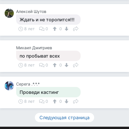
Алексей Шутов
Ждать и не торопится!!!
8 лет
0
0
Михаил Дмитриев
по пробыват всех
8 лет
0
0
Серега .*.*.*
Проведи кастинг
8 лет
0
0
Следующая страница