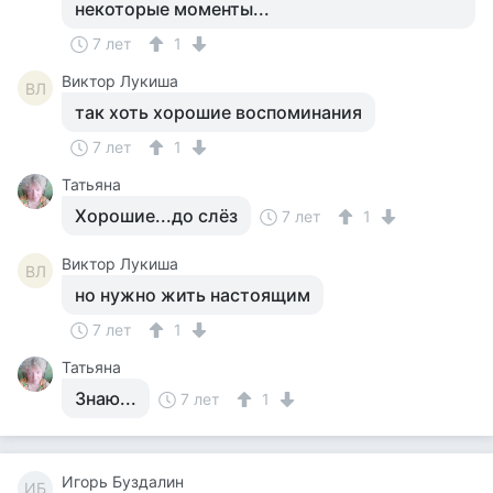
некоторые моменты...
7 лет
1
Виктор Лукиша
ВЛ
так хоть хорошие воспоминания
7 лет
1
Татьяна
Хорошие...до слёз
7 лет
1
Виктор Лукиша
ВЛ
но нужно жить настоящим
7 лет
1
Татьяна
Знаю...
7 лет
1
Игорь Буздалин
ИБ