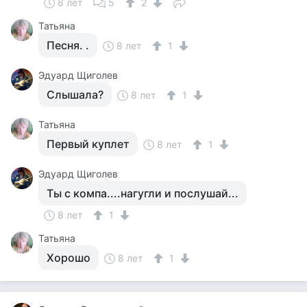
8 лет
5
2
Татьяна
Песня. .
8 лет
1
Эдуард Щиголев
Слышала?
8 лет
1
Татьяна
Первый куплет
8 лет
1
Эдуард Щиголев
Ты с компа....нагугли и послушай...
8 лет
1
Татьяна
Хорошо
8 лет
1