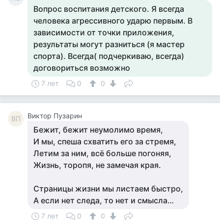
Вопрос воспитания детского. Я всегда
человека агрессивного ударю первым. В
зависимости от точки приложения,
результаты могут разниться (я мастер
спорта). Всегда( подчеркиваю, всегда)
договориться возможно
7 лет
0
0
Виктор Пузарин
ВП
Бежит, бежит неумолимо время,
И мы, спеша схватить его за стремя,
Летим за ним, всё больше погоняя,
Жизнь, торопя, не замечая края.
Страницы жизни мы листаем быстро,
А если нет следа, то нет и смысла…
7 лет
0
0