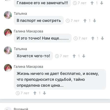
Главное его не замечать!!!
7 лет
1
Татьяна
В паспорт не смотреть
7 лет
1
Галина Макарова
И это точно! Нам еще........
7 лет
1
Татьяна
Хочется чего-то!
7 лет
1
Галина Макарова
Жизнь ничего не дает бесплатно, и всему,
что преподносится судьбой, тайно
определена своя цена...
7 лет
1
Водяной