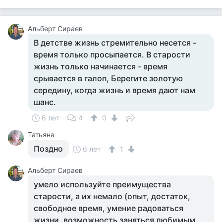
Альберт Сираев
В детстве жизнь стремительно несется -
время только просыпается. В старости
жизнь только начинается - время
срывается в галоп, Берегите золотую
середину, когда жизнь и время дают нам
шанс.
6 лет
4
0
Татьяна
Поздно
6 лет
1
Альберт Сираев
умело используйте преимущества
старости, а их немало (опыт, достаток,
свободное время, умение радоваться
жизни, возможность заняться любимым