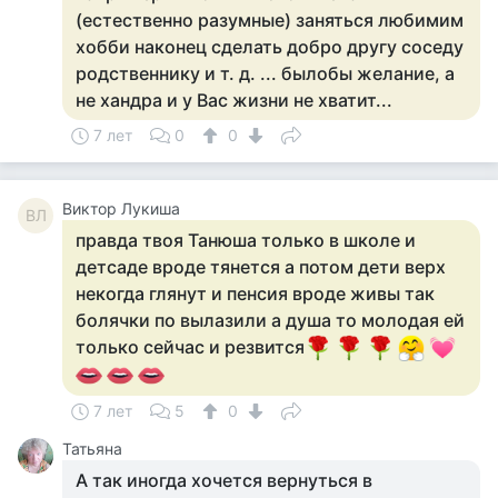
(естественно разумные) заняться любимим
хобби наконец сделать добро другу соседу
родственнику и т. д. ... былобы желание, а
не хандра и у Вас жизни не хватит...
7 лет
0
0
Виктор Лукиша
ВЛ
правда твоя Танюша только в школе и
детсаде вроде тянется а потом дети верх
некогда глянут и пенсия вроде живы так
болячки по вылазили а душа то молодая ей
только сейчас и резвится
7 лет
5
0
Татьяна
А так иногда хочется вернуться в