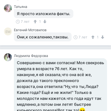
Татьяна
Я просто изложила факты.
7 лет
1
Евгений Мотовилов
ЕМ
Они,к сожалению,таковы.
7 лет
1
Людмила Федорова
Совершенно с вами согласна! Моя свекровь
умерла в возрасте 76 лет. Как то,
накануне,я ей сказала,что она всё же,
дожила до такого преклонного
возраста,она ответила:"Ну,что ты,Люда?
Какие года? Ещё и не жили!" Только в
молодости нам кажется.что года идут так
медленно,а потом они летят быстрее
курьерского поезда!Вот так то!