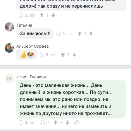
делом) так сразу и не перечислишь
6 лет
1
Татьяна
Занимаюсь!!!
6 лет
1
Альберт Сираев
6 лет
1
Игорь Гусиков
ИГ
День - это маленькая жизнь... День
длинный, а жизнь короткая... По сути..
понимаем мы это рано или поздно, не
имеет значения... ничего не изменить и
жизнь по другому никто не проживет...
6 лет
0
0