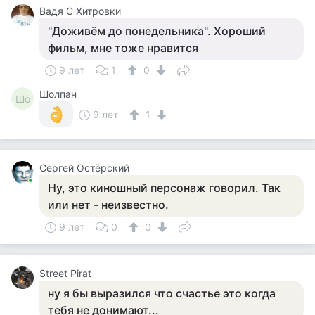
Вадя С Хитровки
"Доживём до понедельника". Хороший
фильм, мне тоже нравится
9 лет
1
0
Шолпан
Шо
9 лет
1
Сергей Остёрский
Ну, это киношный персонаж говорил. Так
или нет - неизвестно.
9 лет
0
0
Street Pirat
ну я бы выразился что счастье это когда
тебя не донимают...