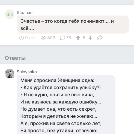
Шолпан
Шо
​Счастье – это когда тебя понимают.… и
всё....
9 лет
803
78
5
Ответы
Solnyshko
Меня спросила Женщина одна:
- Как удаётся сохранить улыбку?!
- Я не курю, почти не пью вина,
И не казнюсь за каждую ошибку…
Но думает она, что есть секрет,
Которым я делиться не желаю…
А я, прожив на свете столько лет,
Ей просто, без утайки, отвечаю: