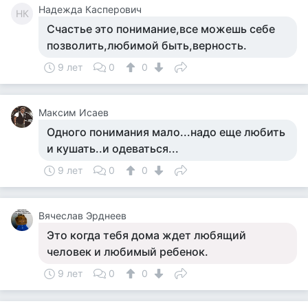
Надежда Касперович
НК
Счастье это понимание,все можешь себе
позволить,любимой быть,верность.
9 лет
0
0
Максим Исаев
Одного понимания мало...надо еще любить
и кушать..и одеваться...
9 лет
0
0
Вячеслав Эрднеев
Это когда тебя дома ждет любящий
человек и любимый ребенок.
9 лет
0
0