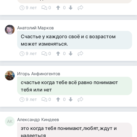
9 лет
0
0
Анатолий Марков
Счастье у каждого своё и с возрастом
может изменяться.
9 лет
0
0
Игорь Анфиногентов
счастье когда тебе всё равно понимают
тебя или нет
9 лет
0
0
Александр Киндеев
АК
это когда тебя понимают,любят,ждут и
надееться