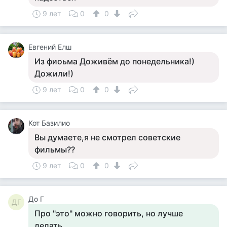
9 лет
0
0
Евгений Елш
Из фиоьма Доживём до понедельника!)
Дожили!)
9 лет
0
0
Кот Базилио
Вы думаете,я не смотрел советские
фильмы??
9 лет
0
0
До Г
ДГ
Про "это" можно говорить, но лучше
делать.