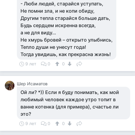
- Люби людей, старайся уступать,
Не помни зла, и не копи обиду,
Другим тепла старайся больше дать,
Будь сердцем искренна всегда,
а не для виду…
Не хмурь бровей – открыто улыбнись,
Тепло души не унесут года!
Тогда увидишь, как прекрасна жизнь!
9 лет
0
0
Шер Исаматов
Ой ли? *)) Если я буду понимать, как мой
любимый человек каждое утро топит в
ванне котенка (для примера), счастье ли
это?
9 лет
0
0