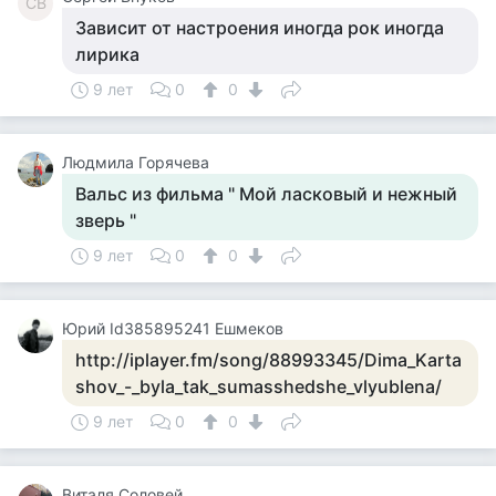
СВ
Зависит от настроения иногда рок иногда
лирика
9 лет
0
0
Людмила Горячева
Вальс из фильма " Мой ласковый и нежный
зверь "
9 лет
0
0
Юрий Id385895241 Ешмеков
http://iplayer.fm/song/88993345/Dima_Karta
shov_-_byla_tak_sumasshedshe_vlyublena/
9 лет
0
0
Виталя Соловей