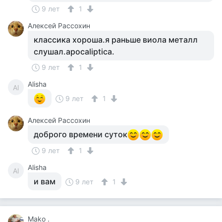
9 лет
1
Алексей Рассохин
классика хороша.я раньше виола металл
слушал.apocaliptica.
9 лет
1
Alisha
Al
9 лет
1
Алексей Рассохин
доброго времени суток
9 лет
1
Alisha
Al
и вам
9 лет
1
Mako .