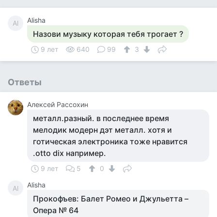
Alisha
Al
Назови музыку которая тебя трогает ?
9 лет
640
99
3
Ответы
Алексей Рассохин
металл.разный. в последнее время
мелодик модерн дэт металл. хотя и
готическая электроника тоже нравится
.otto dix например.
9 лет
5
0
Alisha
Al
Прокофъев: Балет Ромео и Джульетта –
Опера № 64