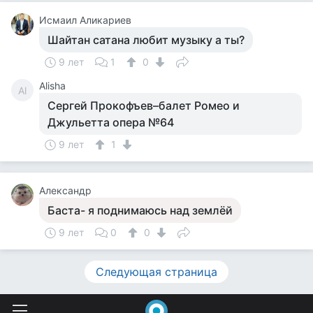
Исмаил Аликариев
Шайтан сатана любит музыку а ты?
9 лет
1
0
Alisha
Al
Сергей Прокофъев–балет Ромео и
Джульетта опера №64
9 лет
1
Александр
Баста- я поднимаюсь над землёй
9 лет
0
0
Следующая страница