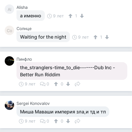
Alisha
Al
а именно
9 лет
1
Солнце
Со
Waiting for the night
9 лет
1
Пинфло
the_stranglers-time_to_die-------Dub Inc -
Better Run Riddim
9 лет
0
0
Sergei Konovalov
Миша Маваши империя зла,и тд и тп
9 лет
0
0