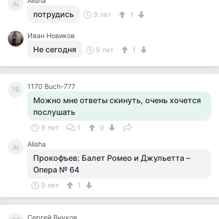
Alisha
Al
потрудись
9 лет
1
Иван Новиков
Не сегодня
9 лет
1
1170 Buch-777
1B
Можно мне ответы скинуть, очень хочется
послушать
9 лет
1
0
Alisha
Al
Прокофъев: Балет Ромео и Джульетта –
Опера № 64
9 лет
1
Сергей Внуков