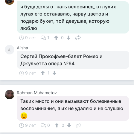
я буду дольго гнать велосипед, в глухих
лугах его останавлю, нарву цветов и
подарю букет, той девушке, которую
люблю
9 лет
1
0
Alisha
Al
Сергей Прокофъев–балет Ромео и
Джульетта опера №64
9 лет
1
Rahman Muhametov
Таких много и они вызывают болезненные
воспоминания, я их не удаляю и не слушаю
9 лет
0
0