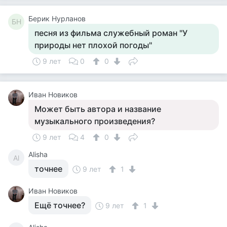
Берик Нурланов
БН
песня из фильма служебный роман "У
природы нет плохой погоды"
9 лет
0
0
Иван Новиков
Может быть автора и название
музыкального произведения?
9 лет
4
0
Alisha
Al
точнее
9 лет
1
Иван Новиков
Ещё точнее?
9 лет
1