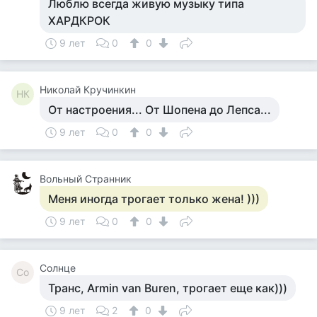
Люблю всегда живую музыку типа
ХАРДКРОК
9 лет
0
0
Николай Кручинкин
НК
От настроения... От Шопена до Лепса...
9 лет
0
0
Вольный Странник
Меня иногда трогает только жена! )))
9 лет
0
0
Солнце
Со
Транс, Armin van Buren, трогает еще как)))
9 лет
2
0