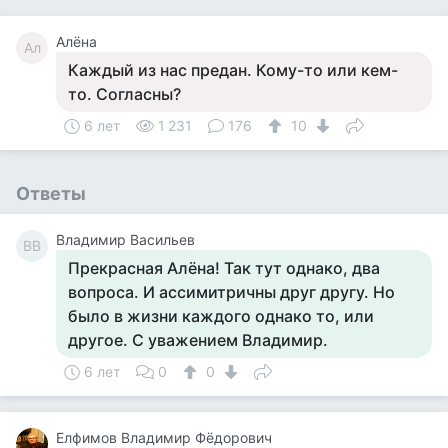
Алёна
Ал
Каждый из нас предан. Кому-то или кем-
то. Согласны?
6 лет
1 231
176
10
Ответы
Владимир Васильев
ВВ
Прекрасная Алёна! Так тут однако, два
вопроса. И ассимитричны друг другу. Но
было в жизни каждого однако то, или
другое. С уважением Владимир.
6 лет
0
0
Елфимов Владимир Фёдорович