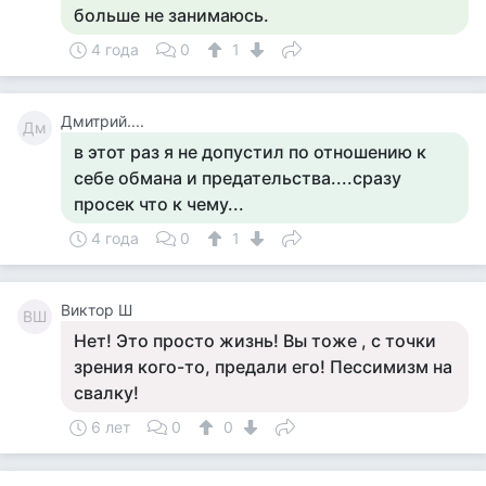
больше не занимаюсь.
4 года
0
1
Дмитрий....
Дм
в этот раз я не допустил по отношению к
себе обмана и предательства....сразу
просек что к чему...
4 года
0
1
Виктор Ш
ВШ
Нет! Это просто жизнь! Вы тоже , с точки
зрения кого-то, предали его! Пессимизм на
свалку!
6 лет
0
0