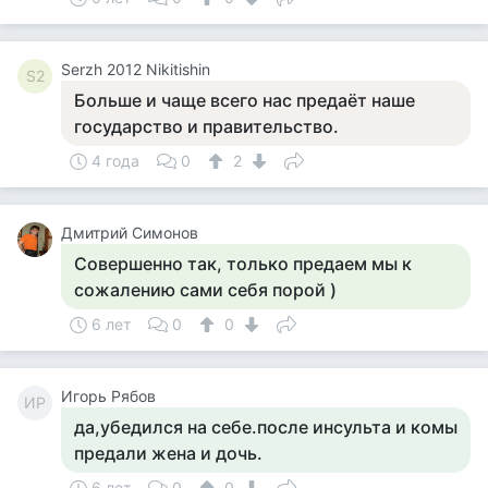
Serzh 2012 Nikitishin
S2
Больше и чаще всего нас предаёт наше
государство и правительство.
4 года
0
2
Дмитрий Симонов
Совершенно так, только предаем мы к
сожалению сами себя порой )
6 лет
0
0
Игорь Рябов
ИР
да,убедился на себе.после инсульта и комы
предали жена и дочь.
6 лет
0
0