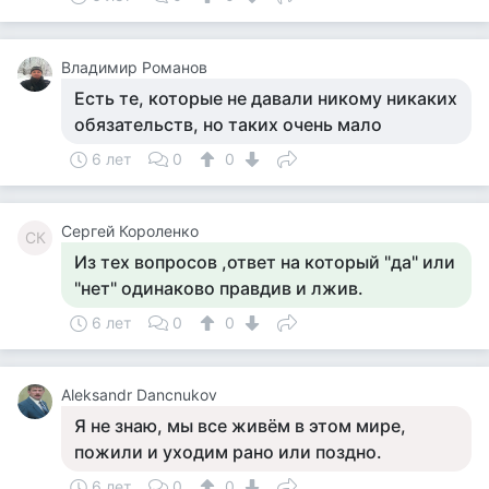
Владимир Романов
Есть те, которые не давали никому никаких
обязательств, но таких очень мало
6 лет
0
0
Сергей Короленко
СК
Из тех вопросов ,ответ на который "да" или
"нет" одинаково правдив и лжив.
6 лет
0
0
Aleksandr Dancnukov
Я не знаю, мы все живём в этом мире,
пожили и уходим рано или поздно.
6 лет
0
0