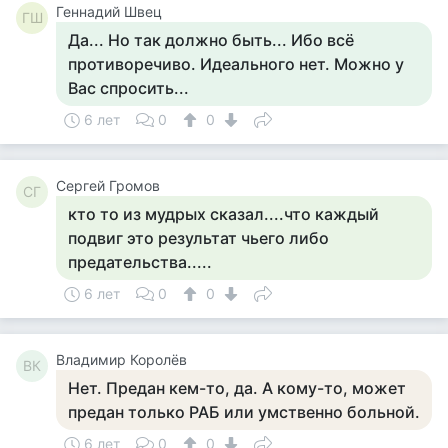
Геннадий Швец
ГШ
Да... Но так должно быть... Ибо всё
противоречиво. Идеального нет. Можно у
Вас спросить...
6 лет
0
0
Сергей Громов
СГ
кто то из мудрых сказал....что каждый
подвиг это результат чьего либо
предательства.....
6 лет
0
0
Владимир Королёв
ВК
Нет. Предан кем-то, да. А кому-то, может
предан только РАБ или умственно больной.
6 лет
0
0