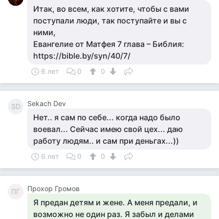
Итак, во всем, как хотите, чтобы с вами
поступали люди, так поступайте и вы с
ними,
Евангелие от Матфея 7 глава – Библия:
https://bible.by/syn/40/7/
6 лет
0
0
Sekach Dev
SD
Нет.. я сам по себе... когда надо было
воевал... Сейчас имею свой цех... даю
работу людям.. и сам при деньгах...))
6 лет
0
0
Прохор Громов
ПГ
Я предан детям и жене. А меня предали, и
возможно не один раз. Я забыл и делами