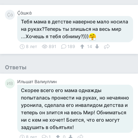
Ḉάшкά
Ḉά
Тебя мама в детстве наверное мало носила
на руках?Теперь ты злишься на весь мир
...Хочешь я тебя обниму?)))
8 лет
891
189
14
Ответы
Ильшат Валиуллин
ИВ
Скорее всего его мама однажды
попыталась пронести на руках, но нечаянно
уронила, сделала его инвалидом детства и
теперь он злится на весь Мир! Обниматься
ни с кем не хочет! Боится, что его могут
задушить в объятьях!
8 лет
1
0