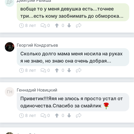
Дмитрий Рымша
ДР
вобще то у меня девушка есть...точнее
три...есть кому заобнимать до обморока...
8 лет
0
0
Георгий Кондратьев
Сколько долго мама меня носила на руках
я не знаю, но знаю она очень добрая...
8 лет
0
0
Геннадий Новицкий
ГН
Приветик!!!Яяя не злюсь я просто устал от
одиночества.Спасибо за смайлик
8 лет
0
0