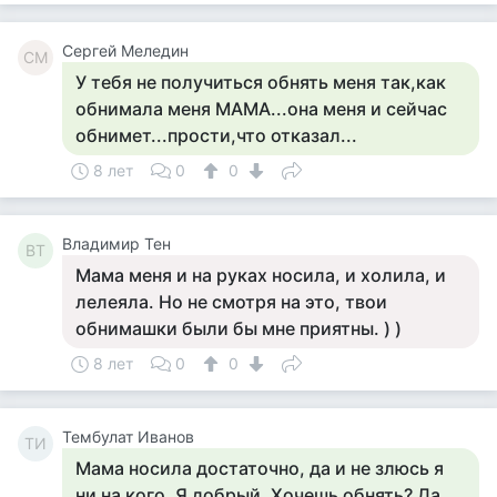
Сергей Меледин
СМ
У тебя не получиться обнять меня так,как
обнимала меня МАМА...она меня и сейчас
обнимет...прости,что отказал...
8 лет
0
0
Владимир Тен
ВТ
Мама меня и на руках носила, и холила, и
лелеяла. Но не смотря на это, твои
обнимашки были бы мне приятны. ) )
8 лет
0
0
Тембулат Иванов
ТИ
Мама носила достаточно, да и не злюсь я
ни на кого. Я добрый. Хочешь обнять? Да