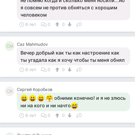
не помню когда и сколько меня носили...но
я совсем не против обняться с хорошим
человеком
8 лет
0
0
Caz Mahmudov
CM
Вечер добрый как ты как настроение как
ты угадала как я хочу чтобы ты меня обнял
8 лет
0
0
Сергей Коробков
СК
обними конечно! и я не злюсь
ни на кого и ни начто
8 лет
0
0