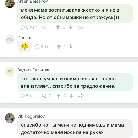
Arsen Beisenov
меня мама воспитывала жестко и я не в
обиде. Но от обнимашки не откажусь)))
8 лет
1
0
Ḉάшкά
Ḉά
8 лет
1
Вадим Гальцев
ВГ
ты такая умная и внимательная. очень
впечатляет.. спасибо за предложение.
8 лет
0
0
Vik Pogorelov
спасибо но ты меня не поднимешь и мама
достаточно меня носила на руках