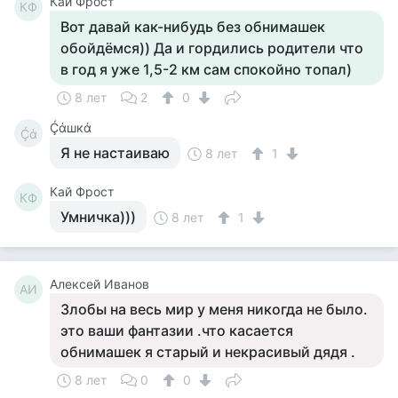
Кай Фрост
КФ
Вот давай как-нибудь без обнимашек
обойдёмся)) Да и гордились родители что
в год я уже 1,5-2 км сам спокойно топал)
8 лет
2
0
Ḉάшкά
Ḉά
Я не настаиваю
8 лет
1
Кай Фрост
КФ
Умничка)))
8 лет
1
Алексей Иванов
АИ
Злобы на весь мир у меня никогда не было.
это ваши фантазии .что касается
обнимашек я старый и некрасивый дядя .
8 лет
0
0