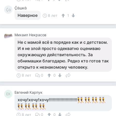
Ḉάшкά
Ḉά
Наверное
8 лет
1
Михаил Некрасов
Не с мамой всё в порядке как и с детством.
И я не злой просто одекватно оцениваю
окружающую действительность. За
обнимашки благодарю. Редко кто готов так
открыто к незнакомому человеку.
8 лет
0
0
Евгений Карпук
ЕК
хочу!хочу!хочу!!!!!!!!!!!!!!!!!!!!!!
8 лет
0
0