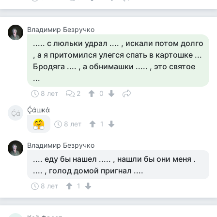
Владимир Безручко
..... с люльки удрал .... , искали потом долго
, а я притомился улегся спать в картошке ...
Бродяга .... , а обнимашки ..... , это святое
...
8 лет
2
0
Ḉάшкά
Ḉά
8 лет
1
Владимир Безручко
.... еду бы нашел ..... , нашли бы они меня .
.... , голод домой пригнал ....
8 лет
1