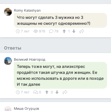
Romy Kalashyan
Что могут сделать 3 мужика но 3
жешщины не смогут одновременно?)
7 лет
976
79
1
Ответы
Великий Новгород
Теперь тоже могут, на алиэкспрес
продаётся такая штучка для женщин. Ее
можно использовать в дороге или в походе
И так далее
7 лет
0
0
Миша Огурцов
МО