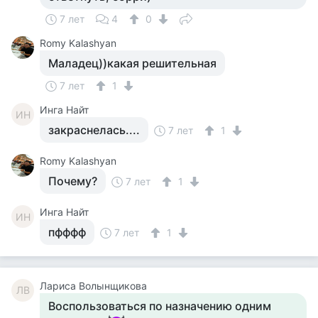
7 лет
4
0
Romy Kalashyan
Маладец))какая решительная
7 лет
1
Инга Найт
ИН
закраснелась....
7 лет
1
Romy Kalashyan
Почему?
7 лет
1
Инга Найт
ИН
пфффф
7 лет
1
Лариса Волынщикова
ЛВ
Воспользоваться по назначению одним