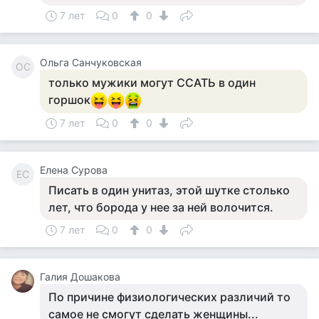
7 лет
0
0
Ольга Санчуковская
ОС
только мужики могут ССАТЬ в один
горшок
7 лет
0
0
Елена Сурова
ЕС
Писать в один унитаз, этой шутке столько
лет, что борода у нее за ней волочится.
7 лет
0
0
Галия Дошакова
По причине физиологических различий то
самое не смогут сделать женщины...