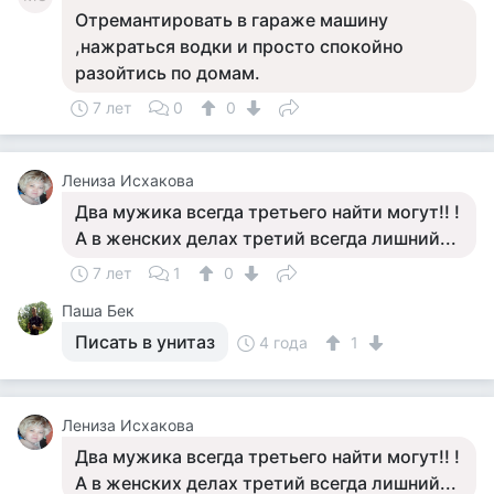
Отремантировать в гараже машину
,нажраться водки и просто спокойно
разойтись по домам.
7 лет
0
0
Лениза Исхакова
Два мужика всегда третьего найти могут!! !
А в женских делах третий всегда лишний...
7 лет
1
0
Паша Бек
Писать в унитаз
4 года
1
Лениза Исхакова
Два мужика всегда третьего найти могут!! !
А в женских делах третий всегда лишний...