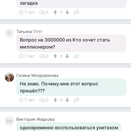
загадка
7 лет
0
0
Татьяна Ггггг
ТГ
Вопрос на 3000000 из Кто хочет стать
миллионером?
7 лет
0
0
Галина Молдованова
Не знаю. Почему.мне этот вопрос
пришёл???
7 лет
0
0
Виктория Жидкова
ВЖ
одновременно воспользоваться унитазом