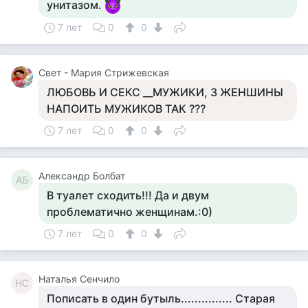
унитазом.
7 лет
0
0
Свет - Мария Стрижевская
ЛЮБОВЬ И СЕКС __МУЖИКИ, 3 ЖЕНШИНЫ
НАПОИТЬ МУЖИКОВ ТАК ???
7 лет
0
0
Александр Болбат
АБ
В туалет сходить!!! Да и двум
проблематично женщинам.:0)
7 лет
0
0
Наталья Сенчило
НС
Пописать в один бутыль............... Старая