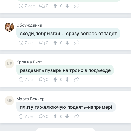
7 лет
0
0
Обсуждайка
сходи,побрызгай....сразу вопрос отпадёт
7 лет
0
0
Крошка Енот
КЕ
раздавить пузырь на троих в подъезде
7 лет
0
0
Mарго Беккер
MБ
плиту тяжелюючую поднять-например!
7 лет
0
0