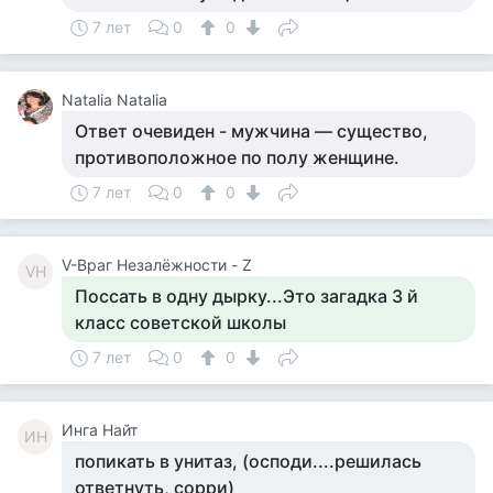
7 лет
0
0
Natalia Natalia
Ответ очевиден - мужчина — существо,
противоположное по полу женщине.
7 лет
0
0
V-Враг Незалёжности - Z
VН
Поссать в одну дырку...Это загадка 3 й
класс советской школы
7 лет
0
0
Инга Найт
ИН
попикать в унитаз, (осподи....решилась
ответнуть, сорри)