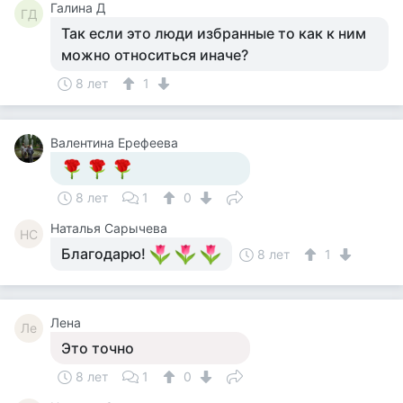
Галина Д
ГД
Так если это люди избранные то как к ним
можно относиться иначе?
8 лет
1
Валентина Ерефеева
8 лет
1
0
Наталья Сарычева
НС
Благодарю!
8 лет
1
Лена
Ле
Это точно
8 лет
1
0