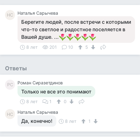
Наталья Сарычева
НС
Берегите людей, после встречи с которыми
что-то светлое и радостное поселяется в
Вашей душе. ...
8 лет
201
10
5
Ответы
Роман Сиразетдинов
РС
Только не все это понимают
8 лет
1
0
Наталья Сарычева
НС
Да, конечно!
8 лет
1