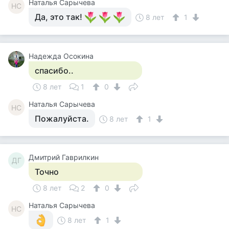
Наталья Сарычева
НС
Да, это так!
8 лет
1
Надежда Осокина
спасибо..
8 лет
1
0
Наталья Сарычева
НС
Пожалуйста.
8 лет
1
Дмитрий Гаврилкин
ДГ
Точно
8 лет
2
0
Наталья Сарычева
НС
8 лет
1