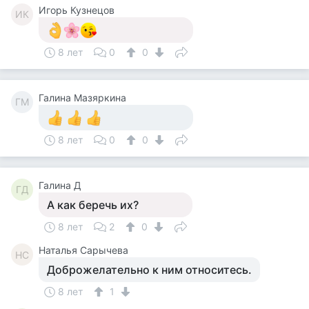
Игорь Кузнецов
ИК
8 лет
0
0
Галина Мазяркина
ГМ
8 лет
0
0
Галина Д
ГД
А как беречь их?
8 лет
2
0
Наталья Сарычева
НС
Доброжелательно к ним относитесь.
8 лет
1