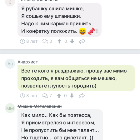
;)
​Я рубашку сшила мишке,
Я сошью ему штанишки.
Надо к ним карман пришить
И конфетку положить.
!
8 лет
0
0
Анархист
Ан
Все те кого я раздражаю, прошу вас мимо
проходить, я вам общаться не мешаю,
позвольте глупость городить)
8 лет
7
0
Мишка Могилевский
ММ
Как мило.. Как бы поэтесса,
Я присмотрелся с интересом,
Не пропустить бы мне талант...
Но тщетно... это дилетант..))