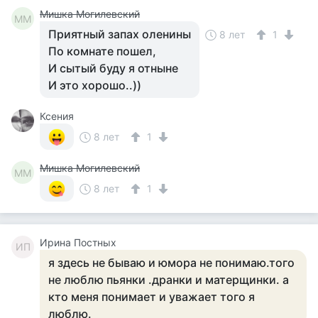
Мишка Могилевский
ММ
Приятный запах оленины
8 лет
1
По комнате пошел,
И сытый буду я отныне
И это хорошо..))
Ксения
8 лет
1
Мишка Могилевский
ММ
8 лет
1
Ирина Постных
ИП
я здесь не бываю и юмора не понимаю.того
не люблю пьянки .дранки и матерщинки. а
кто меня понимает и уважает того я
люблю.