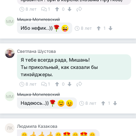
8 лет
1
0
Мишка Могилевский
ММ
Ибо нефик..))
8 лет
1
Светлана Шустова
Я тебе всегда рада, Мишань!
Ты прикольный, как сказали бы
тинэйджеры.
8 лет
1
0
Мишка Могилевский
ММ
Надеюсь..))
8 лет
1
Людмила Казакова
ЛК