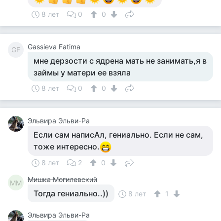
8 лет
0
0
Gassieva Fatima
GF
мне дерзости с ядрена мать не занимать,я в
займы у матери ее взяла
8 лет
0
0
Эльвира Эльви-Ра
Если сам написАл, гениально. Если не сам,
тоже интересно.
8 лет
2
0
Мишка Могилевский
ММ
Тогда гениально..))
8 лет
1
Эльвира Эльви-Ра