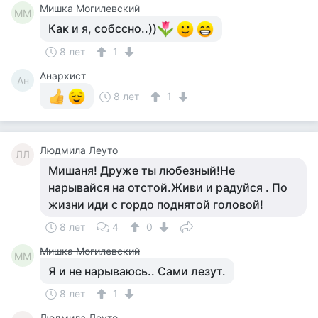
Мишка Могилевский
ММ
Как и я, собссно..))
8 лет
1
Анархист
Ан
8 лет
1
Людмила Леуто
ЛЛ
Мишаня! Друже ты любезный!Не
нарывайся на отстой.Живи и радуйся . По
жизни иди с гордо поднятой головой!
8 лет
4
0
Мишка Могилевский
ММ
Я и не нарываюсь.. Сами лезут.
8 лет
1
Людмила Леуто