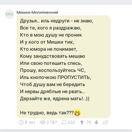
Мишка Могилевский
ММ
Друзья.. иль недруги - не знаю,
Все те, кого я раздражаю,
Кто в мою душу не проник
И у кого от Мишки тик,
Кто юмора не понимает,
Кому занудствовать мешаю
Или свою потешить спесь,
Прошу, воспользуйтесь ЧС,
Иль кнопочкою ПРОПУСТИТЬ,
Чтоб душу вам не бередить
И нервы дряблые не рвать..
Дерзайте же, ядрена мать!..))
Не трудно, ведь так???
8 лет
2 787
232
76