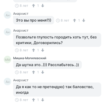
8 лет
1
Анархист
Ан
Это вы про меня?))
8 лет
1
Анархист
Ан
Позвольте глупость городить хоть тут, без
критики, Договорились?
8 лет
1
Мишка Могилевский
ММ
Да шутка это..))) Расслабьтесь..))
8 лет
1
Анархист
Ан
Да я как то не претендую) так баловство,
иногда
8 лет
1