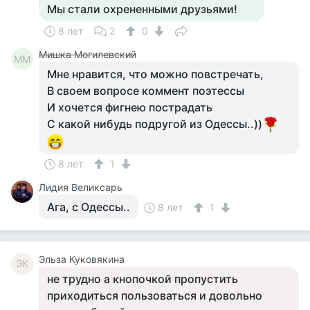
Мы стали охрененными друзьями!
8 лет
2
0
Мишка Могилевский
ММ
Мне нравится, что можно повстречать,
В своем вопросе коммент поэтессы
И хочется фигнею пострадать
С какой нибудь подругой из Одессы..))
8 лет
1
Лидия Великсарь
Ага, с Одессы..
8 лет
1
Эльза Куковякина
ЭК
не трудно а кнопочкой пропустить
приходиться пользоваться и довольно