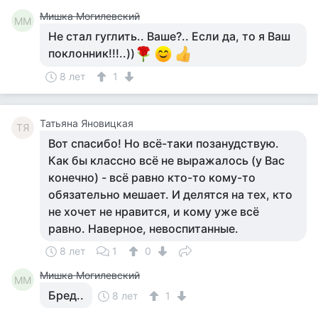
Мишка Могилевский
ММ
Не стал гуглить.. Ваше?.. Если да, то я Ваш
поклонник!!!..))
8 лет
1
Татьяна Яновицкая
ТЯ
Вот спасибо! Но всё-таки позанудствую.
Как бы классно всё не выражалось (у Вас
конечно) - всё равно кто-то кому-то
обязательно мешает. И делятся на тех, кто
не хочет не нравится, и кому уже всё
равно. Наверное, невоспитанные.
8 лет
1
0
Мишка Могилевский
ММ
Бред..
8 лет
1