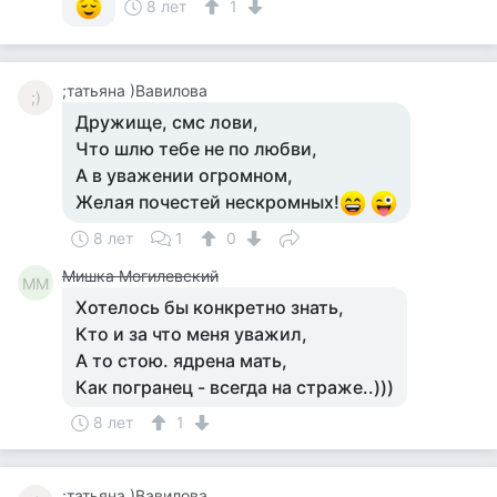
8 лет
1
;татьяна )Вавилова
;)
​Дружище, смс лови,
Что шлю тебе не по любви,
А в уважении огромном,
Желая почестей нескромных!
8 лет
1
0
Мишка Могилевский
ММ
Хотелось бы конкретно знать,
Кто и за что меня уважил,
А то стою. ядрена мать,
Как погранец - всегда на страже..)))
8 лет
1
;татьяна )Вавилова