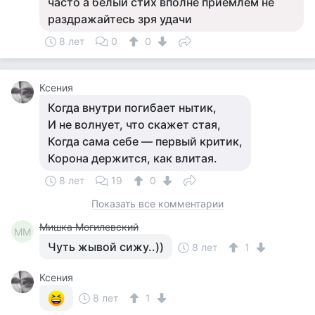
часто а белый стих вполне приемлем не
раздражайтесь зря удачи
8 лет
0
0
Ксения
Когда внутри погибает нытик,
И не волнует, что скажет стая,
Когда сама себе — первый критик,
Корона держится, как влитая.
8 лет
19
0
Показать все комментарии
Мишка Могилевский
ММ
Чуть жывой сижу..))
8 лет
1
Ксения
8 лет
1