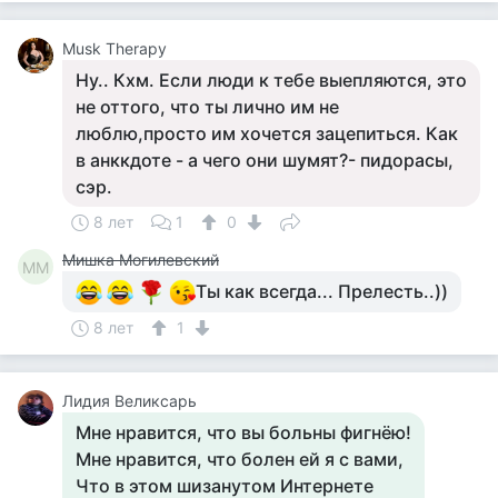
Musk Therapy
Ну.. Кхм. Если люди к тебе выепляются, это
не оттого, что ты лично им не
люблю,просто им хочется зацепиться. Как
в анккдоте - а чего они шумят?- пидорасы,
сэр.
8 лет
1
0
Мишка Могилевский
ММ
Ты как всегда... Прелесть..))
8 лет
1
Лидия Великсарь
Мне нравится, что вы больны фигнёю!
Мне нравится, что болен ей я с вами,
Что в этом шизанутом Интернете