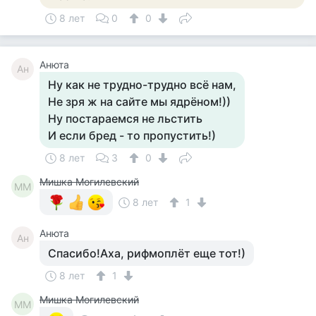
8 лет
0
0
Анюта
Ан
Ну как не трудно-трудно всё нам,
Не зря ж на сайте мы ядрёном!))
Ну постараемся не льстить
И если бред - то пропустить!)
8 лет
3
0
Мишка Могилевский
ММ
8 лет
1
Анюта
Ан
Спасибо!Аха, рифмоплёт еще тот!)
8 лет
1
Мишка Могилевский
ММ