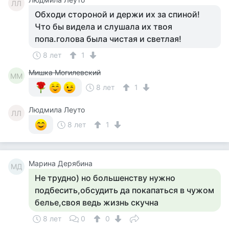
ЛЛ
Обходи стороной и держи их за спиной!
Что бы видела и слушала их твоя
попа.голова была чистая и светлая!
8 лет
1
Мишка Могилевский
ММ
8 лет
1
Людмила Леуто
ЛЛ
8 лет
1
Марина Дерябина
МД
Не трудно) но большенству нужно
подбесить,обсудить да покапаться в чужом
белье,своя ведь жизнь скучна
8 лет
0
0