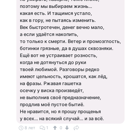
поэтому мы выбираем жизнь…
какая есть. И тащимся устало,
как в гору, не пытаясь изменить.
Век быстротечен, денег вечно мало,
а если удаётся накопить,
то только к смерти. Ветер и промозглость,
ботинки грязные, да в душах сквозняки.
Ещё вот не устраивает розность,
когда не дотянуться до руки
твоей любимой. Разговоры редко
имеют цельность, крошатся, как лёд,
на фразы. Ржавая гашетка
осечку у виска произведёт,
не выполнив своё предназначение,
продлив моё пустое бытиё.
Не нравится, но я прошу прощенья
у всех… на всякий случай… и за всё.
8 лет
1
0