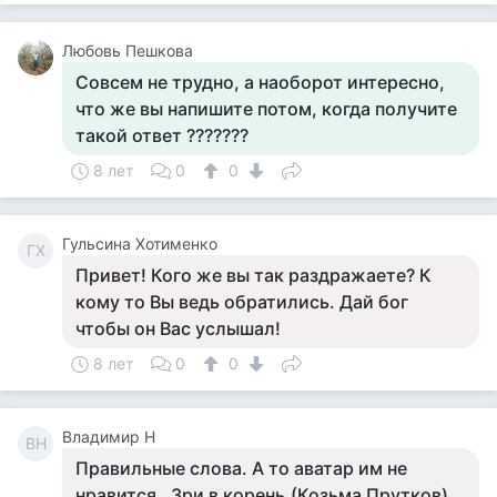
Любовь Пешкова
Совсем не трудно, а наоборот интересно,
что же вы напишите потом, когда получите
такой ответ ???????
8 лет
0
0
Гульсина Хотименко
ГХ
Привет! Кого же вы так раздражаете? К
кому то Вы ведь обратились. Дай бог
чтобы он Вас услышал!
8 лет
0
0
Владимир Н
ВН
Правильные слова. А то аватар им не
нравится . Зри в корень.(Козьма Прутков)