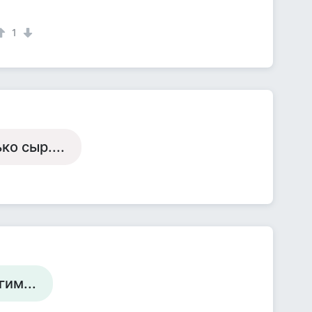
1
ко сыр....
им...