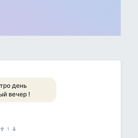
стро день
ый вечер !
1