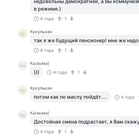
недовольны демократией, а Вы коммуниз
в режиме.)
4 года
1
Кукулькан
Ку
так я же будущий пенсионер! мне же надо
4 года
1
Кызыма)
Кы
)))
4 года
1
Кукулькан
Ку
потом как по маслу пойдёт....
4 года
Кызыма)
Кы
Достойная смена подрастает, я Вам скажу
4 года
1