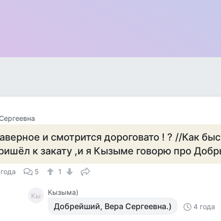
Сергеевна
аверное и смотрится дороговато ! ? //Как бы
ришёл к закату ,и я Кызыме говорю про Добр
 года
5
1
Кызыма)
Кы
Добрейший, Вера Сергеевна.)
4 года