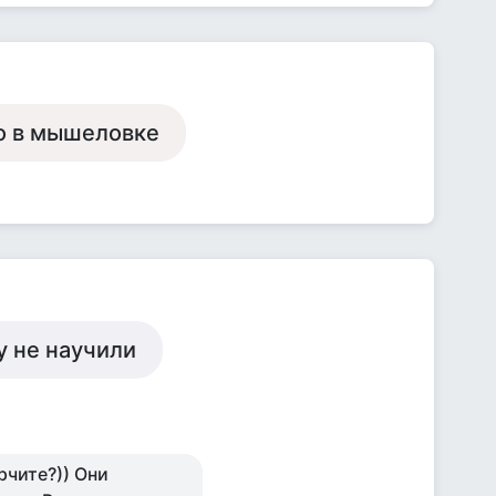
ко в мышеловке
у не научили
рчите?)) Они