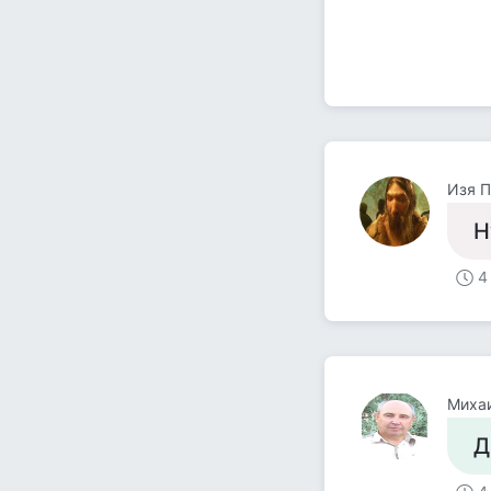
Изя 
Н
4
Миха
Д