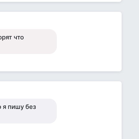
орят что
 я пишу без