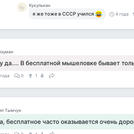
Кукулькан
Ку
я же тоже в СССР учился
4 года
Поцман
у да.... В бесплатной мышеловке бывает толь
 года
0
1
ил Тымчук
а, бесплатное часто оказывается очень дорог