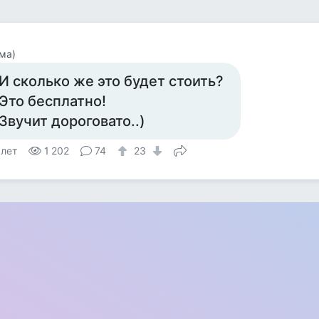
ма)
 И сколько же это будет стоить?
 Это бесплатно!
 Звучит дороговато..)
 лет
1 202
74
23