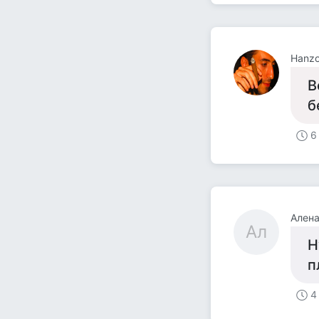
Hanzo
В
б
6
Ален
Ал
Н
п
4