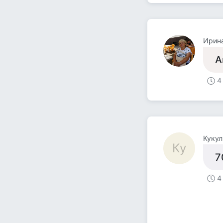
Ирин
А
4
Кукул
Ку
7
4