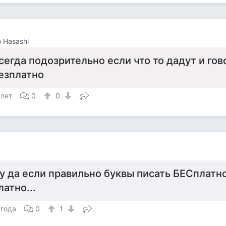
 Hasashi
сегда подозрительно если что то дадут и гов
езплатно
 лет
0
0
а
у да если правильно буквы писать БЕСплатно
латно...
 года
0
1