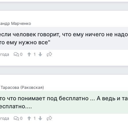
сандр Марченко
если человек говорит, что ему ничего не надо
то ему нужно все"
 года
0
1
Тарасова (Раковская)
то что понимает под бесплатно ... А ведь и та
есплатно....
 года
0
1