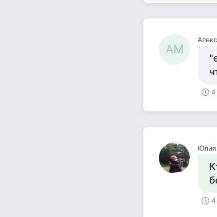
Алек
АМ
"
ч
4
Юлия 
К
б
4