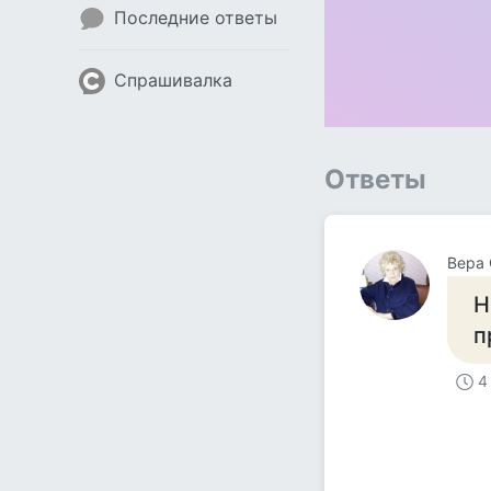
Последние ответы
Спрашивалка
Ответы
Вера 
Н
п
4