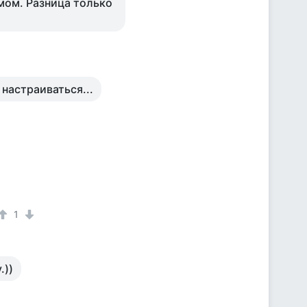
мом. Разница только
 настраиваться...
1
.))