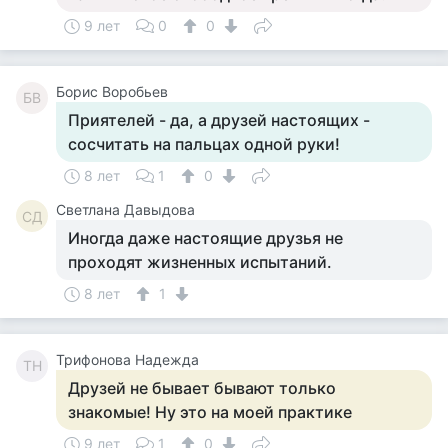
9 лет
0
0
Борис Воробьев
БВ
Приятелей - да, а друзей настоящих -
сосчитать на пальцах одной руки!
8 лет
1
0
Светлана Давыдова
СД
Иногда даже настоящие друзья не
проходят жизненных испытаний.
8 лет
1
Трифонова Надежда
ТН
Друзей не бывает бывают только
знакомые! Ну это на моей практике
9 лет
1
0