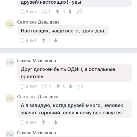
друзей(настоящих)- увы
8 лет
1
0
Светлана Давыдова
СД
Настоящих, чаще всего, один-два.
8 лет
1
Галина Мазяркина
ГМ
Друг должен быть ОДИН, а остальные
приятели.
8 лет
4
0
Светлана Давыдова
СД
А я завидую, когда друзей много, человек
значит хороший, если к нему все тянутся.
8 лет
1
Галина Мазяркина
ГМ