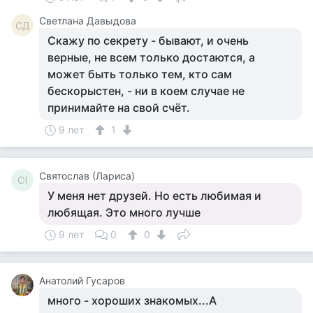
Светлана Давыдова
СД
Скажу по секрету - бывают, и очень
верные, не всем только достаются, а
может быть только тем, кто сам
бескорыстен, - ни в коем случае не
принимайте на свой счёт.
9 лет
1
Святослав (Лариса)
С(
У меня нет друзей. Но есть любимая и
любящая. Это много лучше
9 лет
0
0
Анатолий Гусаров
много - хороших знакомых...А