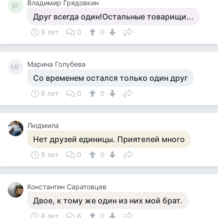
Владимир Грядовкин
ВГ
Друг всегда один!Остальные товарищи...
9 лет
0
0
Марина Голубева
МГ
Со временем остался только один друг
8 лет
0
0
Людмила
Нет друзей единицы. Приятелей много
9 лет
0
0
Константин Саратовцев
Двое, к тому же один из них мой брат.
8 лет
6
0