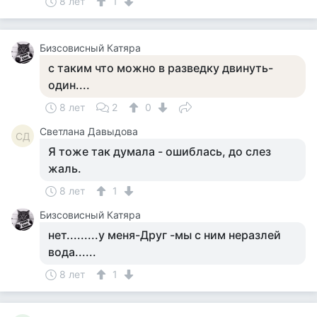
8 лет
1
Бизсовисный Катяра
с таким что можно в разведку двинуть-
один....
8 лет
2
0
Светлана Давыдова
СД
Я тоже так думала - ошиблась, до слез
жаль.
8 лет
1
Бизсовисный Катяра
нет.........у меня-Друг -мы с ним неразлей
вода......
8 лет
1