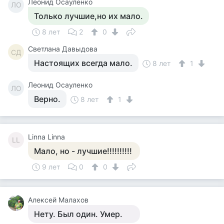
Леонид Осауленко
ЛО
Только лучшие,но их мало.
8 лет
2
0
Светлана Давыдова
СД
Настоящих всегда мало.
8 лет
1
Леонид Осауленко
ЛО
Верно.
8 лет
1
Linna Linna
LL
Мало, но - лучшие!!!!!!!!!!
9 лет
0
0
Алексей Малахов
Нету. Был один. Умер.