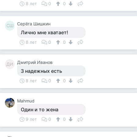
8 лет
0
0
Серёга Шишкин
СШ
Лично мне хватает!
8 лет
0
0
Дмитрий Иванов
ДИ
3 надежных есть
8 лет
0
0
Mahmud
Один и то жена
9 лет
0
0