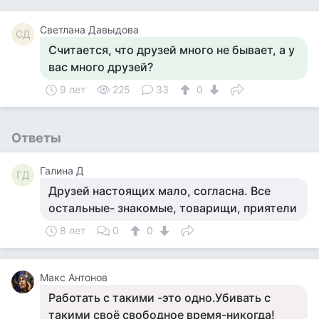
Светлана Давыдова
СД
Считается, что друзей много не бывает, а у
вас много друзей?
9 лет
225
33
0
Ответы
Галина Д
ГД
Друзей настоящих мало, согласна. Все
остальные- знакомые, товарищи, приятели
8 лет
0
0
Макс Антонов
Работать с такими -это одно.Убивать с
такими своё свободное время-никогда!