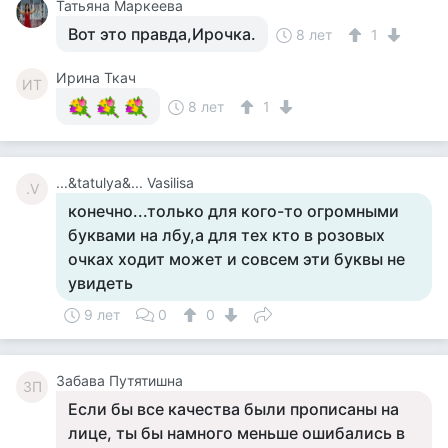
Татьяна Маркеева
Вот это правда,Ирочка.
8 лет
1
Ирина Ткач
ИТ
8 лет
1
...&tatulya&... Vasilisa
.V
конечно...только для кого-то огромными
буквами на лбу,а для тех кто в розовых
очках ходит может и совсем эти буквы не
увидеть
9 лет
0
0
Забава Путятишна
ЗП
Если бы все качества были прописаны на
лице, ты бы намного меньше ошибались в