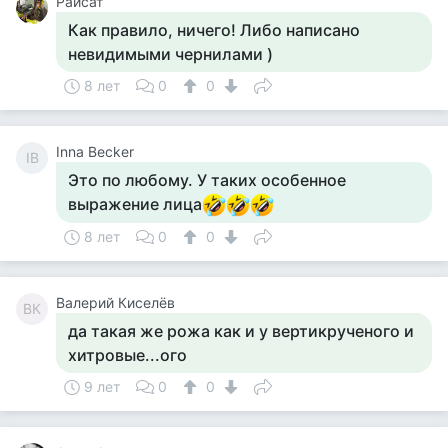
Раисат
Как правило, ничего! Либо написано
невидимыми чернилами )
8 лет
0
0
Inna Becker
IB
Это по любому. У таких особенное
выражение лица
8 лет
0
0
Валерий Киселёв
ВК
да такая же рожа как и у вертикрученого и
хитровые...ого
9 лет
0
0