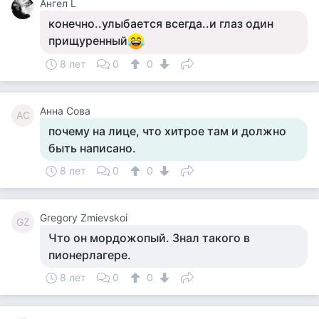
Ангел L
конечно..улыбается всегда..и глаз один
прищуренный
8 лет
0
0
Анна Сова
АС
почему на лице, что хитрое там и должно
быть написано.
8 лет
0
0
Gregory Zmievskoi
GZ
Что он мордожопый. Знал такого в
пионерлагере.
8 лет
0
0