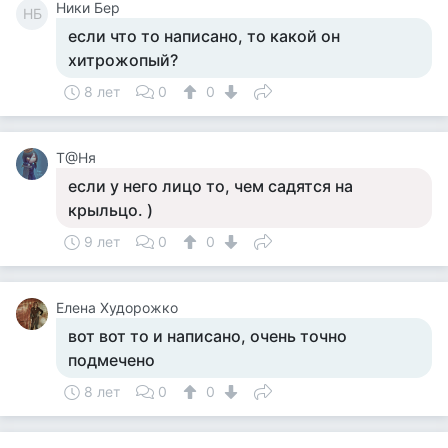
Ники Бер
НБ
если что то написано, то какой он
хитрожопый?
8 лет
0
0
Т@Ня
если у него лицо то, чем садятся на
крыльцо. )
9 лет
0
0
Елена Худорожко
вот вот то и написано, очень точно
подмечено
8 лет
0
0