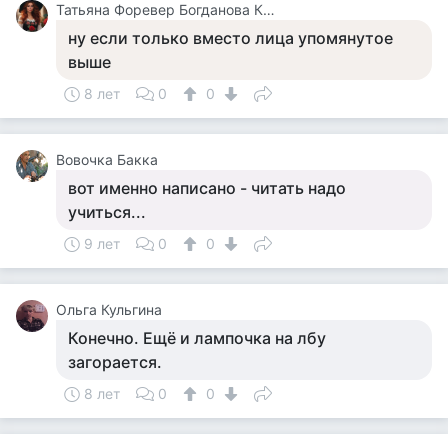
Татьяна Форевер Богданова Картина Дали Пять Минут До Пробуждения Или Кормежки Кошек
ну если только вместо лица упомянутое
выше
8 лет
0
0
Вовочка Бакка
вот именно написано - читать надо
учиться...
9 лет
0
0
Ольга Кульгина
Конечно. Ещё и лампочка на лбу
загорается.
8 лет
0
0