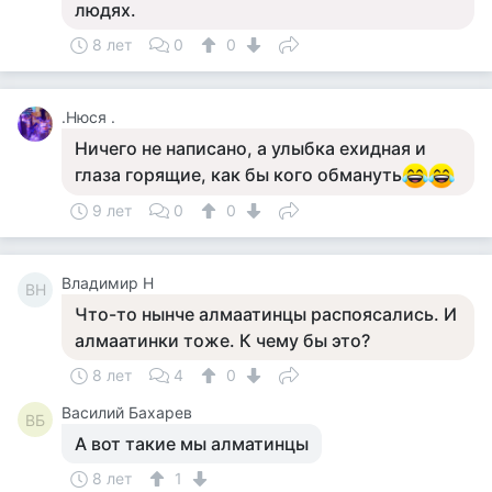
людях.
8 лет
0
0
.Нюся .
Ничего не написано, а улыбка ехидная и
глаза горящие, как бы кого обмануть
9 лет
0
0
Владимир Н
ВН
Что-то нынче алмаатинцы распоясались. И
алмаатинки тоже. К чему бы это?
8 лет
4
0
Василий Бахарев
ВБ
А вот такие мы алматинцы
8 лет
1