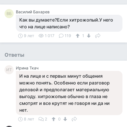
Василий Бахарев
ВБ
Как вы думаете?Если хитрожопый.У него
что на лице написано?
9 лет
1 017
119
1
Ответы
Ирина Ткач
ИТ
И на лице и с первых минут общения
можно понять. Особенно если разговор
деловой и предполагает материальную
выгоду. хитрожопые обычно в глаза не
смотрят и все крутят не говоря ни да ни
нет.
8 лет
2
0