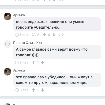
Аринка
очень редко..как правило они умеют
говорить убедительно..
8 лет
2
0
Просто Ольга Ххх
ПО
А самое главное сами верят всему что
говорят )))))
8 лет
1
Аринка
это правда,сама убедилась..они живут в
каком то другом,параллельном мире..
8 лет
1