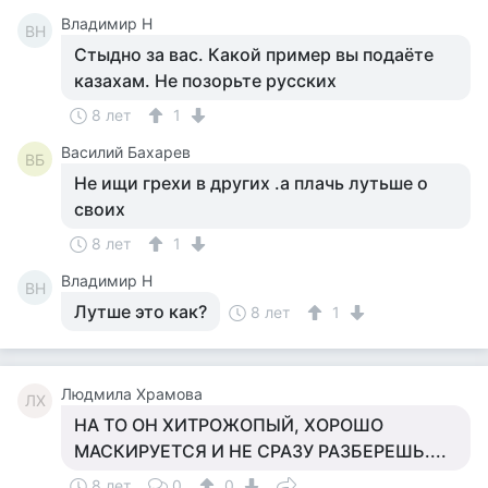
Владимир Н
ВН
Стыдно за вас. Какой пример вы подаёте
казахам. Не позорьте русских
8 лет
1
Василий Бахарев
ВБ
Не ищи грехи в других .а плачь лутьше о
своих
8 лет
1
Владимир Н
ВН
Лутше это как?
8 лет
1
Людмила Храмова
ЛХ
НА ТО ОН ХИТРОЖОПЫЙ, ХОРОШО
МАСКИРУЕТСЯ И НЕ СРАЗУ РАЗБЕРЕШЬ....
8 лет
0
0