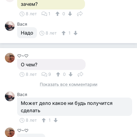
зачем?
8 лет
1
0
Вася
Надо
8 лет
1
♡~♡
О чем?
8 лет
9
0
Показать все комментарии
Вася
Может дело какое ни будь получится
сделать
8 лет
1
♡~♡