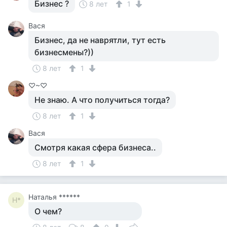
Бизнес ?
8 лет
1
Вася
Бизнес, да не наврятли, тут есть
бизнесмены?))
8 лет
1
♡~♡
Не знаю. А что получиться тогда?
8 лет
1
Вася
Смотря какая сфера бизнеса..
8 лет
1
Наталья ******
Н*
О чем?