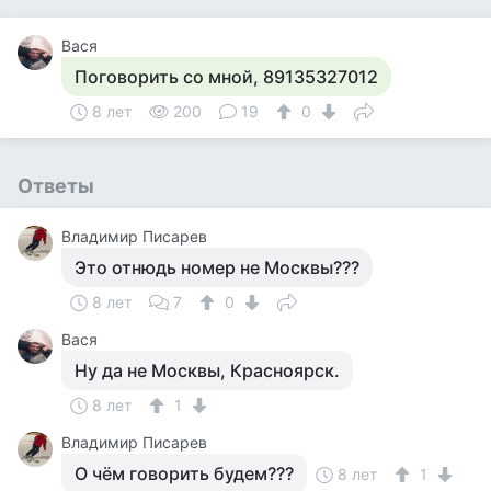
Вася
Поговорить со мной, 89135327012
8 лет
200
19
0
Ответы
Владимир Писарев
Это отнюдь номер не Москвы???
8 лет
7
0
Вася
Ну да не Москвы, Красноярск.
8 лет
1
Владимир Писарев
О чём говорить будем???
8 лет
1