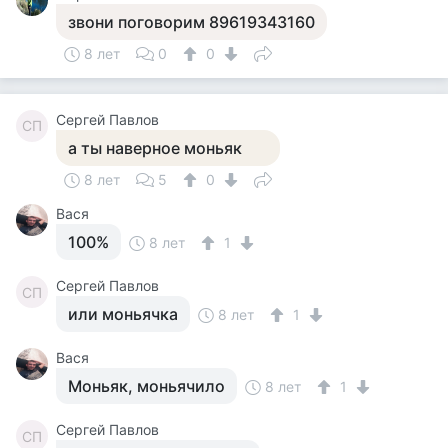
звони поговорим 89619343160
8 лет
0
0
Сергей Павлов
СП
а ты наверное моньяк
8 лет
5
0
Вася
100%
8 лет
1
Сергей Павлов
СП
или моньячка
8 лет
1
Вася
Моньяк, моньячило
8 лет
1
Сергей Павлов
СП