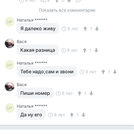
8 лет
8
0
Показать все комментарии
Наталья ******
Н*
Я далеко живу
8 лет
1
Вася
Какая разница
8 лет
1
Наталья ******
Н*
Тебе надо,сам и звони
8 лет
1
Вася
Пиши номер
8 лет
1
Наталья ******
Н*
Да ну его
8 лет
1