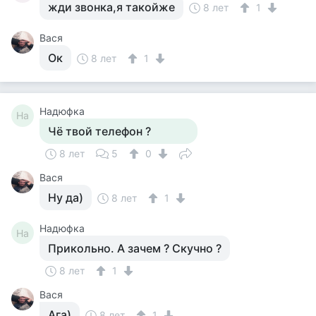
жди звонка,я такойже
8 лет
1
Вася
Ок
8 лет
1
Надюфка
На
Чё твой телефон ?
8 лет
5
0
Вася
Ну да)
8 лет
1
Надюфка
На
Прикольно. А зачем ? Скучно ?
8 лет
1
Вася
Ага)
8 лет
1