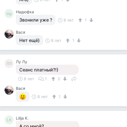
Надюфка
На
Звонили уже ?
8 лет
1
Вася
Нет ещё)
8 лет
1
Лу Лу
ЛЛ
Сеанс платный?!)
8 лет
1
0
Вася
8 лет
1
Lilija K.
LK
А со мной?