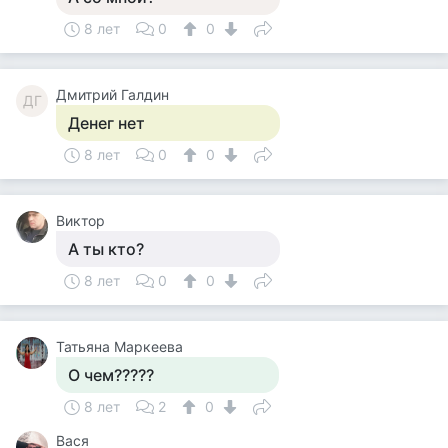
8 лет
0
0
Дмитрий Галдин
ДГ
Денег нет
8 лет
0
0
Виктор
А ты кто?
8 лет
0
0
Татьяна Маркеева
О чем?????
8 лет
2
0
Вася