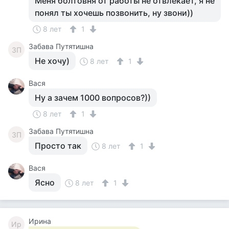
Меня болтовня от работы не отвлекает, я не
понял ты хочешь позвонить, ну звони))
8 лет
1
Забава Путятишна
ЗП
Не хочу)
8 лет
1
Вася
Ну а зачем 1000 вопросов?))
8 лет
1
Забава Путятишна
ЗП
Просто так
8 лет
1
Вася
Ясно
8 лет
1
Ирина
Ир