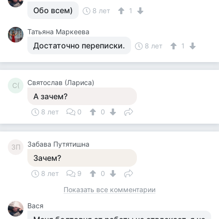
Обо всем)
8 лет
1
Татьяна Маркеева
Достаточно переписки.
8 лет
1
Святослав (Лариса)
С(
А зачем?
8 лет
0
0
Забава Путятишна
ЗП
Зачем?
8 лет
9
0
Показать все комментарии
Вася