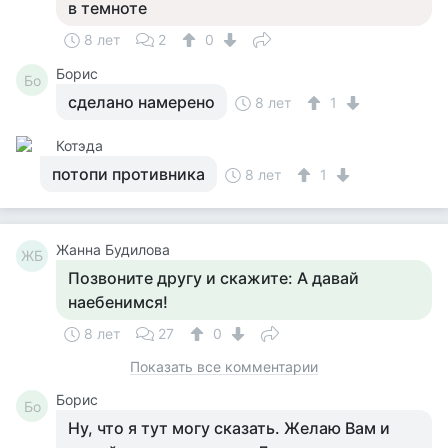
в темноте
8 лет
2
0
Борис
Бо
сделано намерено
8 лет
1
Котэда
потопи противника
8 лет
1
Жанна Будилова
ЖБ
Позвоните другу и скажите: А давай
наебенимся!
8 лет
27
0
Показать все комментарии
Борис
Бо
Ну, что я тут могу сказать. Желаю Вам и