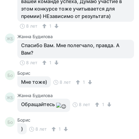
вашей команде успеха, Думаю участие в
этом конкурсе тоже учитывается для
премии) НЕзависимо от результата)
8 лет
1
Жанна Будилова
ЖБ
Спасибо Вам. Мне полегчало, правда. А
Вам?
8 лет
1
Борис
Бо
Мне тоже)
8 лет
1
Жанна Будилова
ЖБ
Обращайтесь
8 лет
1
Борис
Бо
)
8 лет
1