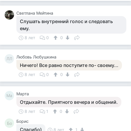
Светлана Мейтина
Слушать внутренний голос и следовать
ему.
8 лет
0
0
Любовь Любушкина
ЛЛ
Ничего! Все равно поступите по- своему...
8 лет
0
0
Марта
Ма
Отдыхайте. Приятного вечера и общений.
8 лет
1
0
Борис
Бо
Спасибо)
8 лет
1