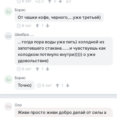
8 лет
3
0
Борис
Бо
От чашки кофе, черного,...уже третьей)
8 лет
1
Швабра.....
Шв
...тогда пора воды уже пить) холодной из
запотевшего стакана......и чувствуешь как
холодком потянуло внутри))))) о уже
удовольствие)
8 лет
1
Борис
Бо
Точно)
8 лет
1
Ооо
Оо
Живи просто живи добро делай от силы а