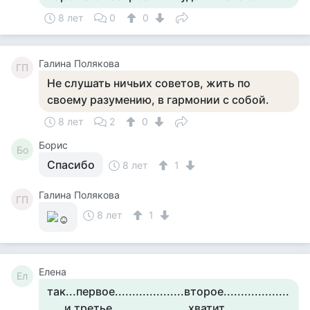
8 лет
0
0
Галина Полякова
ГП
Не слушать ничьих советов, жить по
своему разумению, в гармонии с собой.
8 лет
2
0
Борис
Бо
Спасибо
8 лет
1
Галина Полякова
ГП
8 лет
1
Елена
Ел
так...первое....................второе...................
.....и третье......................хватит