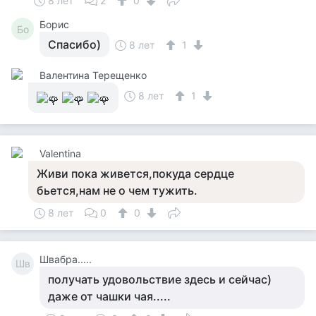
8 лет
2
0
Борис
Бо
Спасибо)
8 лет
1
Валентина Терещенко
8 лет
1
Valentina
Живи пока живется,покуда сердце
бьется,нам не о чем тужить.
8 лет
0
0
Швабра.....
Шв
получать удовольствие здесь и сейчас)
даже от чашки чая.....