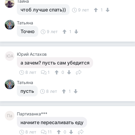
Тайна
чтоб лучше спать))
9 лет
1
Татьяна
Точно
9 лет
1
Юрий Астахов
ЮА
а зачем? пусть сам убедится
8 лет
1
0
Татьяна
пусть
8 лет
1
Партизанка***
Па
начните пересаливать еду
8 лет
11
0