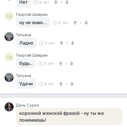
Нет
8 лет
1
Георгий Шаврин
ГШ
ну не знаю...
8 лет
1
Татьяна
Ладно
8 лет
1
Георгий Шаврин
ГШ
будь..
8 лет
1
Татьяна
Удачи
8 лет
1
День Сурка
коронной женской фразой - ну ты же
понимаешь!