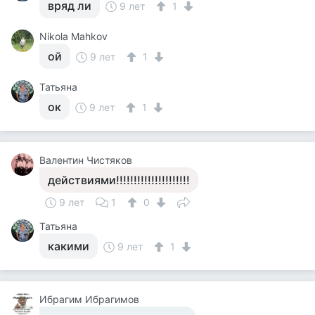
вряд ли
9 лет
1
Nikola Mahkov
ой
9 лет
1
Татьяна
ок
9 лет
1
Валентин Чистяков
действиями!!!!!!!!!!!!!!!!!!!!!
9 лет
1
0
Татьяна
какими
9 лет
1
Ибрагим Ибрагимов