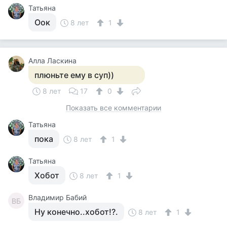
Татьяна
Оок
8 лет
1
Алла Ласкина
плюньте ему в суп))
8 лет
17
0
Показать все комментарии
Татьяна
пока
8 лет
1
Татьяна
Хобот
8 лет
1
Владимир Бабий
ВБ
Ну конечно..хобот!?.
8 лет
1