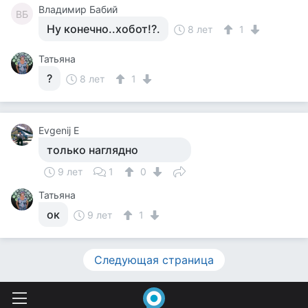
Владимир Бабий
ВБ
Ну конечно..хобот!?.
8 лет
1
Татьяна
?
8 лет
1
Evgenij E
только наглядно
9 лет
1
0
Татьяна
ок
9 лет
1
Следующая страница