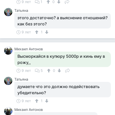
9 лет
1
0
Татьяна
этого достаточно? а выяснение отношений?
как без этого?
9 лет
1
Михаил Антонов
Высморкайся в купюру 5000р и кинь ему в
рожу,,
9 лет
5
0
Татьяна
думаете что это должно подействовать
убедительно?
9 лет
1
Михаил Антонов