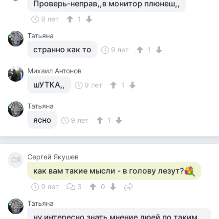
Проверь-неправ,,в монитор плюнеш,,
9 лет
1
Татьяна
странно как то
9 лет
1
Михаил Антонов
шУТКА,,
9 лет
1
Татьяна
ясно
9 лет
1
Сергей Якушев
СЯ
как вам такие мысли - в голову лезут?
9 лет
3
0
Татьяна
ну интересно знать мнение люей по таким