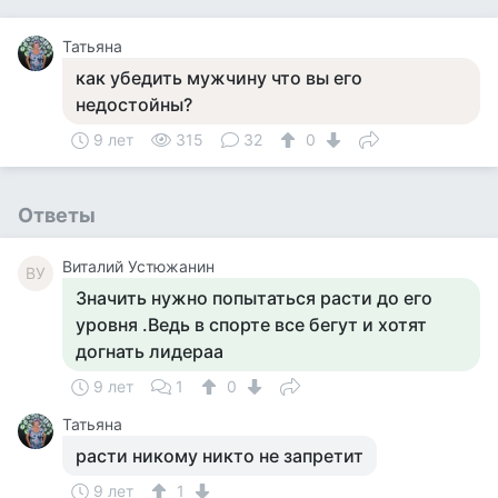
Татьяна
как убедить мужчину что вы его
недостойны?
9 лет
315
32
0
Ответы
Виталий Устюжанин
ВУ
Значить нужно попытаться расти до его
уровня .Ведь в спорте все бегут и хотят
догнать лидераа
9 лет
1
0
Татьяна
расти никому никто не запретит
9 лет
1