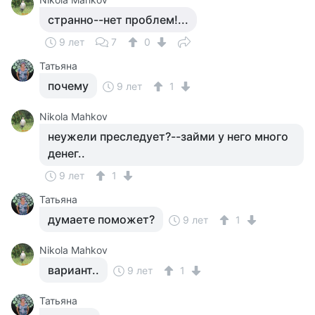
странно--нет проблем!...
9 лет
7
0
Татьяна
почему
9 лет
1
Nikola Mahkov
неужели преследует?--займи у него много
денег..
9 лет
1
Татьяна
думаете поможет?
9 лет
1
Nikola Mahkov
вариант..
9 лет
1
Татьяна