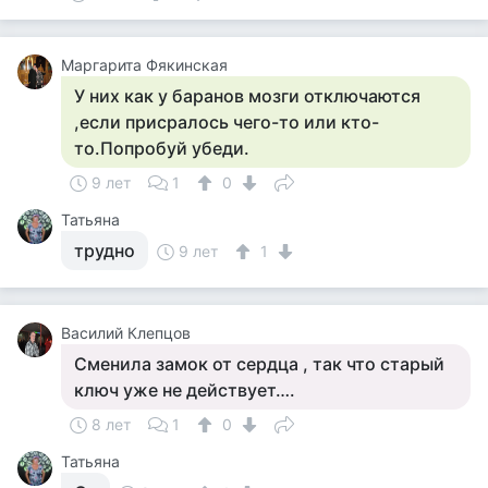
Маргарита Фякинская
У них как у баранов мозги отключаются
,если присралось чего-то или кто-
то.Попробуй убеди.
9 лет
1
0
Татьяна
трудно
9 лет
1
Василий Клепцов
Сменила замок от сердца , так что старый
ключ уже не действует….
8 лет
1
0
Татьяна