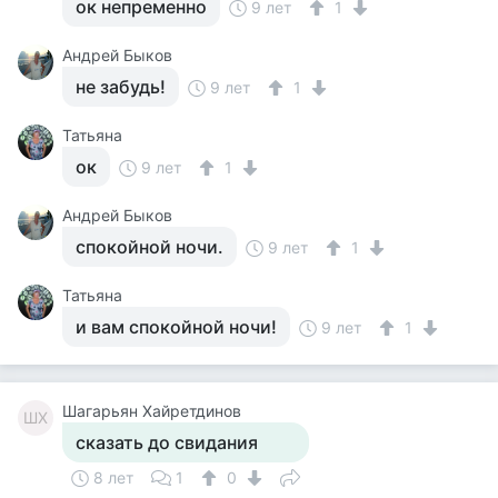
ок непременно
9 лет
1
Андрей Быков
не забудь!
9 лет
1
Татьяна
ок
9 лет
1
Андрей Быков
спокойной ночи.
9 лет
1
Татьяна
и вам спокойной ночи!
9 лет
1
Шагарьян Хайретдинов
ШХ
сказать до свидания
8 лет
1
0