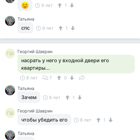
9 лет
1
Татьяна
спс
9 лет
1
Георгий Шаврин
ГШ
насрать у него у входной двери его
квартиры...
8 лет
7
0
Татьяна
Зачем
8 лет
1
Георгий Шаврин
ГШ
чтобы убедить его
8 лет
1
Татьяна