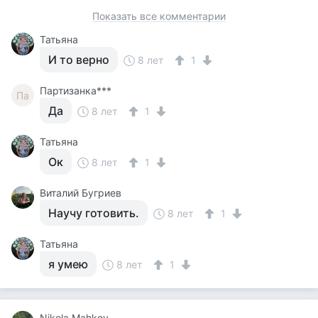
Показать все комментарии
Татьяна
И то верно
8 лет
1
Партизанка***
Па
Да
8 лет
1
Татьяна
Ок
8 лет
1
Виталий Бугриев
Научу готовить.
8 лет
1
Татьяна
я умею
8 лет
1
Nikola Mahkov