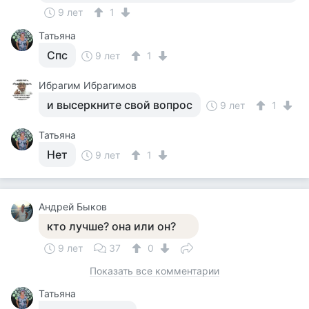
9 лет
1
Татьяна
Спс
9 лет
1
Ибрагим Ибрагимов
и высеркните свой вопрос
9 лет
1
Татьяна
Нет
9 лет
1
Андрей Быков
кто лучше? она или он?
9 лет
37
0
Показать все комментарии
Татьяна