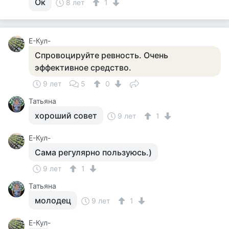
Ок
8 лет
1
Е-Кул-
Спровоцируйте ревность. Очень
эффективное средство.
9 лет
5
0
Татьяна
хороший совет
9 лет
1
Е-Кул-
Сама регулярно пользуюсь.)
9 лет
1
Татьяна
молодец
9 лет
1
Е-Кул-