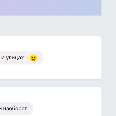
а улицах ...
и наоборот