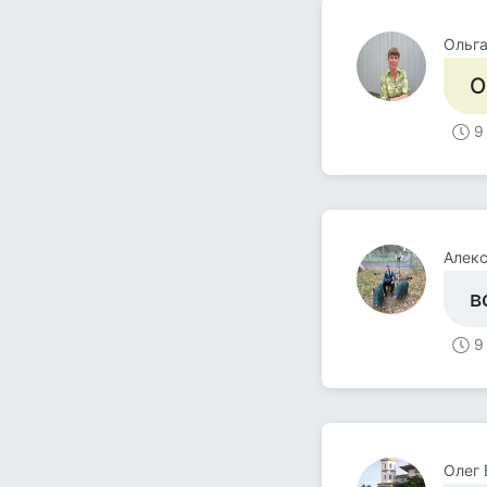
Ольг
О
9
Алексей
в
9
Олег 