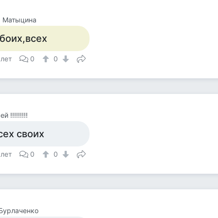
а Матыцина
боих,всех
 лет
0
0
 !!!!!!!!!
сех своих
 лет
0
0
Бурлаченко