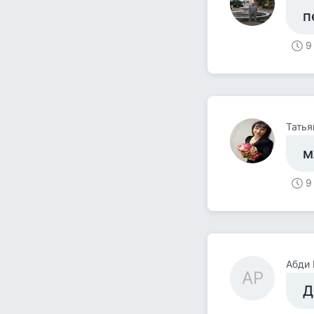
п
9
Тать
м
9
Абди 
АР
Д