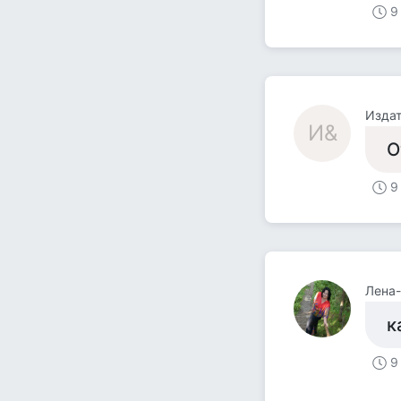
9
Издат
И&
О
9
Лена
к
9