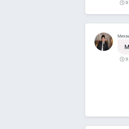
9
Миха
М
9