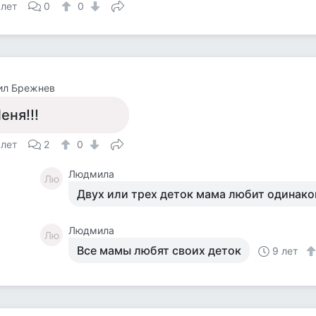
 лет
0
0
ил Брежнев
еня!!!
 лет
2
0
Людмила
Лю
Двух или трех деток мама любит одинако
Людмила
Лю
Все мамы любят своих деток
9 лет