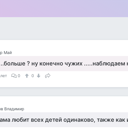
ор Май
....больше ? ну конечно чужих .....наблюдаем н
 лет
0
0
ов Владимир
ама любит всех детей одинаково, также как 