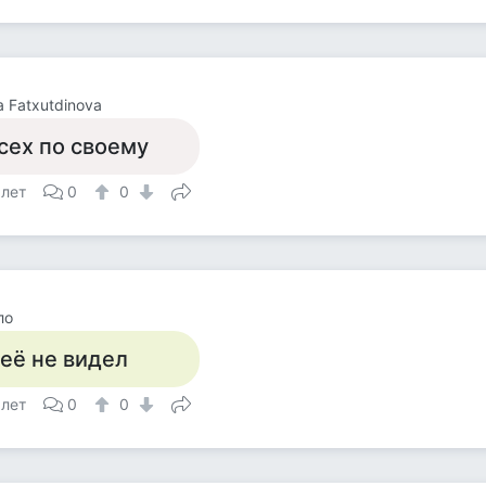
a Fatxutdinova
сех по своему
 лет
0
0
ло
 её не видел
 лет
0
0