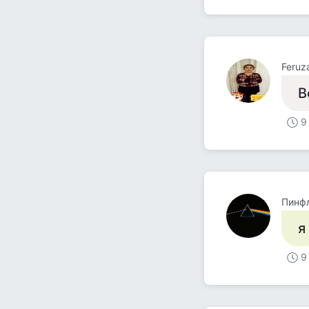
Feruz
В
9
Пинф
я
9