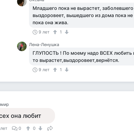
Младшего пока не вырастет, заболевшего
выздоровеет, вышедшего из дома пока не
пока она жива.
9 лет
1
Лена-Ленушка
ГЛУПОСТЬ ! По моему надо ВСЕХ любить и
то вырастет,выздоровеет,вернётся.
9 лет
1
имир
сех она любит
 лет
0
0