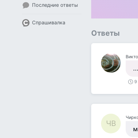
Последние ответы
Спрашивалка
Ответы
Викт
.
9
Чирк
ЧВ
м