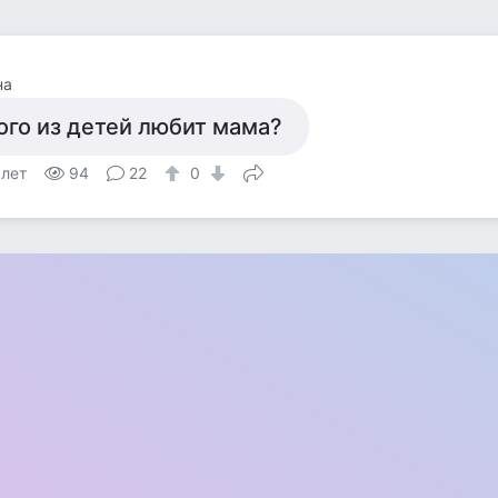
на
ого из детей любит мама?
 лет
94
22
0