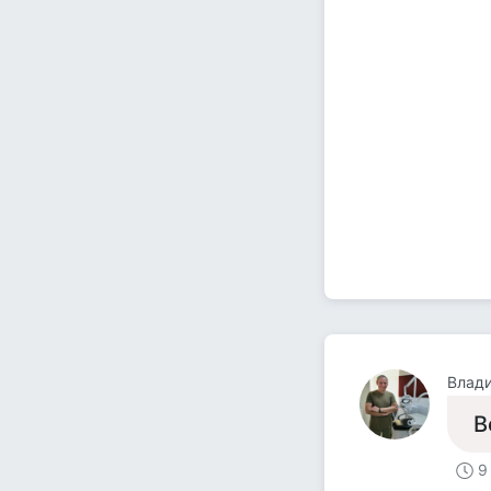
Влад
В
9