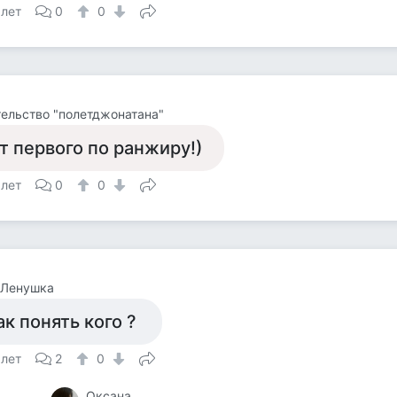
 лет
0
0
ельство "полетджонатана"
т первого по ранжиру!)
 лет
0
0
-Ленушка
ак понять кого ?
 лет
2
0
Оксана