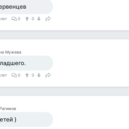
ервенцев
 лет
0
0
яна Мужева
ладшего.
 лет
0
0
Рагимов
етей )