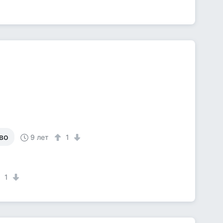
во
9 лет
1
1