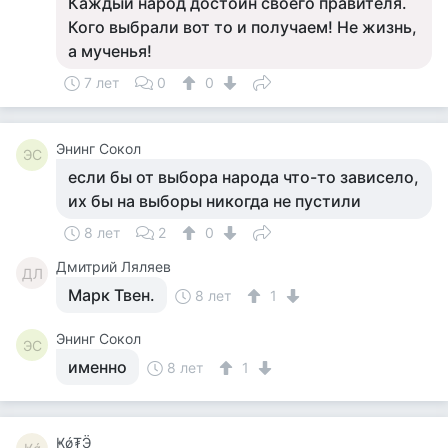
Каждый народ достоин своего правителя.
Кого выбрали вот то и получаем! Не жизнь,
а мученья!
7 лет
0
0
Энинг Сокол
ЭС
если бы от выбора народа что-то зависело,
их бы на выборы никогда не пустили
8 лет
2
0
Дмитрий Ляляев
ДЛ
Марк Твен.
8 лет
1
Энинг Сокол
ЭС
именно
8 лет
1
Ҝǿ₮Ӭ