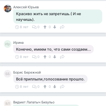
Алексей Юрьев
Красиво жить не запретишь.( И не
научишь).
8 лет
0
0
Ирина
Ир
Конечно, имеем то, что сами создаем...
8 лет
0
0
Борис Бережной
ББ
Всё приплыли,голосование прошло.
8 лет
0
0
Видмет Лапатыч Бизульо
ВЛ