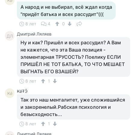
Ҝǿ
А народ и не выбирал, всё ждал когда
"придёт батька и всех рассудит"(((
8 лет
4
0
Дмитрий Ляляев
ДЛ
Ну и как? Пришёл и всех рассудил? А Вам
не кажется, что эта Ваша позиция -
элементарная ТРУСОСТЬ? Поелику ЕСЛИ
ПРИШЁЛ НЕ ТОТ БАТЬКА, ТО ЧТО МЕШАЕТ
ВЫГНАТЬ ЕГО ВЗАШЕЙ?
8 лет
1
Ҝǿ₮Ӭ
Ҝǿ
Так это наш менталитет, уже сложившийся
и закоренелый.Рабская психология и
безысходность...
8 лет
1
Дмитрий Ляляев