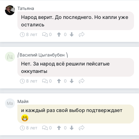
Татьяна
Народ верит. До последнего. Но капли уже
остались
8 лет
0
0
⎛Василий Цыганбубен ⎞
⎛Ц
Нет. За народ всё решили пейсатые
оккупанты
8 лет
0
0
Майя
Ма
и каждый раз свой выбор подтверждает
8 лет
0
0