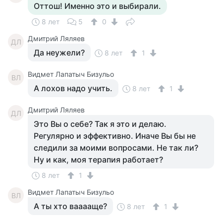
Оттош! Именно это и выбирали.
8 лет
5
0
Дмитрий Ляляев
ДЛ
Да неужели?
8 лет
1
Видмет Лапатыч Бизульо
ВЛ
А лохов надо учить.
8 лет
1
Дмитрий Ляляев
ДЛ
Это Вы о себе? Так я это и делаю.
Регулярно и эффективно. Иначе Вы бы не
следили за моими вопросами. Не так ли?
Ну и как, моя терапия работает?
8 лет
1
Видмет Лапатыч Бизульо
ВЛ
А ты хто вааааще?
8 лет
1