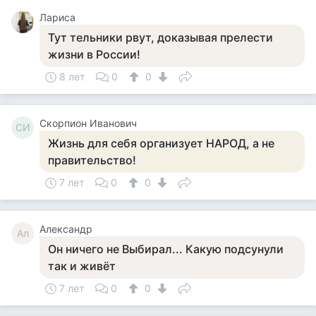
Лариса
Тут тельники рвут, доказывая прелести
жизни в России!
8 лет
0
0
Скорпион Иванович
СИ
Жизнь для себя организует НАРОД, а не
правительство!
7 лет
0
0
Александр
Ал
Он ничего не Выбирал... Какую подсунули
так и живёт
7 лет
0
0