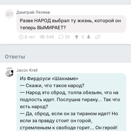
Дмитрий Ляляев
ДЛ
Разве НАРОД выбрал ту жизнь, которой он
теперь ВЫМИРАЕТ?
8 лет
648
35
3
Ответы
Jacov Krell
Из Фирдоуси «Шахнаме»
— Скажи, что такое народ?
— Народ это сброд, толпа обезьян, что на
подлость идет. Послушна тирану... Так что
есть народ?
— Да, сброд, если он за тираном идет! Но
если за правду стоит он горой,
стремленьем к свободе горит... Он герой!