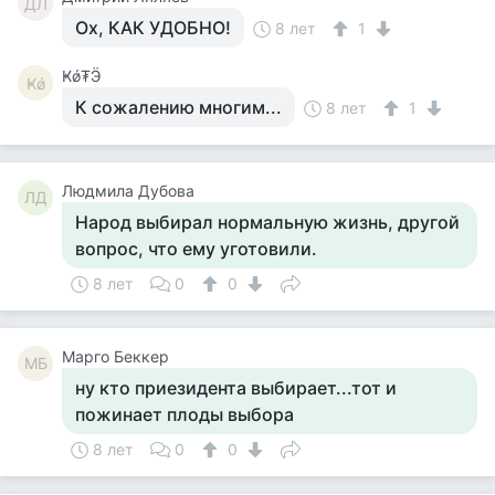
ДЛ
Ох, КАК УДОБНО!
8 лет
1
Ҝǿ₮Ӭ
Ҝǿ
К сожалению многим...
8 лет
1
Людмила Дубова
ЛД
Народ выбирал нормальную жизнь, другой
вопрос, что ему уготовили.
8 лет
0
0
Mарго Беккер
MБ
ну кто приезидента выбирает...тот и
пожинает плоды выбора
8 лет
0
0