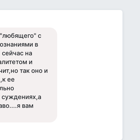
 "любящего" с
познаниями в
 сейчас на
алитетом и
ит,но так оно и
,к ее
льно
 суждениях,а
во....я вам