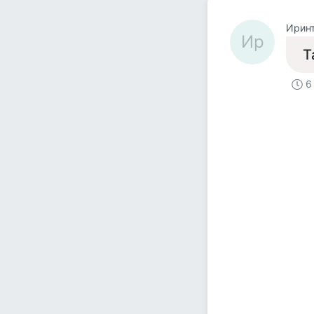
Ирин
Ир
Т
6