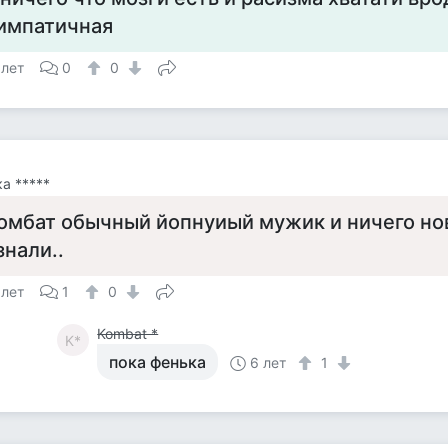
импатичная
 лет
0
0
а *****
омбат обычный йопнуиый мужик и ничего но
знали..
 лет
1
0
Kombat *
K*
пока фенька
6 лет
1