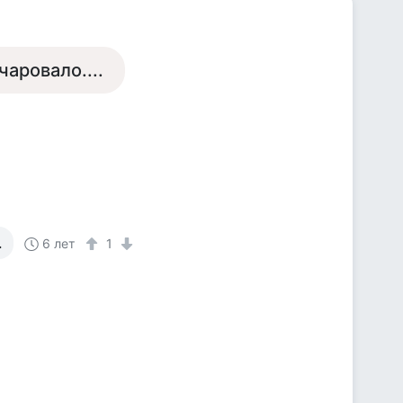
аровало....
.
6 лет
1