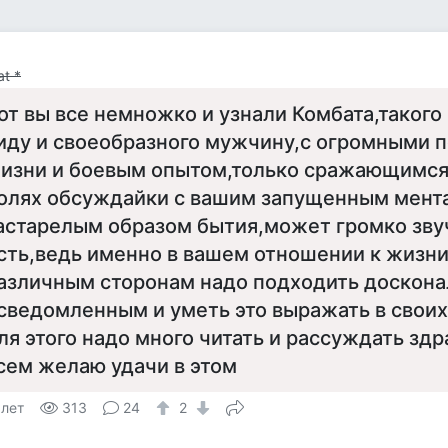
t *
от вы все немножко и узнали Комбата,такого
иду и своеобразного мужчину,с огромными 
изни и боевым опытом,только сражающимся
олях обсуждайки с вашим запущенным мент
астарелым образом бытия,может громко звуч
сть,ведь именно в вашем отношении к жизни
азличным сторонам надо подходить доскона
сведомленным и уметь это выражать в своих
ля этого надо много читать и рассуждать здра
сем желаю удачи в этом
 лет
313
24
2