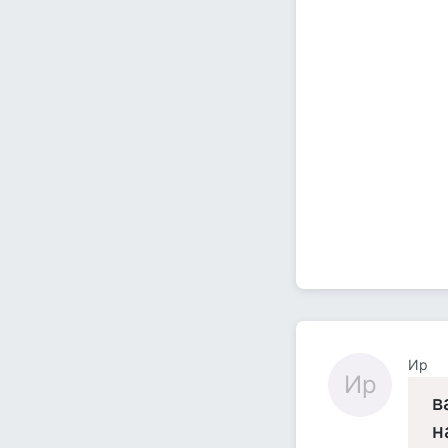
Ир
Ир
в
н