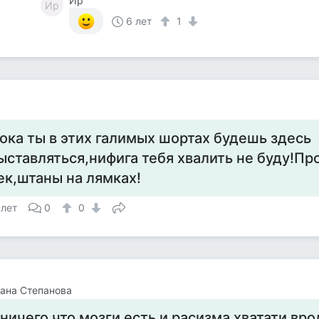
Ир
Ир
6 лет
1
ока ты в этих галимых шортах будешь здесь
ыставляться,нифига тебя хвалить не буду!П
ек,штаны на лямках!
 лет
0
0
ана Степанова
 ничего что мозги есть и расизма хватати вро