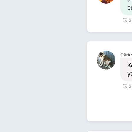
с
6
Феньк
К
у
6