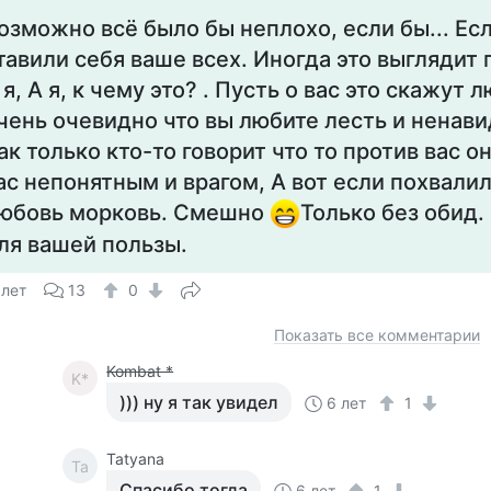
озможно всё было бы неплохо, если бы... Ес
тавили себя ваше всех. Иногда это выглядит
 я, А я, к чему это? . Пусть о вас это скажут 
чень очевидно что вы любите лесть и ненави
ак только кто-то говорит что то против вас о
ас непонятным и врагом, А вот если похвалил
юбовь морковь. Смешно
Только без обид.
ля вашей пользы.
 лет
13
0
Показать все комментарии
Kombat *
K*
))) ну я так увидел
6 лет
1
Tatyana
Ta
Спасибо тогда
6 лет
1