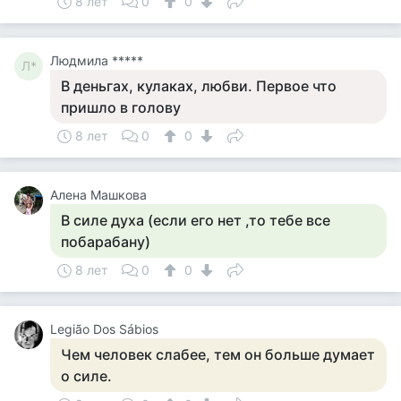
8 лет
0
0
Людмила *****
Л*
В деньгах, кулаках, любви. Первое что
пришло в голову
8 лет
0
0
Алена Машкова
В силе духа (если его нет ,то тебе все
побарабану)
8 лет
0
0
Legião Dos Sábios
Чем человек слабее, тем он больше думает
о силе.