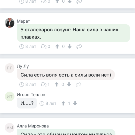
8 лет
0
0
Марат
У сталеваров лозунг: Наша сила в наших
плавках.
8 лет
0
0
Лу Лу
ЛЛ
Сила есть воля есть а силы воли нет)
8 лет
1
0
Игорь Теплов
ИТ
И.....?
8 лет
1
Алла Миронова
АМ
Сила - это обмен моментом импульса