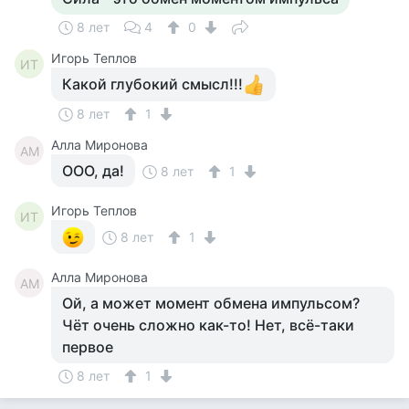
8 лет
4
0
Игорь Теплов
ИТ
Какой глубокий смысл!!!
8 лет
1
Алла Миронова
АМ
ООО, да!
8 лет
1
Игорь Теплов
ИТ
8 лет
1
Алла Миронова
АМ
Ой, а может момент обмена импульсом?
Чёт очень сложно как-то! Нет, всё-таки
первое
8 лет
1