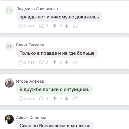
Людмила Анисимова
ЛА
правды нет и никому не докажешь
8 лет
0
0
Вачит Тугусов
ВТ
Только в правде и не где больше
8 лет
0
0
Игорь Алфеев
В дружбе логики с интуицией.
8 лет
0
0
Айшат Саидова
Сила во Всевышнем и молитве