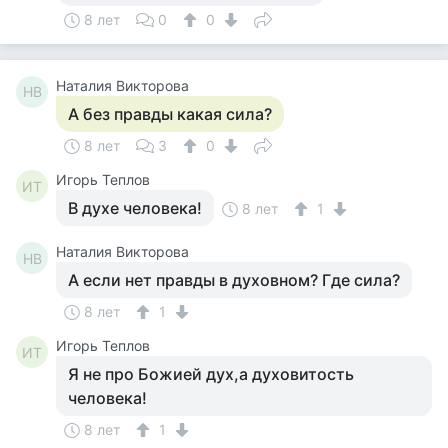
8 лет
0
0
Наталия Викторова
НВ
А без правды какая сила?
8 лет
3
0
Игорь Теплов
ИТ
В духе человека!
8 лет
1
Наталия Викторова
НВ
А если нет правды в духовном? Где сила?
8 лет
1
Игорь Теплов
ИТ
Я не про Божией дух,а духовитость
человека!
8 лет
1