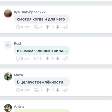
Ilya Задубровский
смотря когда и для чего
8 лет
0
0
Rusl
Ru
в самом человеке сила...
8 лет
0
0
Muza
В целеустремлённости
8 лет
0
0
Алёна