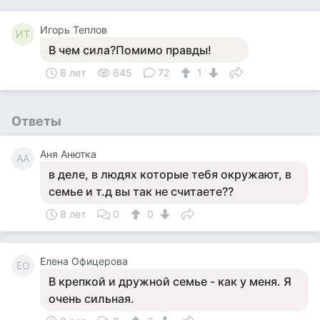
Игорь Теплов
ИТ
В чем сила?Помимо правды!
8 лет
645
72
1
Ответы
Аня Анютка
АА
в деле, в людях которые тебя окружают, в
семье и т.д вы так не считаете??
8 лет
0
0
Елена Офицерова
ЕО
В крепкой и дружной семье - как у меня. Я
очень сильная.