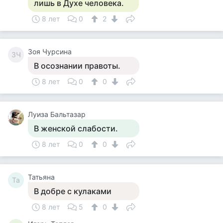
лишь в Духе человека.
8 лет
0
2
Зоя Чурсина
ЗЧ
В осознании правоты.
8 лет
0
0
Луиза Бальтазар
В женской слабости.
8 лет
0
0
Татьяна
Та
В добре с кулаками
8 лет
5
0