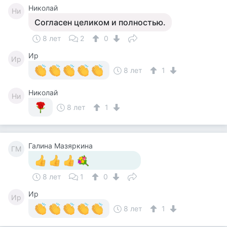
Николай
Ни
Согласен целиком и полностью.
8 лет
2
0
Ир
Ир
8 лет
1
Николай
Ни
8 лет
1
Галина Мазяркина
ГМ
8 лет
1
0
Ир
Ир
8 лет
1