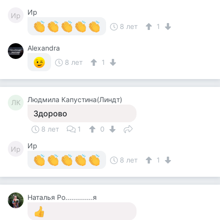
Ир
Ир
8 лет
1
Alexandra
8 лет
1
Людмила Капустина(Линдт)
ЛК
Здорово
8 лет
1
0
Ир
Ир
8 лет
1
Наталья Ро..............я