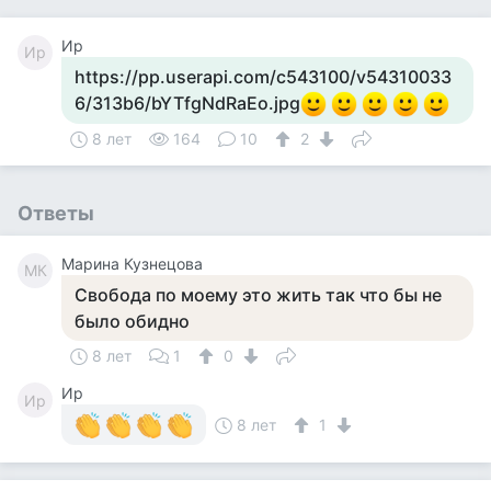
Ир
Ир
https://pp.userapi.com/c543100/v54310033
6/313b6/bYTfgNdRaEo.jpg
8 лет
164
10
2
Ответы
Марина Кузнецова
МК
Свобода по моему это жить так что бы не
было обидно
8 лет
1
0
Ир
Ир
8 лет
1