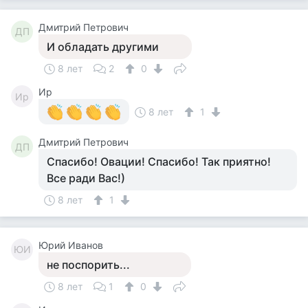
Дмитрий Петрович
ДП
И обладать другими
8 лет
2
0
Ир
Ир
8 лет
1
Дмитрий Петрович
ДП
Спасибо! Овации! Спасибо! Так приятно!
Все ради Вас!)
8 лет
1
Юрий Иванов
ЮИ
не поспорить...
8 лет
1
0