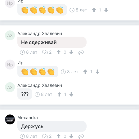
Ир
Ир
8 лет
1
Александр Хвалевич
АХ
Не сдерживай
8 лет
2
0
Ир
Ир
8 лет
1
Александр Хвалевич
АХ
???
8 лет
1
Alexandra
Держусь
8 лет
2
0