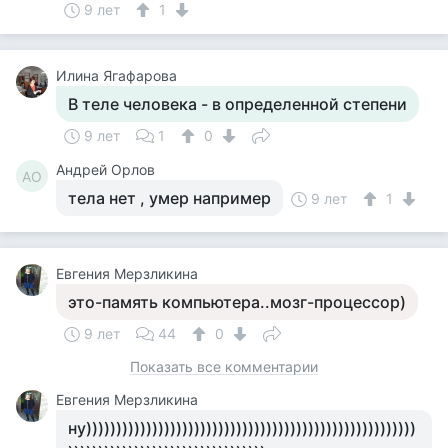
9 лет
1
Илина Ягафарова
В теле человека - в определенной степени
9 лет
1
0
Андрей Орлов
АО
тела нет , умер например
9 лет
1
Евгения Мерзликина
это-память компьютера..мозг-процессор)
9 лет
44
0
Показать все комментарии
Евгения Мерзликина
ну)))))))))))))))))))))))))))))))))))))))))))))))))))))))