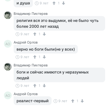
и душа
9 лет
1
Владимир Пихтерев
религия вся это выдумки, её не было чуть
более 2000 лет назад
9 лет
1
Андрей Орлов
АО
верно но боги были(не у всех)
9 лет
1
Владимир Пихтерев
боги и сейчас имеются у неразумных
людей
9 лет
1
Андрей Орлов
АО
реалист-первый
9 лет
1