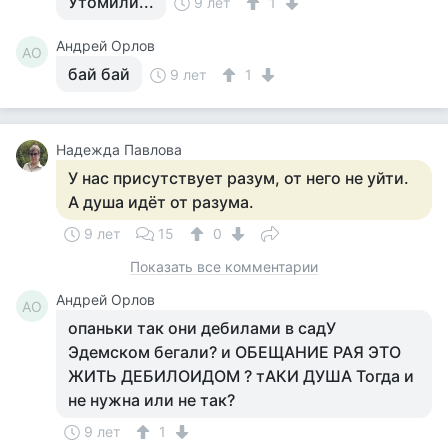
Утомили...
9 лет
1
Андрей Орлов
АО
бай бай
9 лет
1
Надежда Павлова
У нас присутствует разум, от него не уйти.
А душа идёт от разума.
9 лет
15
0
Показать все комментарии
Андрей Орлов
АО
опаньки так они дебилами в садУ
Эдемском бегали? и ОБЕЩАНИЕ РАЯ ЭТО
ЖИТЬ ДЕБИЛОИДОМ ? тАКИ ДУША Тогда и
не нужна или не так?
9 лет
1