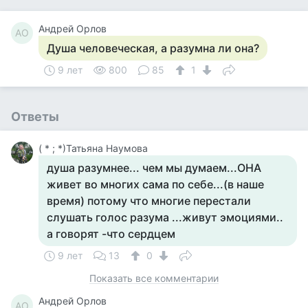
Андрей Орлов
АО
Душа человеческая, а разумна ли она?
9 лет
800
85
1
Ответы
( * ; *)Татьяна Наумова
душа разумнее... чем мы думаем...ОНА
живет во многих сама по себе...(в наше
время) потому что многие перестали
слушать голос разума ...живут эмоциями..
а говорят -что сердцем
9 лет
13
0
Показать все комментарии
Андрей Орлов
АО