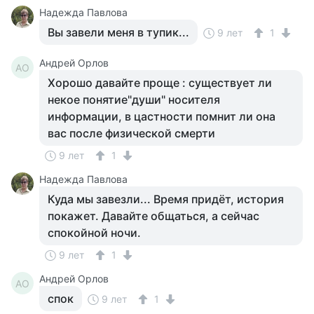
Надежда Павлова
Вы завели меня в тупик...
9 лет
1
Андрей Орлов
АО
Хорошо давайте проще : существует ли
некое понятие"души" носителя
информации, в цастности помнит ли она
вас после физической смерти
9 лет
1
Надежда Павлова
Куда мы завезли... Время придёт, история
покажет. Давайте общаться, а сейчас
спокойной ночи.
9 лет
1
Андрей Орлов
АО
спок
9 лет
1