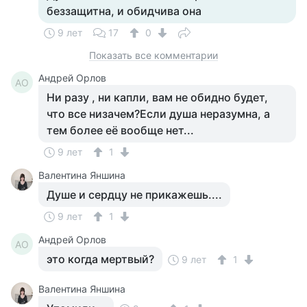
беззащитна, и обидчива она
9 лет
17
0
Показать все комментарии
Андрей Орлов
АО
Ни разу , ни капли, вам не обидно будет,
что все низачем?Если душа неразумна, а
тем более её вообще нет...
9 лет
1
Валентина Яншина
Душе и сердцу не прикажешь....
9 лет
1
Андрей Орлов
АО
это когда мертвый?
9 лет
1
Валентина Яншина