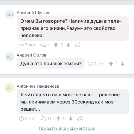
Алексей Шустин
АШ
О чем Вы говорите? Наличие души в теле-
признак его жизни.Разум- это свойство
человека.
7 лет
1
0
Андрей Орлов
АО
Душа это признак жизни?
7 лет
1
Антонина Найденова
АН
Я читала,что наш мозг-не наш.....решение
мы принимаем через 30секунд как мозг
решил...
9 лет
11
0
Показать все комментарии