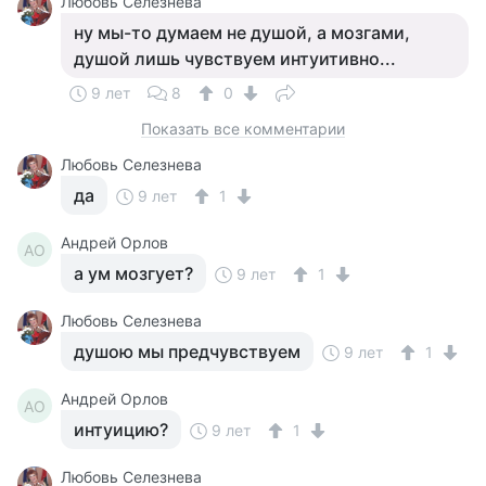
Любовь Селезнева
ну мы-то думаем не душой, а мозгами,
душой лишь чувствуем интуитивно...
9 лет
8
0
Показать все комментарии
Любовь Селезнева
да
9 лет
1
Андрей Орлов
АО
а ум мозгует?
9 лет
1
Любовь Селезнева
душою мы предчувствуем
9 лет
1
Андрей Орлов
АО
интуицию?
9 лет
1
Любовь Селезнева