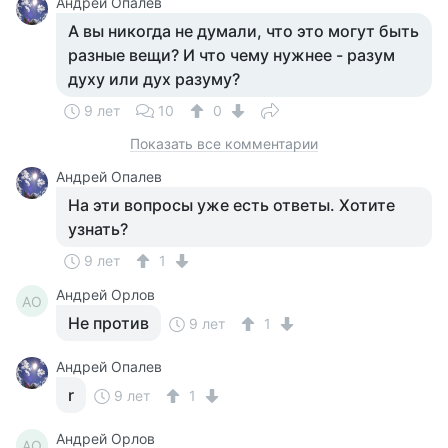
Андрей Опалев
А вы никогда не думали, что это могут быть
разные вещи? И что чему нужнее - разум
духу или дух разуму?
9 лет
10
0
Показать все комментарии
Андрей Опалев
На эти вопросы уже есть ответы. Хотите
узнать?
9 лет
1
Андрей Орлов
АО
Не против
9 лет
1
Андрей Опалев
r
9 лет
1
Андрей Орлов
АО