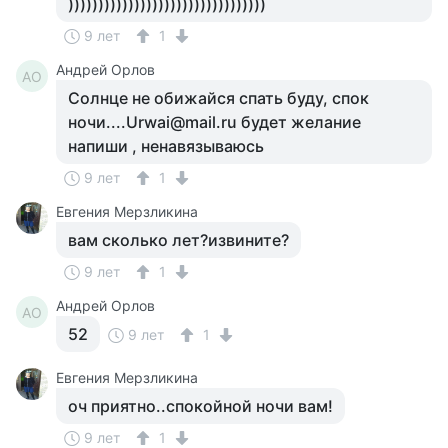
)))))))))))))))))))))))))))))))))
9 лет
1
Андрей Орлов
АО
Солнце не обижайся спать буду, спок
ночи....Urwai@mail.ru будет желание
напиши , ненавязываюсь
9 лет
1
Евгения Мерзликина
вам сколько лет?извините?
9 лет
1
Андрей Орлов
АО
52
9 лет
1
Евгения Мерзликина
оч приятно..спокойной ночи вам!
9 лет
1