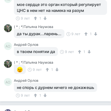
мое сердце это орган который регулирует
ЦНС в нем нет на намека на разум
9 лет
1
( * ; *)Татьяна Наумова
да ты дурак...парень...
9 лет
1
Андрей Орлов
АО
в твоем понятии да
9 лет
1
( * ; *)Татьяна Наумова
9 лет
1
Андрей Орлов
АО
не спорь с дурнем ничего не докажешь
9 лет
1