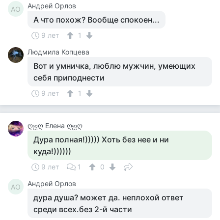
Андрей Орлов
АО
А что похож? Вообще спокоен...
9 лет
1
Людмила Копцева
Вот и умничка, люблю мужчин, умеющих
себя приподнести
9 лет
1
ღஐღ Елена ღஐღ
Дура полная!))))) Хоть без нее и ни
куда!))))))
9 лет
1
0
Андрей Орлов
АО
дура душа? может да. неплохой ответ
среди всех.без 2-й части