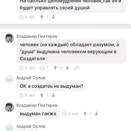
На саолько целомудренен человек,так он и
будет управлять своей душой
9 лет
1
Владимир Пихтерев
человек (не каждый) обладает разумом, а
"душа" выдумана человеком верующим в
Создателя
9 лет
7
0
Андрей Орлов
АО
ОК а создатеь не выдуман?
9 лет
1
Владимир Пихтерев
выдуман также
9 лет
1
Андрей Орлов
АО