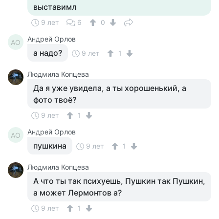
выставимл
9 лет
6
0
Андрей Орлов
АО
а надо?
9 лет
1
Людмила Копцева
Да я уже увидела, а ты хорошенький, а
фото твоё?
9 лет
1
Андрей Орлов
АО
пушкина
9 лет
1
Людмила Копцева
А что ты так психуешь, Пушкин так Пушкин,
а может Лермонтов а?
9 лет
1