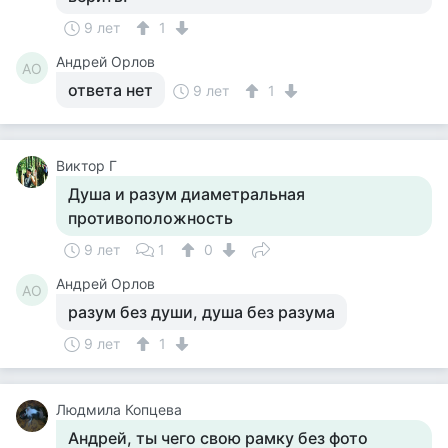
9 лет
1
Андрей Орлов
АО
ответа нет
9 лет
1
Виктор Г
Душа и разум диаметральная
противоположность
9 лет
1
0
Андрей Орлов
АО
разум без души, душа без разума
9 лет
1
Людмила Копцева
Андрей, ты чего свою рамку без фото