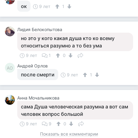
ок
9 лет
1
Лидия Белокопытова
но это у кого какая душа кто ко всему
относиться разумно а то без ума
9 лет
1
0
Андрей Орлов
АО
после смерти
9 лет
1
Анна Мочальникова
сама Душа человеческая разумна а вот сам
человек вопрос большой
9 лет
9
0
Показать все комментарии