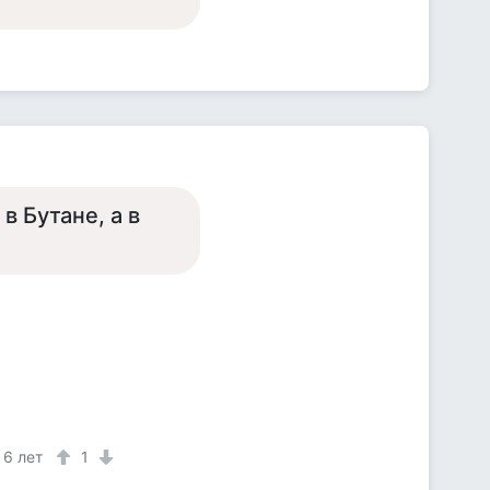
в Бутане, а в
6 лет
1