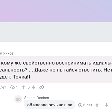
й Янков
 кому же свойственно воспринимать идиаль
еальность? ... Даже не пытайся ответить. Нет
удет. Точка!)
 лет
4
0
Sonam Dechen
SD
об идеале речь не шла
6 лет
1