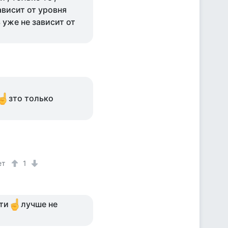
висит от уровня
 уже не зависит от
зто только
ет
1
ти
лучше не