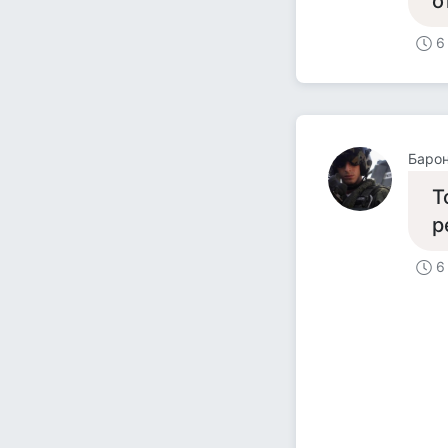
о
6
Барон
Т
р
6