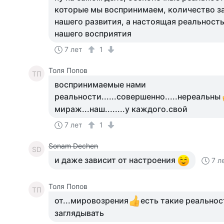
которые мы воспринимаем, количество за
нашего развития, а настоящая реальность
нашего восприятия
7 лет
1
Толя Попов
ТП
воспринимаемые нами
реальности......совершенно.....нереальны
мираж...наш........у каждого.свой
7 лет
1
Sonam Dechen
SD
и даже зависит от настроения
7 л
Толя Попов
ТП
от...мировозрения
есть такие реальнос
заглядывать