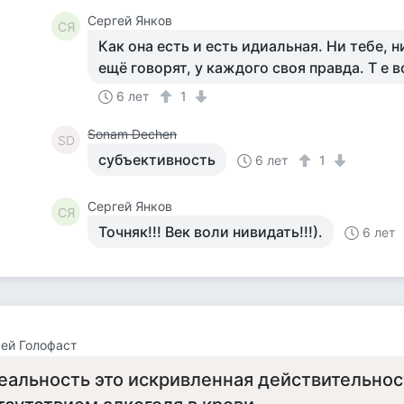
Сергей Янков
СЯ
Как она есть и есть идиальная. Ни тебе, 
ещё говорят, у каждого своя правда. Т е 
6 лет
1
Sonam Dechen
SD
субъективность
6 лет
1
Сергей Янков
СЯ
Точняк!!! Век воли нивидать!!!).
6 лет
ей Голофаст
еальность это искривленная действительнос