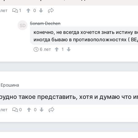
 лет
1
0
Sonam Dechen
SD
конечно, не всегда хочется знать истину 
иногда бываю в противоположностях ( ВЕДЬ Я
6 лет
1
 Ерошина
рудно такое представить, хотя и думаю что 
 лет
0
0