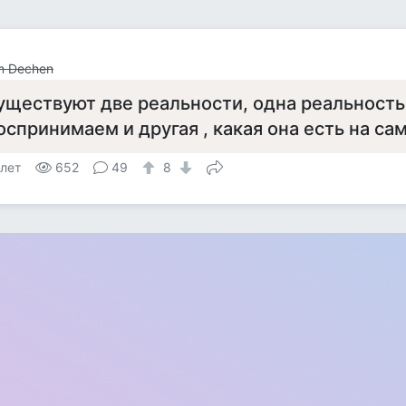
m Dechen
уществуют две реальности, одна реальность,
оспринимаем и другая , какая она есть на са
 лет
652
49
8