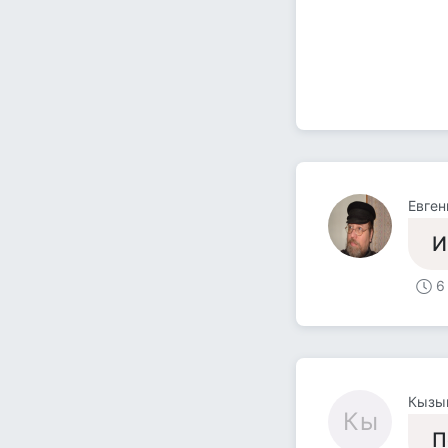
Евген
И
6
Кызы
Кы
П