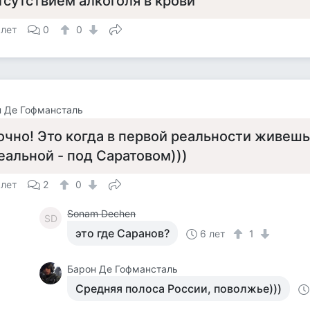
тсутствием алкоголя в крови
 лет
0
0
 Де Гофмансталь
очно! Это когда в первой реальности живешь 
еальной - под Саратовом)))
 лет
2
0
Sonam Dechen
SD
это где Саранов?
6 лет
1
Барон Де Гофмансталь
Средняя полоса России, поволжье)))