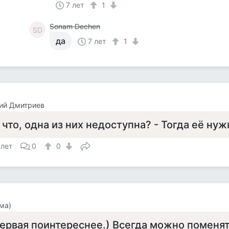
7 лет
1
Sonam Dechen
SD
да
7 лет
1
ий Дмитриев
 что, одна из них недоступна? - Тогда её нуж
 лет
0
0
ма)
ервая поинтереснее.) Всегда можно поменят