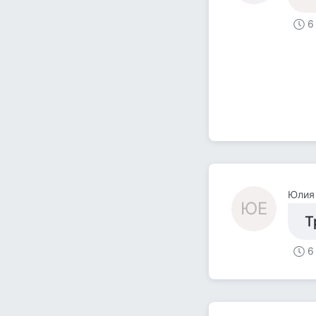
6
Юлия
ЮЕ
Т
6