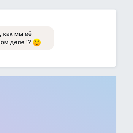
 как мы её
мом деле !?