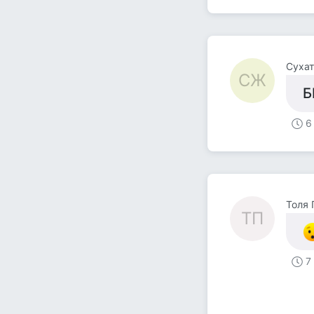
Суха
СЖ
Б
6
Толя 
ТП
7