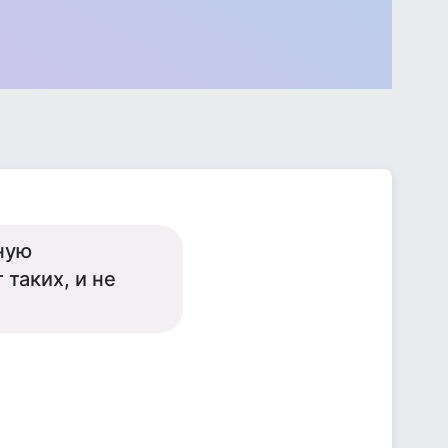
ную
 таких, и не