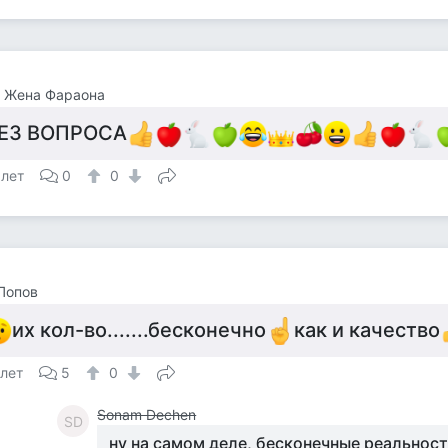
т Жена Фараона
ЕЗ ВОПРОСА
 лет
0
0
Попов
их кол-во.......бесконечно
как и качество
 лет
5
0
Sonam Dechen
SD
ну на самом деле, бесконечные реальности