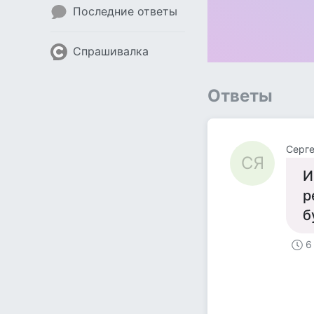
Последние ответы
Спрашивалка
Ответы
Серге
СЯ
И
р
б
6