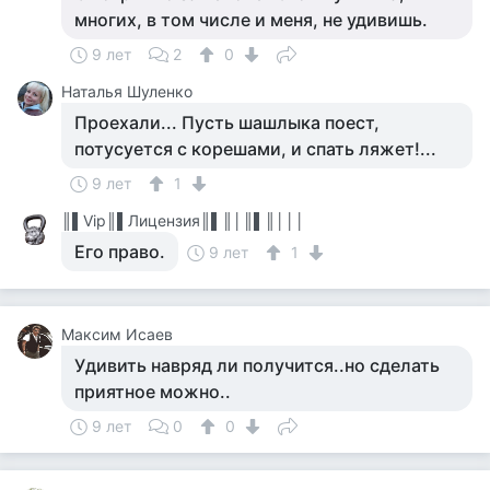
многих, в том числе и меня, не удивишь.
9 лет
2
0
Наталья Шуленко
Проехали... Пусть шашлыка поест,
потусуется с корешами, и спать ляжет!...
9 лет
1
║▌Vip║▌Лицензия║▌║│║▌║│││
Его право.
9 лет
1
Максим Исаев
Удивить навряд ли получится..но сделать
приятное можно..
9 лет
0
0