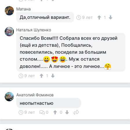
Матана
Да,отличный вариант.
9 лет
1
Наталья Шуленко
Спасибо Всем!!!! Собрала всех его друзей
(ещё из детства), Пообщались,
повеселились, посидели за большим
столом....
. Муж остался
доволен!..... А личное - это личное...
9 лет
1
Анатолий Фоминов
неопытнастью
9 лет
0
0