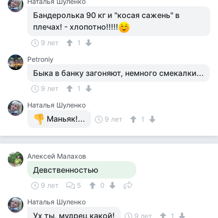
Наталья Шуленко
Бандеролька 90 кг и "косая сажень" в
плечах! - хлопотно!!!!!
9 лет
1
Petroniy
Быка в банку загоняют, немного смекалки...
9 лет
1
Наталья Шуленко
Маньяк!...
9 лет
1
Алексей Малахов
Девственностью
9 лет
5
0
Наталья Шуленко
Ух ты, мудрец какой!
9 лет
1