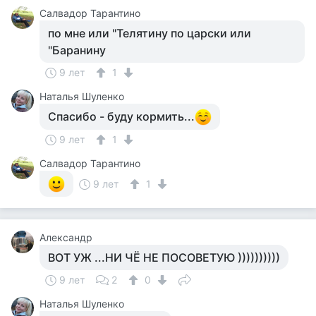
Салвадор Тарантино
по мне или ​"Телятину по царски или ​
"Баранину
9 лет
1
Наталья Шуленко
Спасибо - буду кормить...
9 лет
1
Салвадор Тарантино
9 лет
1
Александр
ВОТ УЖ ...НИ ЧЁ НЕ ПОСОВЕТУЮ ))))))))))
9 лет
2
0
Наталья Шуленко