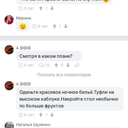
9 лет
1
Марина
9 лет
1
A @@@
Смотря в каком плане?
9 лет
10
0
Показать все комментарии
A @@@
Оденьте красивое ночное бельё.Туфли на
высоком каблуке.Накройте стол необычно
по больше фруктов
9 лет
1
Наталья Шуленко