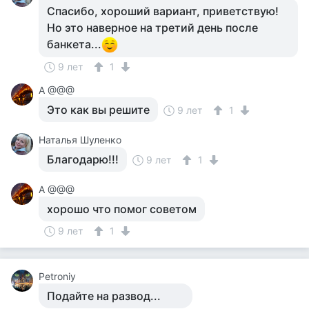
Спасибо, хороший вариант, приветствую!
Но это наверное на третий день после
банкета...
9 лет
1
A @@@
Это как вы решите
9 лет
1
Наталья Шуленко
Благодарю!!!
9 лет
1
A @@@
хорошо что помог советом
9 лет
1
Petroniy
Подайте на развод...