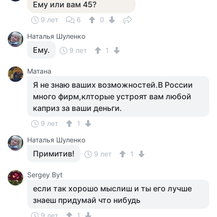
Ему или вам 45?
9 лет
6
0
Наталья Шуленко
Ему.
9 лет
1
Матана
Я не знаю ваших возможностей.В России
много фирм,клторые устроят вам любой
каприз за ваши деньги.
9 лет
1
Наталья Шуленко
Примитив!
9 лет
1
Sergey Byt
если так хорошо мыслиш и ты его лучше
знаеш придумай что нибудь
9 лет
1