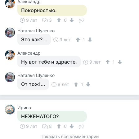
Александр
Покорностью.
9 лет
3
0
Наталья Шуленко
Это как?...
9 лет
1
Александр
Ну вот тебе и здрасте.
9 лет
1
Наталья Шуленко
От тож!...
9 лет
1
Ирина
НЕЖЕНАТОГО?
9 лет
8
0
Показать все комментарии