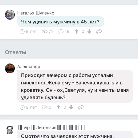
Наталья Шуленко
Чем удивить мужчину в 45 лет?
9 лет
72
19
0
Ответы
Александр
Приходит вечером с работы усталый
гинеколог.Жена ему - Ванечка,кушать и в
кроватку. Он - ох,Светуля, ну и чем ты меня
удивлять будешь?
9 лет
0
0
║▌Vip║▌Лицензия║▌║│║▌║│││
Смотря что за человек этот мужчина,