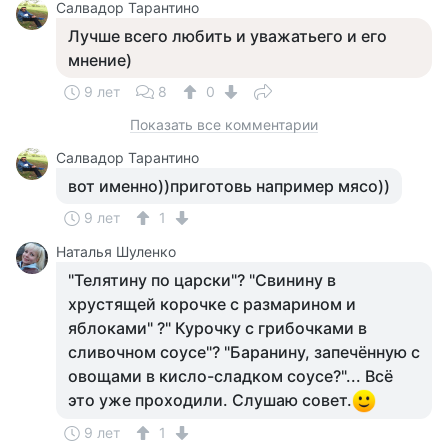
Салвадор Тарантино
Лучше всего любить и уважатьего и его
мнение)
9 лет
8
0
Показать все комментарии
Салвадор Тарантино
вот именно))приготовь например мясо))
9 лет
1
Наталья Шуленко
"Телятину по царски"? "Свинину в
хрустящей корочке с размарином и
яблоками" ?" Курочку с грибочками в
сливочном соусе"? "Баранину, запечённую с
овощами в кисло-сладком соусе?"... Всё
это уже проходили. Слушаю совет.
9 лет
1