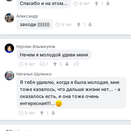
Спасибо и на этом...
9 лет
1
Александр
заходи )))))))
9 лет
1
Нурлан Алымкулов
Нечем я молодой удеви меня
9 лет
1
0
Наталья Шуленко
Я тебя удивлю, когда я была молодая, мне
тоже казалось, что дальше жизни нет... - а
оказалось есть, и она тоже очень
интересная!!!...
9 лет
1