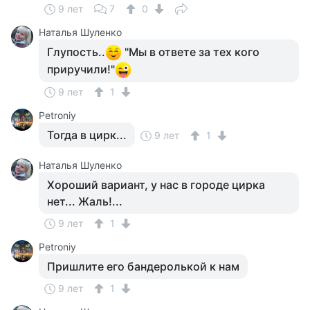
9 лет
7
0
Наталья Шуленко
Глупость..
"Мы в ответе за тех кого
приручили!"
9 лет
1
Petroniy
Тогда в цирк...
9 лет
1
Наталья Шуленко
Хороший вариант, у нас в городе цирка
нет... Жаль!...
9 лет
1
Petroniy
Пришлите его бандеролькой к нам
9 лет
1