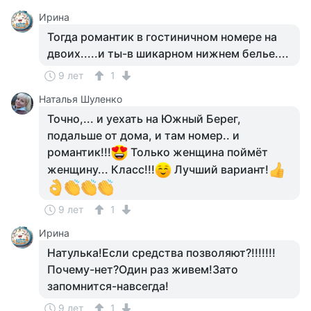
Ирина
Тогда романтик в гостиничном номере на
двоих.....и ты-в шикарном нижнем белье....
9 лет
1
Наталья Шуленко
Точно,... и уехать на Южный Берег,
подальше от дома, и там номер.. и
романтик!!!
Только женщина поймёт
женщину... Класс!!!
Лучший вариант!
9 лет
1
Ирина
Натулька!Если средства позволяют?!!!!!!!
Почему-нет?Один раз живем!Зато
запомнится-навсегда!
9 лет
1