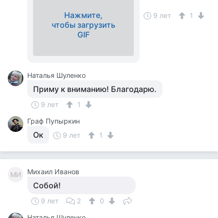
Нажмите,
9 лет
1
чтобы загрузить
GIF
Наталья Шуленко
Приму к вниманию! Благодарю.
9 лет
1
Граф Пупыркин
Ок
9 лет
1
Михаил Иванов
МИ
Собой!
9 лет
2
0
Наталья Шуленко