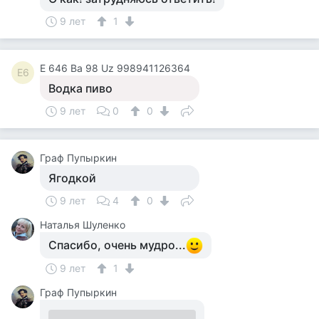
9 лет
1
E 646 Ba 98 Uz 998941126364
E6
Водка пиво
9 лет
0
0
Граф Пупыркин
Ягодкой
9 лет
4
0
Наталья Шуленко
Спасибо, очень мудро...
9 лет
1
Граф Пупыркин