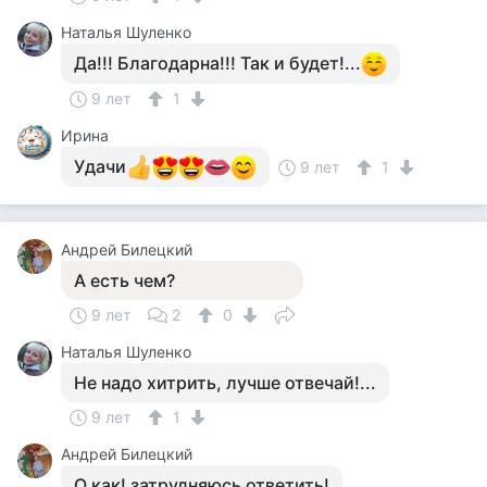
Наталья Шуленко
Да!!! Благодарна!!! Так и будет!...
9 лет
1
Ирина
Удачи
9 лет
1
Андрей Билецкий
А есть чем?
9 лет
2
0
Наталья Шуленко
Не надо хитрить, лучше отвечай!...
9 лет
1
Андрей Билецкий
О как! затрудняюсь ответить!