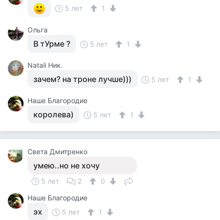
5 лет
1
Ольга
В тУрме ?
5 лет
1
Natali Ник.
зачем? на троне лучше)))
5 лет
1
Наше Благородие
королева)
5 лет
1
Света Дмитренко
умею..но не хочу
5 лет
2
0
Наше Благородие
эх
5 лет
1