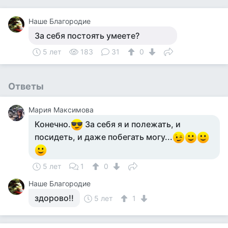
Наше Благородие
За себя постоять умеете?
5 лет
183
31
0
Ответы
Мария Максимова
Конечно.
За себя я и полежать, и
посидеть, и даже побегать могу...
5 лет
1
0
Наше Благородие
здорово!!
5 лет
1