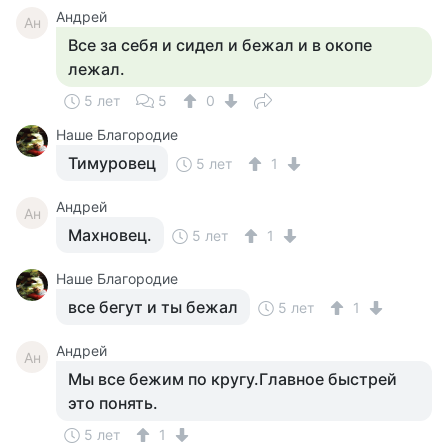
Андрей
Ан
Все за себя и сидел и бежал и в окопе
лежал.
5 лет
5
0
Наше Благородие
Тимуровец
5 лет
1
Андрей
Ан
Махновец.
5 лет
1
Наше Благородие
все бегут и ты бежал
5 лет
1
Андрей
Ан
Мы все бежим по кругу.Главное быстрей
это понять.
5 лет
1