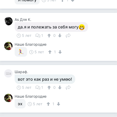
Аs Для К.
да.я и полежать за себя могу
5 лет
1
0
Наше Благородие
5 лет
1
Шараф.
Ша
вот это как раз и не умею!
5 лет
1
0
Наше Благородие
эх
5 лет
1