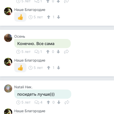
5 лет
1
0
Наше Благородие
5 лет
1
Осень
Конечно. Все сама
5 лет
1
0
Наше Благородие
5 лет
1
Natali Ник.
посидеть лучше)))
5 лет
4
0
Наше Благородие