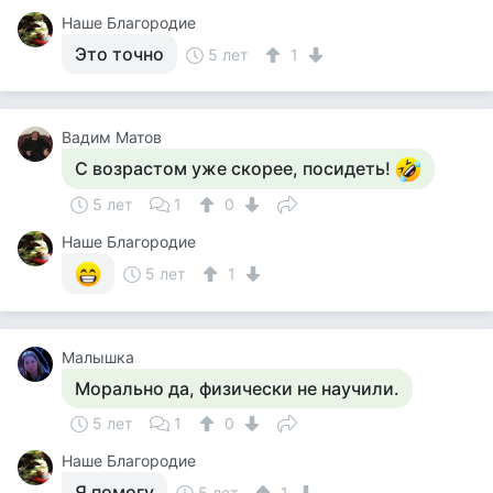
Наше Благородие
Это точно
5 лет
1
Вадим Матов
С возрастом уже скорее, посидеть!
5 лет
1
0
Наше Благородие
5 лет
1
Малышка
Морально да, физически не научили.
5 лет
1
0
Наше Благородие
Я помогу
5 лет
1