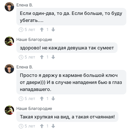
Елена В.
Если один-два, то да. Если больше, то буду
убегать....
5 лет
1
Наше Благородие
здорово! не каждая девушка так сумеет
5 лет
1
Елена В.
Просто я держу в кармане большой ключ
от двери))) И в случае нападения бью в глаз
нападавшего.
5 лет
1
Наше Благородие
Такая хрупкая на вид, а такая отчаянная!
5 лет
1