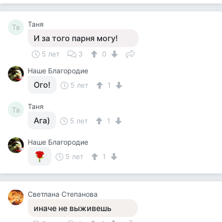
Таня
Та
И за того парня могу!
5 лет
3
0
Наше Благородие
Ого!
5 лет
1
Таня
Та
Ага)
5 лет
1
Наше Благородие
5 лет
1
Светлана Степанова
иначе не выживешь