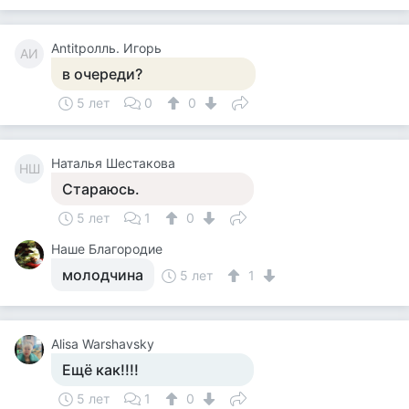
Antitролль. Игорь
AИ
в очереди?
5 лет
0
0
Наталья Шестакова
НШ
Стараюсь.
5 лет
1
0
Наше Благородие
молодчина
5 лет
1
Alisa Warshavsky
Ещё как!!!!
5 лет
1
0