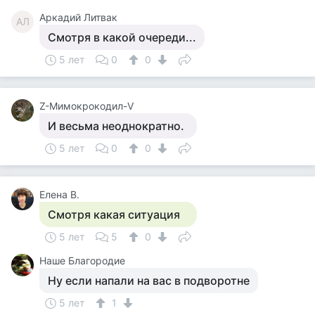
Аркадий Литвак
АЛ
Смотря в какой очереди...
5 лет
0
0
Z-Мимокрокодил-V
И весьма неоднократно.
5 лет
0
0
Елена В.
Смотря какая ситуация
5 лет
5
0
Наше Благородие
Ну если напали на вас в подворотне
5 лет
1