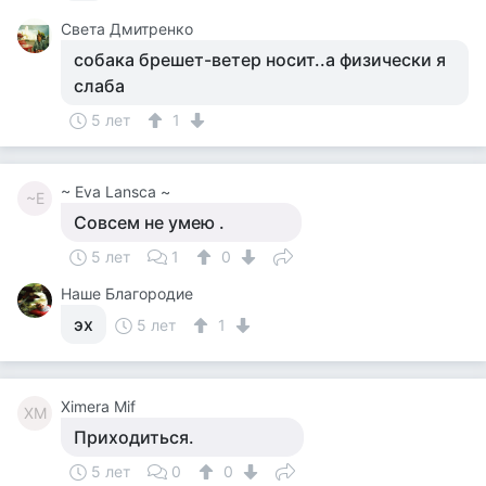
Света Дмитренко
собака брешет-ветер носит..а физически я
слаба
5 лет
1
~ Eva Lansca ~
~E
Совсем не умею .
5 лет
1
0
Наше Благородие
эх
5 лет
1
Ximera Mif
XM
Приходиться.
5 лет
0
0