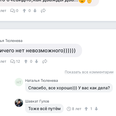
 лет
0
0
ья Тюленева
ичего нет невозможного))))))
 лет
12
0
Показать все комментарии
Наталья Тюленева
НТ
Спасибо, все хорошо))) У вас как дела?
Шавкат Гулов
Тоже всё путём
8 лет
1