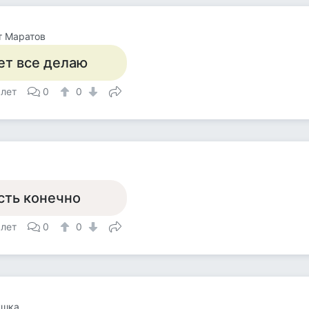
т Маратов
ет все делаю
 лет
0
0
сть конечно
 лет
0
0
ушка