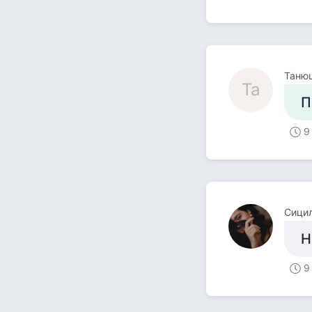
Танюш
Та
П
9
Сици
Н
9