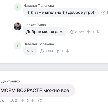
Наталья Тюленева
НТ
))))) замечательно)))) Доброе утро))
Шавкат Гулов
Доброе милая дама
8 лет
1
Наталья Тюленева
НТ
☺☺
8 лет
1
а Дмитренко
 МОЕМ ВОЗРАСТЕ можно все
 лет
0
0