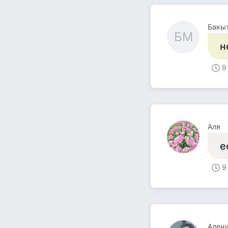
Бакы
БМ
н
9
Аля
е
9
Ален