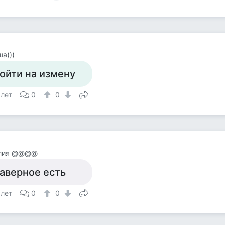
а)))
ойти на измену
 лет
0
0
лия @@@@
аверное есть
 лет
0
0