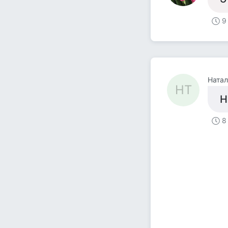
9
Натал
НТ
Н
8