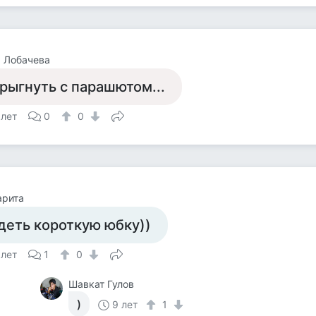
 Лобачева
рыгнуть с парашютом...
 лет
0
0
арита
деть короткую юбку))
 лет
1
0
Шавкат Гулов
)
9 лет
1