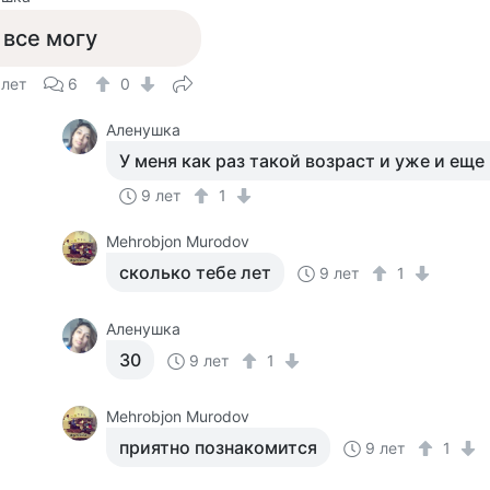
 все могу
 лет
6
0
Аленушка
У меня как раз такой возраст и уже и еще 
9 лет
1
Mehrobjon Murodov
сколько тебе лет
9 лет
1
Аленушка
30
9 лет
1
Mehrobjon Murodov
приятно познакомится
9 лет
1