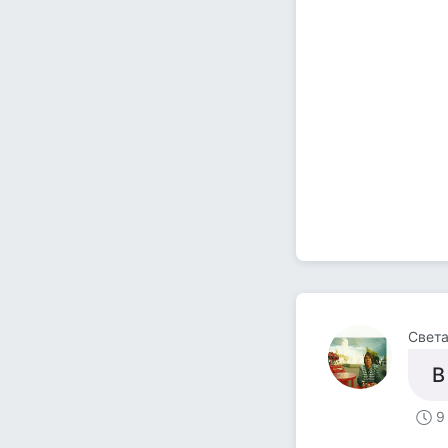
Свет
В
9