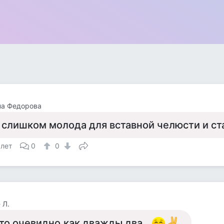
на Федорова
 слишком молода для вставной челюсти и ста
 лет
0
0
 Л.
то очевидно,как дважды два...