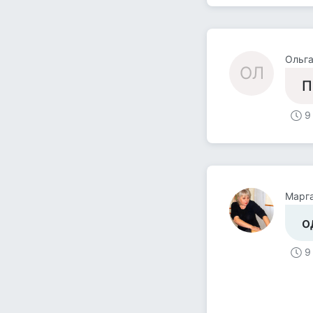
Ольга
ОЛ
П
9
Марг
о
9