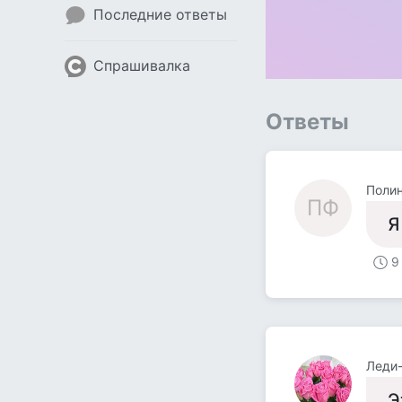
Последние ответы
Спрашивалка
Ответы
Поли
ПФ
Я
9
Леди-
Э