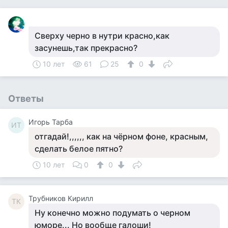
Сверху черно в нутри красно,как
засунешь,так прекрасно?
10 лет
61
25
0
Ответы
Игорь Тарба
ИТ
отгадай!,,,,,, как на чёрном фоне, красным,
сделать белое пятно?
10 лет
0
0
Трубников Кирилл
ТК
Ну конечно можно подумать о черном
юморе... Но вообще галоши!