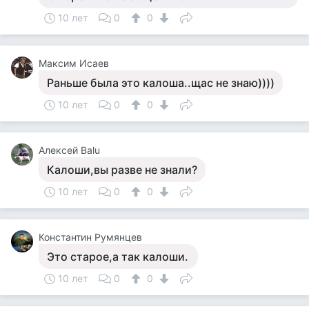
10 лет
0
0
Максим Исаев
Раньше была это калоша..щас не знаю))))
10 лет
0
0
Алексей Balu
Калоши,вы разве не знали?
10 лет
0
0
Константин Румянцев
Это старое,а так калоши.
10 лет
0
0