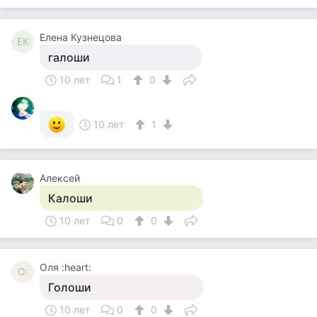
Елена Кузнецова
ЕК
галоши
10 лет
1
0
10 лет
1
Алексей
Калоши
10 лет
0
0
Оля :heart:
О:
Голоши
10 лет
0
0