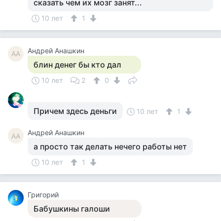
сказать чем их мозг занят...
10 лет
1
Андрей Анашкин
АА
блин денег бы кто дал
10 лет
2
0
Причем здесь деньги
10 лет
1
Андрей Анашкин
АА
а просто так делать нечего работы нет
10 лет
1
Григорий
Бабушкины галоши