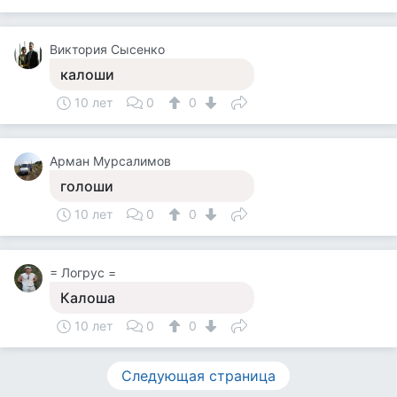
Виктория Сысенко
калоши
10 лет
0
0
Арман Мурсалимов
голоши
10 лет
0
0
= Логрус =
Калоша
10 лет
0
0
Следующая страница