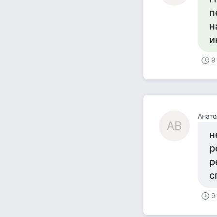
п
н
и
9
Анато
АВ
н
р
р
с
9