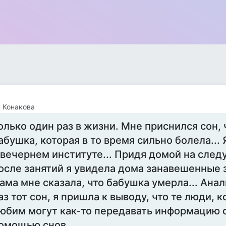
 Конакова
олько один раз в жизни. Мне приснился сон,
абушка, которая в то время сильно болела... 
 вечернем институте... Придя домой на сле
осле занятий я увидела дома занавешенные 
ама мне сказала, что бабушка умерла... Ана
аз тот сон, я пришла к выводу, что те люди, 
юбим могут как-то передавать информацию о
омощью снов...