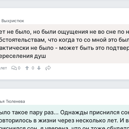
а Выхристюк
ет не было, но были ощущения не во сне по
бстоятельствам, что когда то со мной это был
актически не было - может быть это подтв
ереселения душ
 лет
0
0
ья Тюленева
ыло такое пару раз... Однажды приснился со
овторилось в жизни через несколько лет. И 
риснился сон, я уверена, что он тоже сбудется