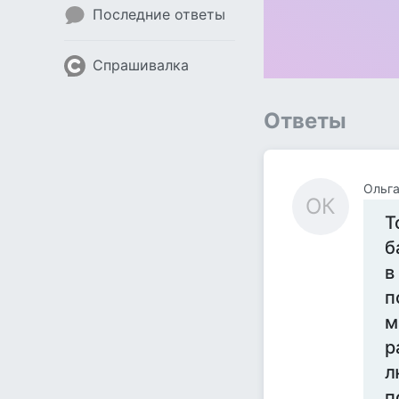
Последние ответы
Спрашивалка
Ответы
Ольга
ОК
Т
б
в
п
м
р
л
п