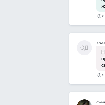
ж
8
Ольга
ОД
Н
п
с
9
Рома