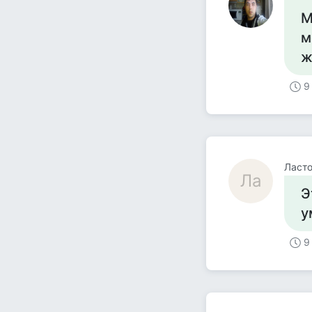
М
м
ж
9
Ласт
Ла
Э
у
9