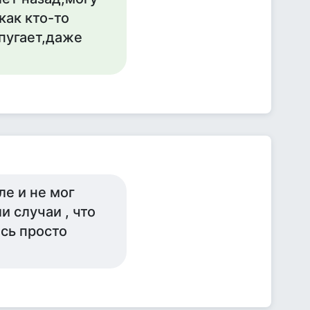
как кто-то
 пугает,даже
ле и не мог
и случаи , что
сь просто