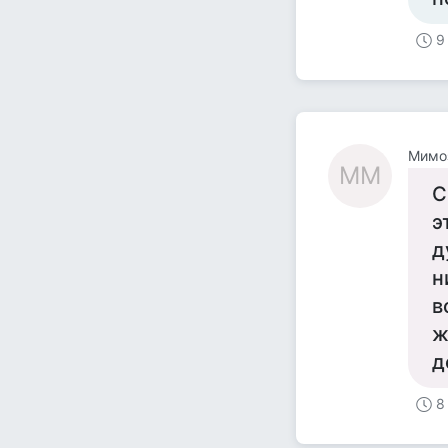
9
Мимо
ММ
С
э
д
н
в
ж
д
8