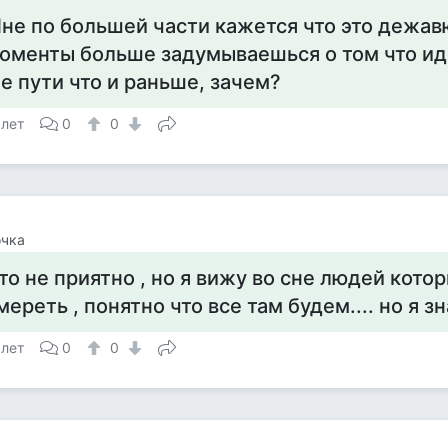
не по большей части кажется что это дежавю
оменты больше задумываешься о том что ид
е пути что и раньше, зачем?
 лет
0
0
очка
то не приятно , но я вижу во сне людей кот
мереть , понятно что все там будем.... но я з
 лет
0
0