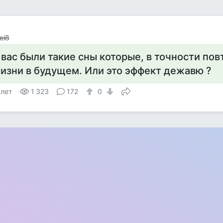
eiß
 вас были такие сны которые, в точности пов
изни в будущем. Или это эффект дежавю ?
 лет
1 323
172
0