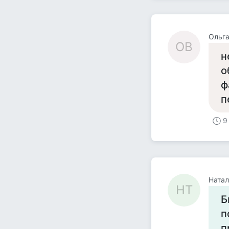
Ольг
ОВ
н
о
ф
п
9
Натал
НТ
Б
п
п