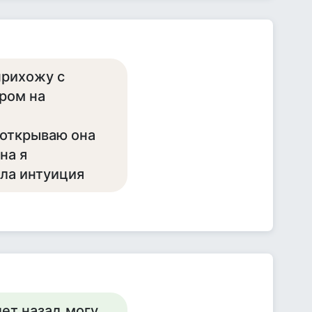
н.прихожу с
тром на
ерь открываю она
сна я
ала интуиция
ет назад,могу