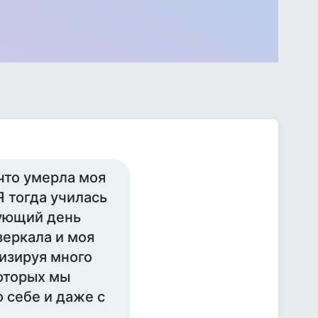
 что умерла моя
Я тогда училась
дующий день
зеркала и моя
лизируя много
которых мы
 себе и даже с