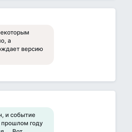
 некоторым
о, а
ерждает версию
н, и событие
в прошлом году
.... Вот