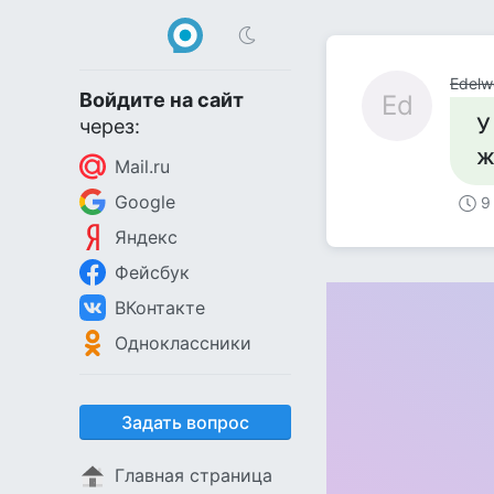
Edelw
Войдите на сайт
Ed
У
через:
ж
Mail.ru
Google
9
Яндекс
Фейсбук
ВКонтакте
Одноклассники
Задать вопрос
Главная страница