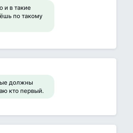
 и в такие
ёшь по такому
орые должны
наю кто первый.