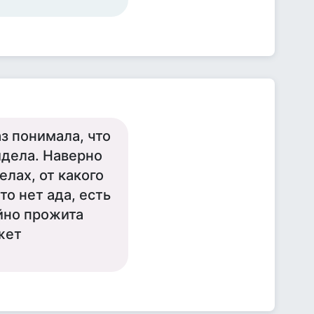
аз понимала, что
идела. Наверно
лах, от какого
то нет ада, есть
ойно прожита
жет