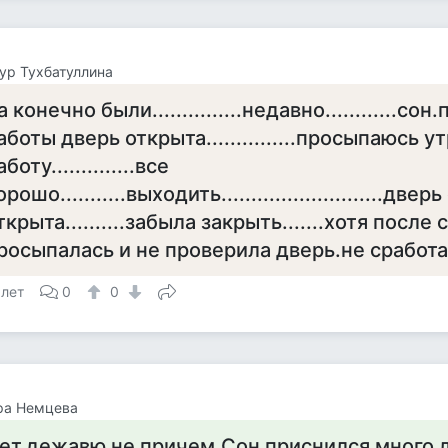
ур Тухбатуллина
а конечно были...............недавно............со
аботы дверь открыта...............просыпаюсь у
аботу..............все
орошо...........выходить...........................дв
ткрыта..........забыла закрыть.......хотя после 
росыпалась и не проверила дверь.не сработ
 лет
0
0
ра Немцева
ет,дежавю не причем.Сон приснился много л