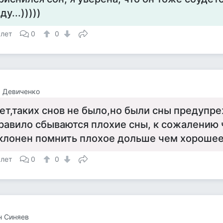
ду...)))))
 лет
0
0
 Девиченко
ет,таких снов не было,но были сны предуп
равило сбываются плохие сны, к сожалению
клонен помнить плохое дольше чем хороше
 лет
0
0
н Синяев