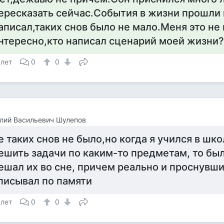
ересказать сейчас.События в жизни прошли 
аписал,таких снов было не мало.Меня это не
нтересно,кто написал сценарий моей жизни?
 лет
0
0
лий Васильевич Шулепов
е таких снов не было,но когда я учился в шко
ешить задачи по каким-то предметам, то был
ешал их во сне, причем реально и проснувши
писывал по памяти
 лет
0
0