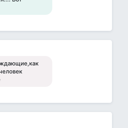
реждающие,как
 человек
е