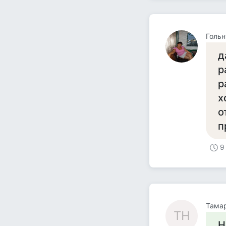
Гольн
д
р
р
х
о
п
9
Тама
ТН
Н