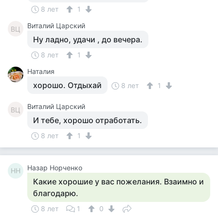
8 лет
1
Виталий Царский
ВЦ
Ну ладно, удачи , до вечера.
8 лет
1
Наталия
хорошо. Отдыхай
8 лет
1
Виталий Царский
ВЦ
И тебе, хорошо отработать.
8 лет
1
Назар Норченко
НН
Какие хорошие у вас пожелания. Взаимно и
благодарю.
8 лет
1
0