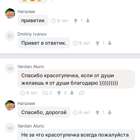
Наталия
приветик
8 лет
1
Dmitriy Ivanov
DI
Привет в ответик.
8 лет
1
Vardan Alunc
VA
Спасибо красотулечка, если от души
желаешь я от души благодарю ))))))))))
8 лет
2
0
Наталия
Спасибо, дорогой
8 лет
1
Vardan Alunc
VA
Не за что красотулечка всегда пожалуйста