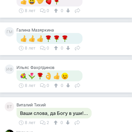
8 лет
0
0
Галина Мазяркина
ГМ
8 лет
0
0
Ильяс Фахртдинов
ИФ
8 лет
0
0
Виталий Тихий
ВТ
Ваши слова, да Богу в уши!...
8 лет
2
0