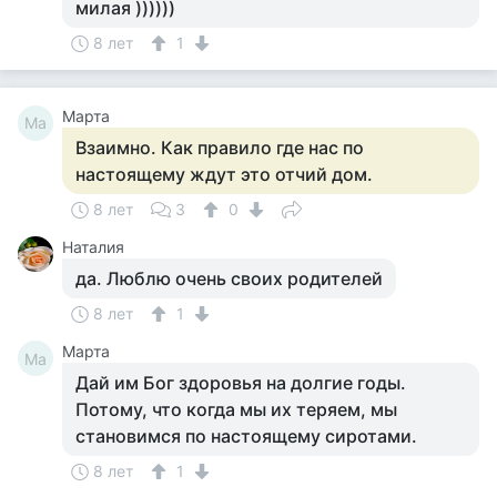
милая ))))))
8 лет
1
Марта
Ма
Взаимно. Как правило где нас по
настоящему ждут это отчий дом.
8 лет
3
0
Наталия
да. Люблю очень своих родителей
8 лет
1
Марта
Ма
Дай им Бог здоровья на долгие годы.
Потому, что когда мы их теряем, мы
становимся по настоящему сиротами.
8 лет
1