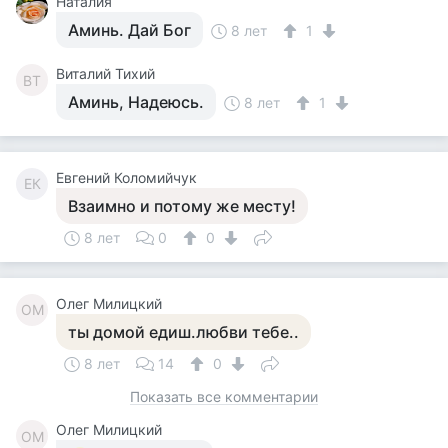
Наталия
Аминь. Дай Бог
8 лет
1
Виталий Тихий
ВТ
Аминь, Надеюсь.
8 лет
1
Евгений Коломийчук
ЕК
Взаимно и потому же месту!
8 лет
0
0
Олег Милицкий
ОМ
ты домой едиш.любви тебе..
8 лет
14
0
Показать все комментарии
Олег Милицкий
ОМ