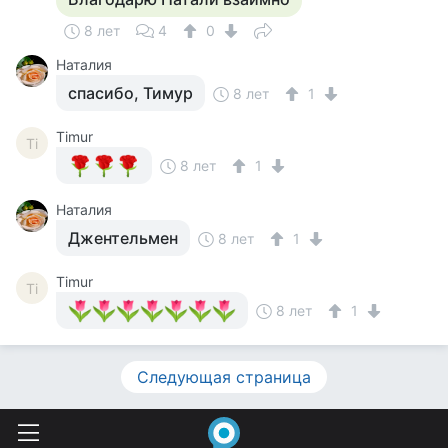
8 лет
4
0
Наталия
спасибо, Тимур
8 лет
1
Timur
Ti
8 лет
1
Наталия
Джентельмен
8 лет
1
Timur
Ti
8 лет
1
Следующая страница