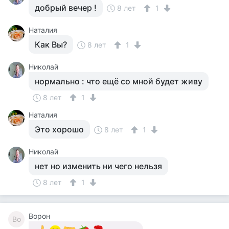
добрый вечер !
8 лет
1
Наталия
Как Вы?
8 лет
1
Николай
нормально : что ещё со мной будет живу
8 лет
1
Наталия
Это хорошо
8 лет
1
Николай
нет но изменить ни чего нельзя
8 лет
1
Ворон
Во