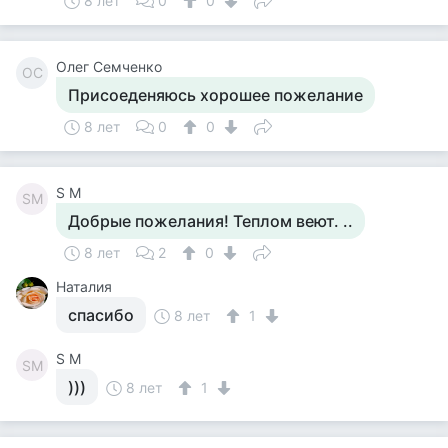
8 лет
0
0
Олег Семченко
ОС
Присоеденяюсь хорошее пожелание
8 лет
0
0
S M
SM
Добрые пожелания! Теплом веют. ..
8 лет
2
0
Наталия
спасибо
8 лет
1
S M
SM
)))
8 лет
1