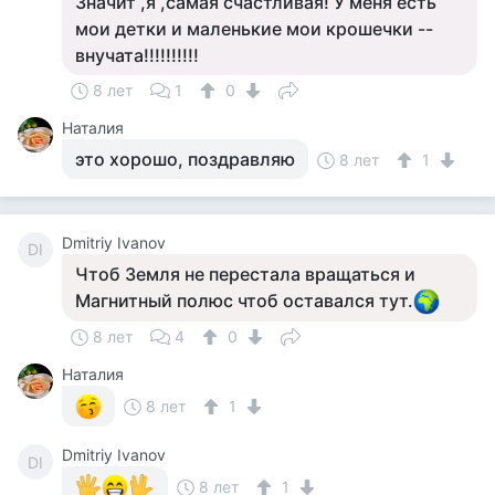
Значит ,я ,самая счастливая! У меня есть
мои детки и маленькие мои крошечки --
внучата!!!!!!!!!!
8 лет
1
0
Наталия
это хорошо, поздравляю
8 лет
1
Dmitriy Ivanov
DI
Чтоб Земля не перестала вращаться и
Магнитный полюс чтоб оставался тут.
8 лет
4
0
Наталия
8 лет
1
Dmitriy Ivanov
DI
8 лет
1