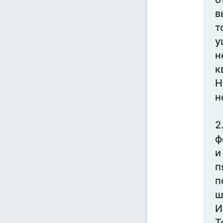
в
т
у
н
к
Н
н
2
ф
и
п
п
ш
И
Т