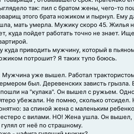
ыглядело так: пил с братом жены, чего-то по
оварищ этого брата ножиком и пырнул. Ему да
шла, мать умерла. Мужику скоро 45. Жилья н
ет, куда пойдет работать точно не знает. Ищ
вартирой.
у куда приводить мужчину, который в пьяно
ожиком потрошит? Я таких тупо боюсь.
. Мужчина уже вышел. Работал трактористом.
ермером был. Деревенских зависть грызла. 
 пошли на "кулака". Он вышел с ружьем. Одн
ятеро убежали. Не помню, сколько отсидел. 
онятно: за спиной жена с маленьким ребенк
естеро с вилами. НО! Жена ушла. Он вышел,
 гулял от неё по страшному.
оже - нафига гулящий мужик?