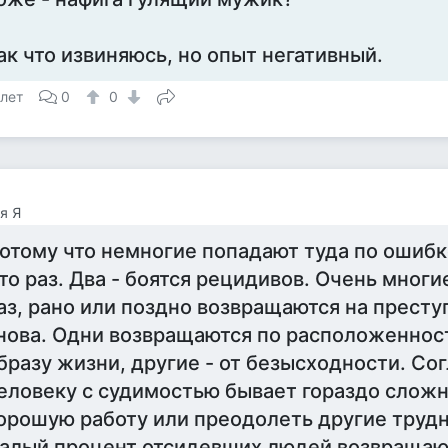
ак что извиняюсь, но опыт негативный.
 лет
0
0
я Я
отому что немногие попадают туда по ошибк
то раз. Два - боятся рецидивов. Очень многи
аз, рано или поздно возвращаются на престу
нова. Одни возвращаются по расположенност
бразу жизни, другие - от безысходности. Сог
еловеку с судимостью бывает гораздо сложн
орошую работу или преодолеть другие трудн
алый процент отсидевших людей возвращаю