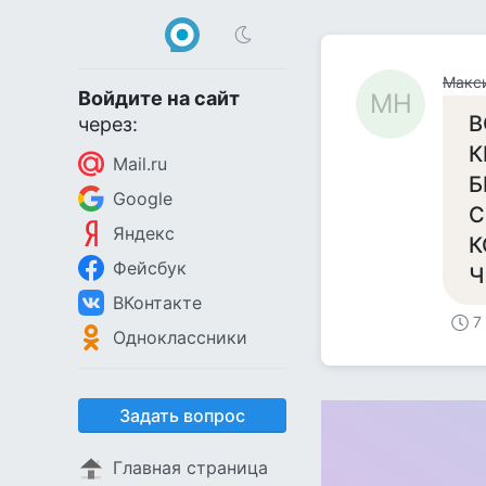
Макс
Войдите на сайт
МН
В
через:
К
Mail.ru
Б
Google
С
Яндекс
К
Фейсбук
Ч
ВКонтакте
7
Одноклассники
Задать вопрос
Главная страница