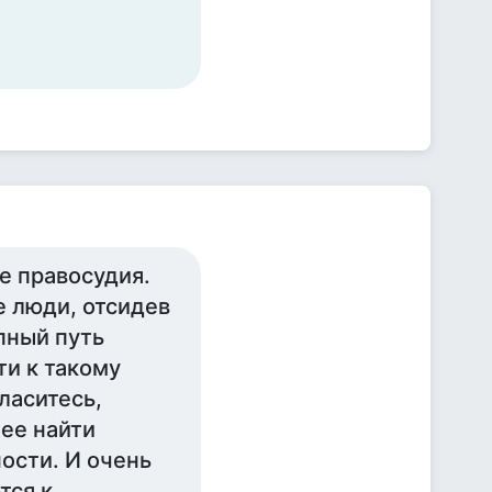
е правосудия.
е люди, отсидев
пный путь
и к такому
ласитесь,
ее найти
ости. И очень
тся к