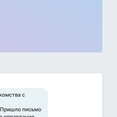
комства с
. Пришло письмо
го оправдание