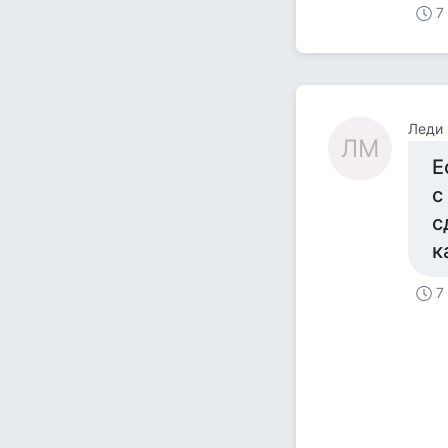
7
Леди
ЛМ
Е
с
с
к
7