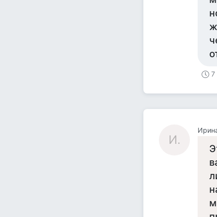
н
ж
ч
о
7
Ирина
И.
Э
в
л
н
м
п