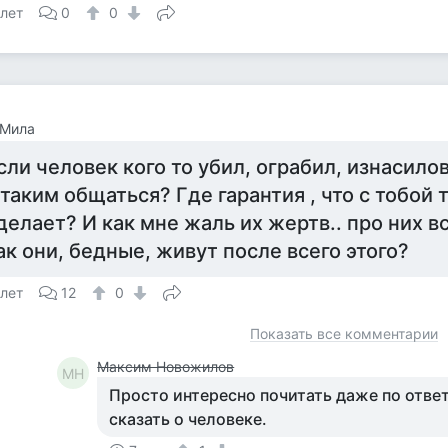
 лет
0
0
 Мила
сли человек кого то убил, ограбил, изнасилов
 таким общаться? Где гарантия , что с тобой 
делает? И как мне жаль их жертв.. про них в
ак они, бедные, живут после всего этого?
 лет
12
0
Показать все комментарии
Максим Новожилов
МН
Просто интересно почитать даже по отве
сказать о человеке.