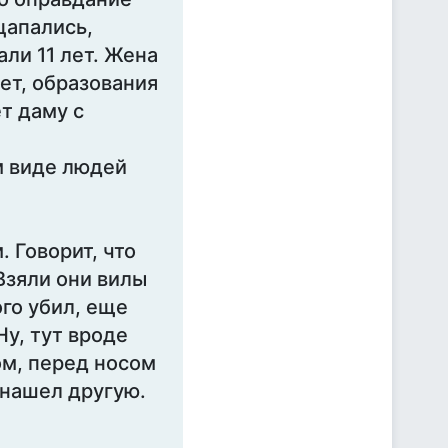
цапались,
ли 11 лет. Жена
ет, образования
ет даму с
м виде людей
 Говорит, что
Взяли они вилы
ого убил, еще
Ну, тут вроде
ом, перед носом
 нашел другую.