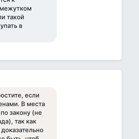
ромежутком
ли такой
упать в
ростите, если
енами. В места
по закону (не
да), так как
 доказательно
о быть, чтоб