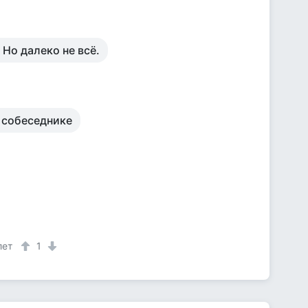
 Но далеко не всё.
 собеседнике
лет
1