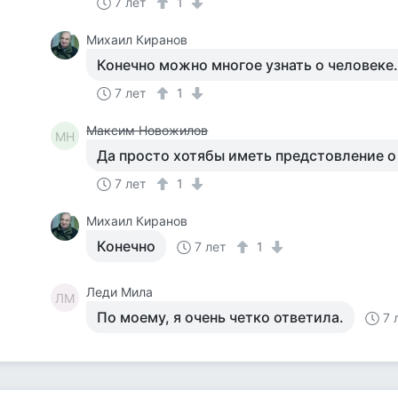
7 лет
1
Михаил Киранов
Конечно можно многое узнать о человеке.
7 лет
1
Максим Новожилов
МН
Да просто хотябы иметь предстовление о
7 лет
1
Михаил Киранов
Конечно
7 лет
1
Леди Мила
ЛМ
По моему, я очень четко ответила.
7 