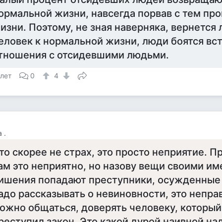
ормальной жизни, навсегда порвав с тем п
изни. Поэтому, не зная наверняка, вернется 
еловек к нормальной жизни, люди боятся вст
тношения с отсидевшими людьми.
 лет
0
4
 .
то скорее не страх, это просто неприятие. П
ам это неприятно, но назову вещи своими им
ишения попадают преступники, осужденные 
адо рассказывать о невиновности, это неправ
ожно общаться, доверять человеку, который
реступил закон. Это какой дурой наивной над