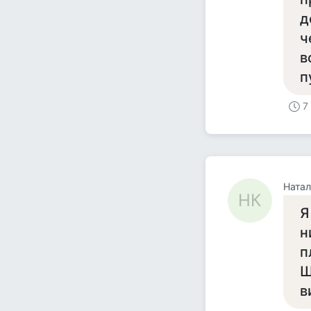
д
ч
в
п
7
Натал
НК
Я
н
п
Ш
в