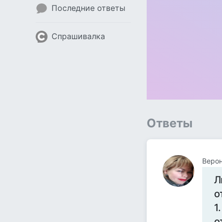
Последние ответы
Спрашивалка
Ответы
Верон
Л
о
1
о