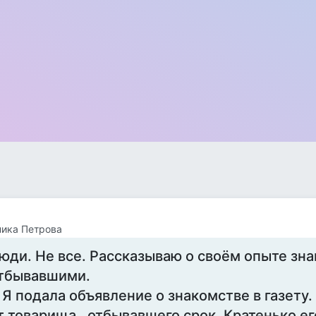
ика Петрова
юди. Не все. Рассказываю о своём опыте зна
тбывавшими.
. Я подала объявление о знакомстве в газету
т товарища , отбывавшего срок. Кратенько е