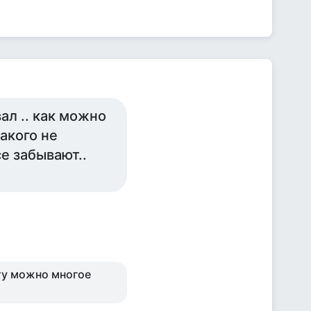
ал .. как можно
такого не
се забывают..
ту можно многое