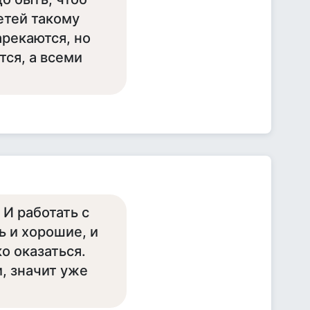
етей такому
арекаются, но
тся, а всеми
 И работать с
ь и хорошие, и
о оказаться.
и, значит уже