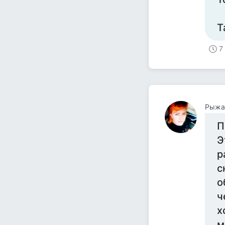
Т
7
Рыжа
П
Э
р
с
о
ч
х
м