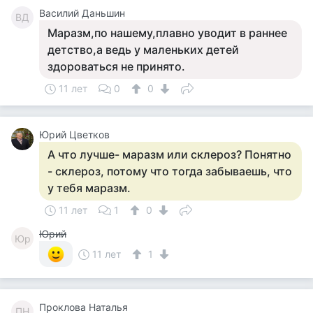
Василий Даньшин
ВД
Маразм,по нашему,плавно уводит в раннее
детство,а ведь у маленьких детей
здороваться не принято.
11 лет
0
0
Юрий Цветков
А что лучше- маразм или склероз? Понятно
- склероз, потому что тогда забываешь, что
у тебя маразм.
11 лет
1
0
Юрий
Юр
11 лет
1
Проклова Наталья
ПН