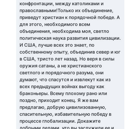
конфронтации, между католиками и
православными!Только их объединение,
приведут христиан к порядочной победе. А
для этого, необходимого всем
объединения, необходима моя, светло
политическая наука развития цивилизации.
И США, лучше всех это знает, по
собственному опыту, объединив север и юг
в США, тристо лет назад. Но веря в силы
оружия сатаны, а не христианского
светлого и порядочного разума, они
думают, что спасутся и извлекут как из
всех предыдущих войнах выгоду как
браконьеры. Всему плохому рано или
поздно, приходит конец. Я же вам
предлагаю, добрую цивилизованную,
спасительную, избавительную победу в
процессе глобализации. Докажите
добрыми делами, что вы заслужили ее и