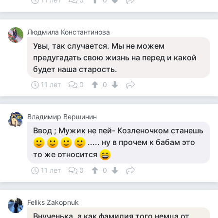
Людмила Константинова
Увы, так случается. Мы не можем
предугадать свою жизнь на перед и какой
будет наша старость.
11 лет
0
0
Владимир Вершинин
Ввод ; Мужик не пей- Козленочком станешь
..... ну в прочем к бабам это
то же относится
11 лет
0
0
Feliks Zakopnuk
Внученька, а как фамилия того немца от