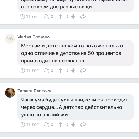
это совсем две разные вещи
11 лет
0
0
Vladas Gonarew
VG
Моразм и детство чем то похоже только
одно отличие в детстве на 50 процентов
происходит не осознанно.
11 лет
0
0
Tamara Penzova
Язык ума будет услышан,если он проходит
через сердце...А детство действительно
ушло по английски..
11 лет
0
0