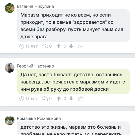
Евгения Никулина
Маразм приходит не ко всем, но если
приходит, то в семье "здоровается" со
всеми без разбору, пусть минует чаша сия
даже врага.
11 лет
0
0
Георгий Настенко
Да нет, часто бывает: детство, оставшись
навсегда, встречается с маразмом и идет с
ним рука об руку до гробовой доски
11 лет
0
0
Ромашка Ромашкова
детство это жизнь, маразм это болезнь и
проблема, не надо путать их и пересекать,