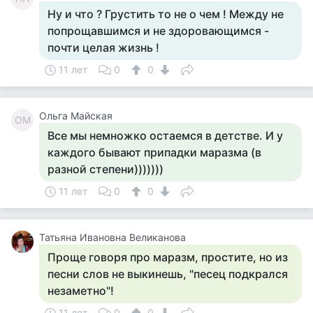
Ну и что ? Грустить то не о чем ! Между не
попрощавшимся и не здоровающимся -
почти целая жизнь !
11 лет
0
0
Ольга Майская
ОМ
Все мы немножко остаемся в детстве. И у
каждого бывают припадки маразма (в
разной степени)))))))
11 лет
0
0
Татьяна Ивановна Великанова
Проще говоря про маразм, простите, но из
песни слов не выкинешь, "песец подкрался
незаметно"!
11 лет
0
0