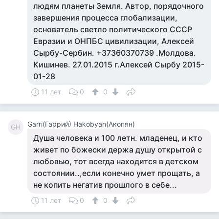
людям планеты Земля. Автор, порядочного
завершения процесса глобализации,
основатель светло политического СССР
Евразии и ОНПБС цивилизации, Алексей
Сырбу-Сербин. +37360370739 .Молдова.
Кишинев. 27.01.2015 г.Алексей Сырбу 2015-
01-28
11 лет
0
0
Garri(Гаррий) Hakobyan(Акопян)
GH
Душа человека и 100 летн. младенец, и кто
живет по божески держа душу открытой с
любовью, тот всегда находится в детском
состоянии..,если конечно умет прощать, а
не копить негатив прошлого в себе...
11 лет
0
0