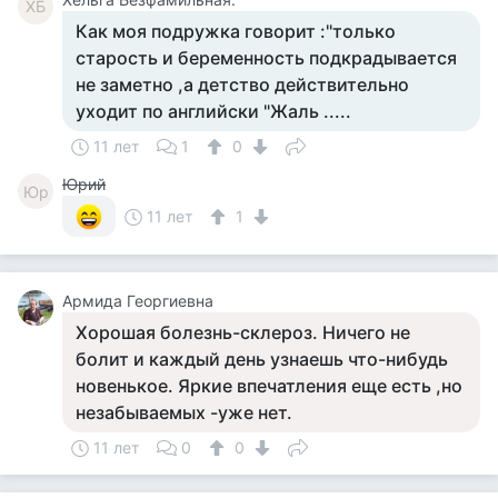
ХБ
Как моя подружка говорит :"только
старость и беременность подкрадывается
не заметно ,а детство действительно
уходит по английски "Жаль .....
11 лет
1
0
Юрий
Юр
11 лет
1
Армида Георгиевна
Хорошая болезнь-склероз. Ничего не
болит и каждый день узнаешь что-нибудь
новенькое. Яркие впечатления еще есть ,но
незабываемых -уже нет.
11 лет
0
0