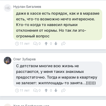
Нурлан Бигалиев
НБ
даже в хаосе есть порядок, как и в маразме
есть, что-то возможно нечто интересное.
Кто-то когда то навесил ярлыки
отклонения от нормы. Но так ли это-
огромный вопрос
11 лет
0
0
Олег Зубарев
С детством многие всю жизнь не
расстаются, у меня таких знакомых
предостаточно. Тогда и маразм в квартиру
не залезет: жилплощадь-то занята...)))))))
11 лет
0
0
Хельга Безфамильная.