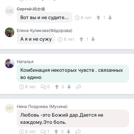
Сергей 武士道
С武
Вот вы и не судите...
8 лет
1
Елена Куликова(Фёдорова)
А я и не сужу
8 лет
1
Наталья
Комбинация некоторых чувств . связанных
во едино
8 лет
0
0
Нина Позднева (Мухина)
НП
Любовь -это Божий дар.Дается не
каждому.Это боль.
8 лет
1
0