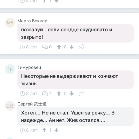
8 лет
1
Mарго Беккер
MБ
пожалуй...если сердце скудновато и
зазрыто!
8 лет
0
0
Тимуровец
Ти
Некоторые не выдерживают и кончают
жизнь.
8 лет
4
0
Сергей 武士道
С武
Хотел... Но не стал. Ушел за речку... В
надежде... Ан нет. Жив остался....
8 лет
1