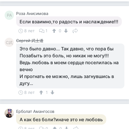
Роза Анисимова
РА
Если взаимно,то радость и наслаждение!!!
8 лет
1
0
Сергей 武士道
С武
Это было давно… Так давно, что пора бы
Позабыть это боль, но никак не могу!!!
Ведь любовь в моем сердце поселилась на
вечно
И прогнать ее можно, лишь загнувшись в
дугу…
8 лет
1
Ерболат Амангосов
А как без боли?иначе это не любовь
8 лет
0
0