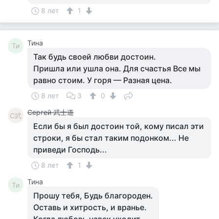
8 лет
1
Тина
Ти
Так будь своей любви достоин.
Пришла или ушла она. Для счастья Все мы
равно стоим. У горя — Разная цена.
8 лет
3
0
Сергей 武士道
С武
Если бы я был достоин той, кому писал эти
строки, я бы стал таким подонком... Не
приведи Господь...
8 лет
1
Тина
Ти
Прошу тебя, Будь благороден.
Оставь и хитрость, и вранье.