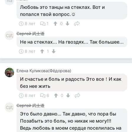
Na
Любовь это танцы на стеклах. Вот и
попался твой вопрос.☺
8 лет
1
0
Сергей 武士道
С武
Не на стеклах... На гвоздях... Так большее...
8 лет
1
Елена Куликова(Фёдорова)
И счастье и боль и радость Это все！И как
без нее жить
8 лет
6
0
Сергей 武士道
С武
Это было давно… Так давно, что пора бы
Позабыть это боль, но никак не могу!!!
Ведь любовь в моем сердце поселилась на