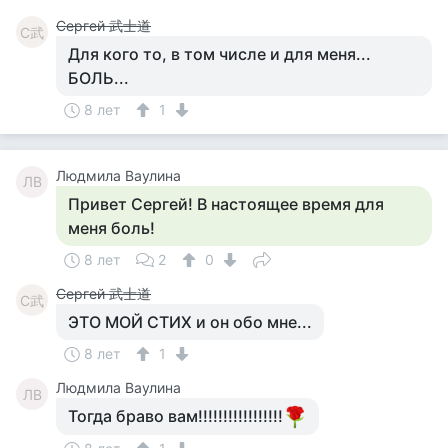
Сергей 武士道
С武
Для кого то, в том числе и для меня...
БОЛЬ...
8 лет
1
Людмила Ваулина
ЛВ
Привет Сергей! В настоящее время для
меня боль!
8 лет
2
0
Сергей 武士道
С武
ЭТО МОЙ СТИХ и он обо мне...
8 лет
1
Людмила Ваулина
ЛВ
Тогда браво вам!!!!!!!!!!!!!!!!!