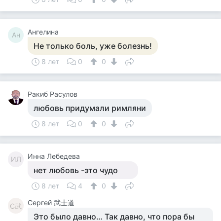
Ангелина
Ан
Не только боль, уже болезнь!
8 лет
0
0
Ракиб Расулов
любовь придумали римляни
8 лет
0
0
Инна Лебедева
ИЛ
нет любовь -это чудо
8 лет
4
0
Сергей 武士道
С武
Это было давно… Так давно, что пора бы