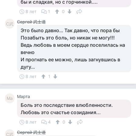
бы и сладкая, но с горчинкой....
8 лет
1
0
Сергей 武士道
С武
Это было давно… Так давно, что пора бы
Позабыть это боль, но никак не могу!!!
Ведь любовь в моем сердце поселилась на
вечно
И прогнать ее можно, лишь загнувшись в
дугу…
8 лет
1
Марта
Ма
Боль это последствие влюбленности.
Любовь это счастье созидания...
8 лет
4
0
Сергей 武士道
С武