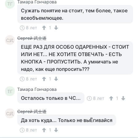
Тамара Гончарова
ТГ
Сужать понятие на стоит, тем более, такое
всеобъемлющее.
8 лет
1
Сергей 武士道
С武
ЕЩЕ РАЗ ДЛЯ ОСОБО ОДАРЕННЫХ - СТОИТ
ИЛИ НЕТ... НЕ ХОТИТЕ ОТВЕЧАТЬ - ЕСТЬ
КНОПКА - ПРОПУСТИТЬ. А умничать не
надо, как еще попросить???
8 лет
1
Тамара Гончарова
ТГ
Осталось только в ЧС...
8 лет
1
Сергей 武士道
С武
Да хоть куда... Только не выЁгивайся
8 лет
1