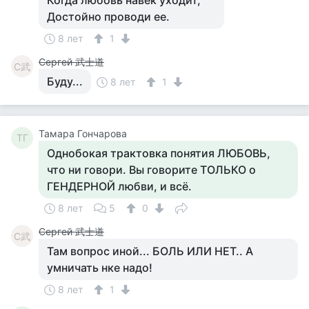
Когда любовь навек уходит,
Достойно проводи ее.
8 лет
1
Сергей 武士道
С武
Буду...
8 лет
1
Тамара Гончарова
ТГ
Однобокая трактовка понятия ЛЮБОВЬ,
что ни говори. Вы говорите ТОЛЬКО о
ГЕНДЕРНОЙ любви, и всё.
8 лет
5
0
Сергей 武士道
С武
Там вопрос иной... БОЛЬ ИЛИ НЕТ.. А
умничать нке надо!
8 лет
1