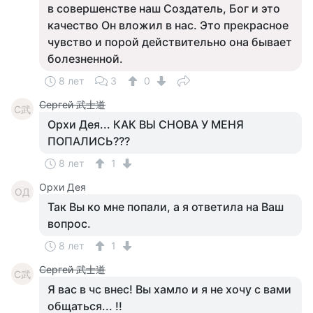
в совершенстве наш Создатель, Бог и это
качество Он вложил в нас. Это прекрасное
чувство и порой действительно она бывает
болезненной.
8 лет
3
0
Сергей 武士道
С武
Орхи Дея... КАК ВЫ СНОВА У МЕНЯ
ПОПАЛИСЬ???
8 лет
1
Орхи Дея
ОД
Так Вы ко мне попали, а я ответила на Ваш
вопрос.
8 лет
1
Сергей 武士道
С武
Я вас в чс внес! Вы хамло и я не хочу с вами
общаться... !!