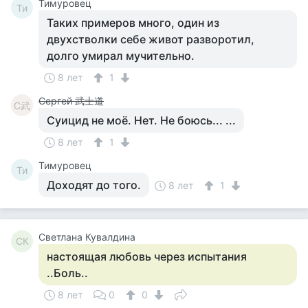
Тимуровец
Ти
Таких примеров много, один из
двухстволки себе живот разворотил,
долго умирал мучительно.
8 лет
1
Сергей 武士道
С武
Суицид не моё. Нет. Не боюсь... ...
8 лет
1
Тимуровец
Ти
Доходят до того.
8 лет
1
Светлана Кувалдина
СК
настоящая любовь через испытания
..Боль..
8 лет
0
0