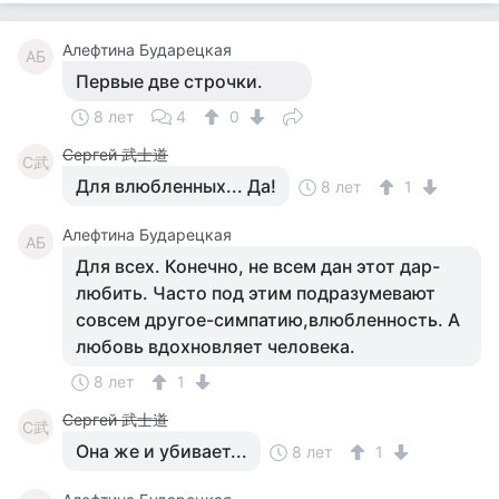
Алефтина Бударецкая
АБ
Первые две строчки.
8 лет
4
0
Сергей 武士道
С武
Для влюбленных... Да!
8 лет
1
Алефтина Бударецкая
АБ
Для всех. Конечно, не всем дан этот дар-
любить. Часто под этим подразумевают
совсем другое-симпатию,влюбленность. А
любовь вдохновляет человека.
8 лет
1
Сергей 武士道
С武
Она же и убивает...
8 лет
1