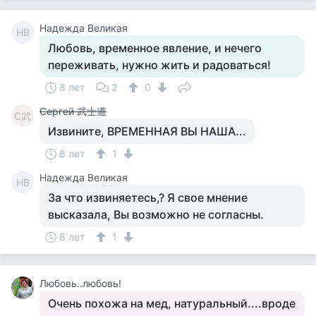
Надежда Великая
НВ
Любовь, временное явление, и нечего
переживать, нужно жить и радоваться!
8 лет
2
0
Сергей 武士道
С武
Извините, ВРЕМЕННАЯ ВЫ НАША...
8 лет
1
Надежда Великая
НВ
За что извиняетесь,? Я свое мнение
высказала, Вы возможно не согласны.
8 лет
1
Любовь..любовь!
Очень похожа на мед, натуральный....вроде