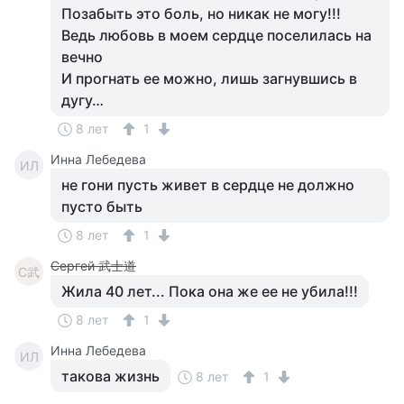
Позабыть это боль, но никак не могу!!!
Ведь любовь в моем сердце поселилась на
вечно
И прогнать ее можно, лишь загнувшись в
дугу…
8 лет
1
Инна Лебедева
ИЛ
не гони пусть живет в сердце не должно
пусто быть
8 лет
1
Сергей 武士道
С武
Жила 40 лет... Пока она же ее не убила!!!
8 лет
1
Инна Лебедева
ИЛ
такова жизнь
8 лет
1