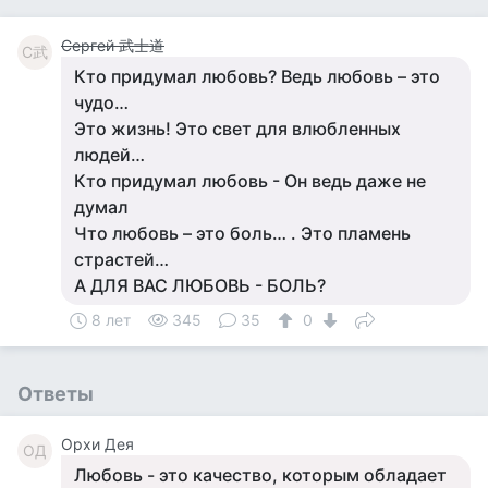
Сергей 武士道
С武
Кто придумал любовь? Ведь любовь – это
чудо…
Это жизнь! Это свет для влюбленных
людей…
Кто придумал любовь - Он ведь даже не
думал
Что любовь – это боль… . Это пламень
страстей…
А ДЛЯ ВАС ЛЮБОВЬ - БОЛЬ?
8 лет
345
35
0
Ответы
Орхи Дея
ОД
Любовь - это качество, которым обладает