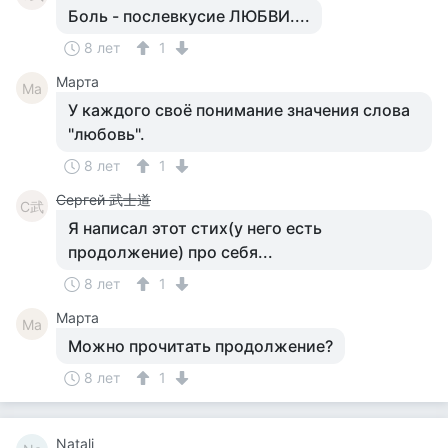
Боль - послевкусие ЛЮБВИ....
8 лет
1
Марта
Ма
У каждого своё понимание значения слова
"любовь".
8 лет
1
Сергей 武士道
С武
Я написал этот стих(у него есть
продолжение) про себя...
8 лет
1
Марта
Ма
Можно прочитать продолжение?
8 лет
1
Natali