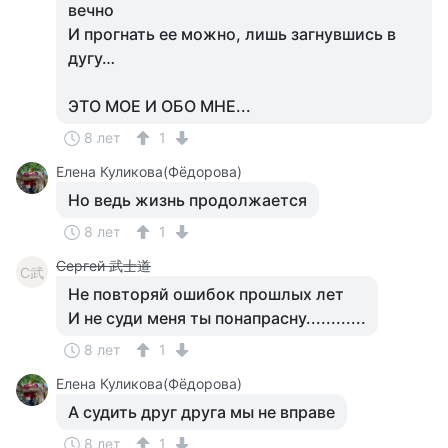
вечно
И прогнать ее можно, лишь загнувшись в
дугу…
ЭТО МОЕ И ОБО МНЕ...
8 лет
1
Елена Куликова(Фёдорова)
Но ведь жизнь продолжается
8 лет
1
Сергей 武士道
С武
Не повторяй ошибок прошлых лет
И не суди меня ты понапрасну............
8 лет
1
Елена Куликова(Фёдорова)
А судить друг друга мы не вправе
8 лет
1