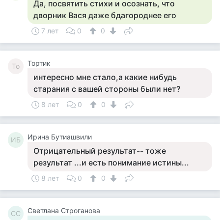
Да, посвятить стихи и осознать, что
дворник Вася даже бдагороднее его
7 лет
0
0
Тортик
То
интересно мне стало,а какие нибудь
старания с вашей стороны были нет?
8 лет
0
0
Ирина Бутиашвили
ИБ
Отрицательный результат-- тоже
результат ...и есть понимание истины...
8 лет
0
0
Светлана Строганова
СС