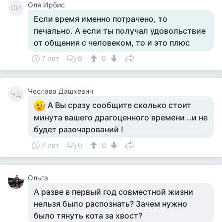
Оля Ирбис
ОИ
Если время именно потрачено, то
печально. А если ты получал удовольствие
от общения с человеком, то и это плюс
7 лет
0
0
Чеслава Дашкевич
ЧД
А Вы сразу сообщите сколько стоит
минута вашего драгоценного времени ..и не
будет разочарований !
7 лет
0
0
Ольга
А разве в первый год совместной жизни
нельзя было распознать? Зачем нужно
было тянуть кота за хвост?