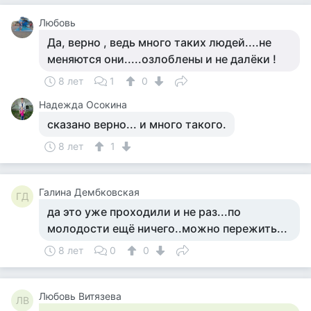
Любовь
Да, верно , ведь много таких людей....не
меняются они.....озлоблены и не далёки !
8 лет
1
0
Надежда Осокина
сказано верно... и много такого.
8 лет
1
Галина Дембковская
ГД
да это уже проходили и не раз...по
молодости ещё ничего..можно пережить...
8 лет
0
0
Любовь Витязева
ЛВ