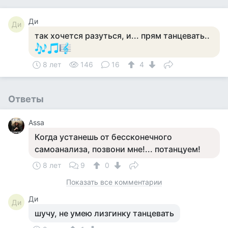
Ди
Ди
так хочется разуться, и... прям танцевать..
8 лет
146
16
4
Ответы
Assa
Когда устанешь от бессконечного
самоанализа, позвони мне!... потанцуем!
8 лет
9
0
Показать все комментарии
Ди
Ди
шучу, не умею лизгинку танцевать