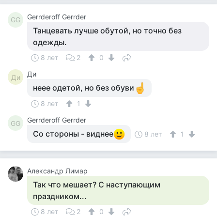
Gerrderoff Gerrder
GG
Танцевать лучше обутой, но точно без
одежды.
8 лет
2
0
Ди
Ди
неее одетой, но без обуви
8 лет
1
Gerrderoff Gerrder
GG
Со стороны - виднее
8 лет
1
Александр Лимар
Так что мешает? С наступающим
праздником...
8 лет
2
0