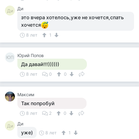
Ди
Ди
это вчера хотелось,уже не хочется,спать
хочется
8 лет
1
Юрий Попов
ЮП
Да давай!!!))))))
8 лет
0
0
Максим
Так попробуй
8 лет
2
0
Ди
Ди
уже)
8 лет
1