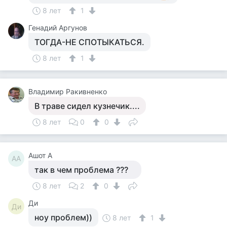
8 лет
1
Генадий Аргунов
ТОГДА-НЕ СПОТЫКАТЬСЯ.
8 лет
1
Владимир Ракивненко
В траве сидел кузнечик....
8 лет
0
0
Ашот А
АА
так в чем проблема ???
8 лет
2
0
Ди
Ди
ноу проблем))
8 лет
1