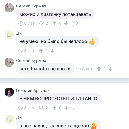
Сергей Курмаз
можно и лизгинку потанцевать
8 лет
2
0
Ди
Ди
не умею, но было бы неплохо
8 лет
1
Сергей Курмаз
чего былобы не плохо
8 лет
1
Генадий Аргунов
В ЧЕМ ВОПРОС-СТЕП ИЛИ ТАНГО.
8 лет
2
0
Ди
Ди
а все равно, главное танцевать