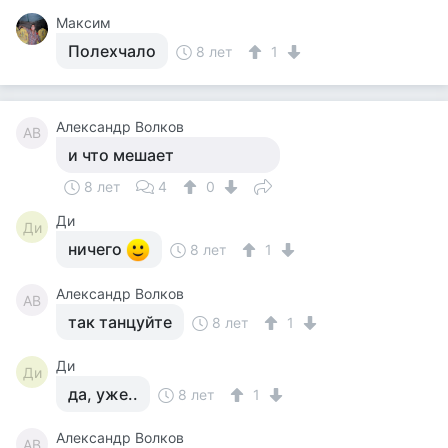
Максим
Полехчало
8 лет
1
Александр Волков
АВ
и что мешает
8 лет
4
0
Ди
Ди
ничего
8 лет
1
Александр Волков
АВ
так танцуйте
8 лет
1
Ди
Ди
да, уже..
8 лет
1
Александр Волков
АВ