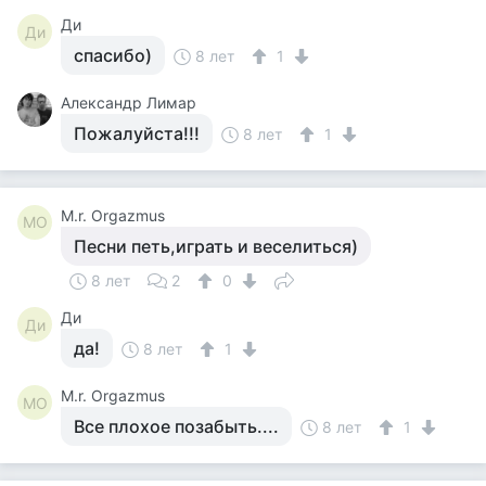
Ди
Ди
спасибо)
8 лет
1
Александр Лимар
Пожалуйста!!!
8 лет
1
M.r. Orgazmus
MO
Песни петь,играть и веселиться)
8 лет
2
0
Ди
Ди
да!
8 лет
1
M.r. Orgazmus
MO
Все плохое позабыть....
8 лет
1