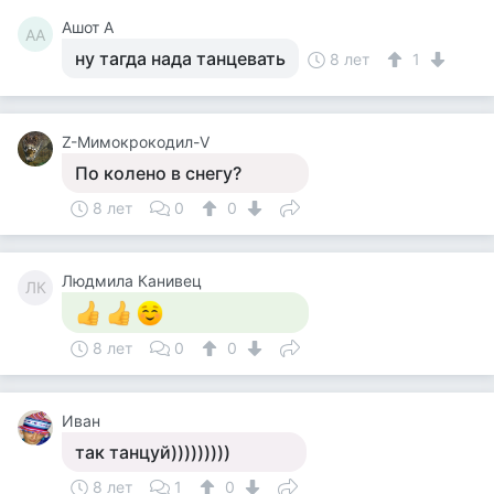
Ашот А
АА
ну тагда нада танцевать
8 лет
1
Z-Мимокрокодил-V
По колено в снегу?
8 лет
0
0
Людмила Канивец
ЛК
8 лет
0
0
Иван
так танцуй)))))))))
8 лет
1
0