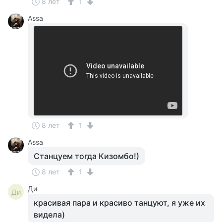
8 лет
1
Assa
8 лет
1
Assa
Станцуем тогда Кизомбо!)
8 лет
1
Ди
Ди
красивая пара и красиво танцуют, я уже их
видела)