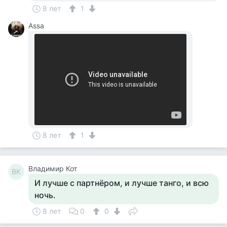
8 лет
1
Assa
8 лет
1
Владимир Кот
ВК
И лучше с партнёром, и лучше танго, и всю
ночь.
8 лет
0
0