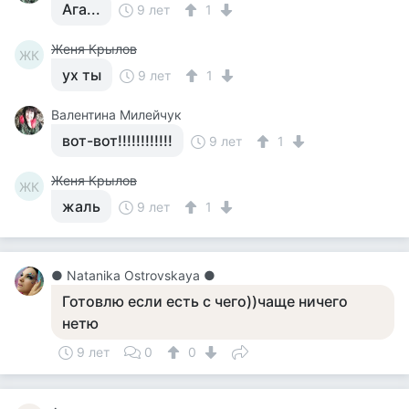
Ага...
9 лет
1
Женя Крылов
ЖК
ух ты
9 лет
1
Валентина Милейчук
вот-вот!!!!!!!!!!!!
9 лет
1
Женя Крылов
ЖК
жаль
9 лет
1
● Natanika Ostrovskaya ●
Готовлю если есть с чего))чаще ничего
нетю
9 лет
0
0