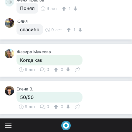
ЖК
Понял
9 лет
1
Юлия
спасибо
9 лет
1
Жазира Мукеева
Когда как
9 лет
0
0
Елена В.
50/50
9 лет
0
0