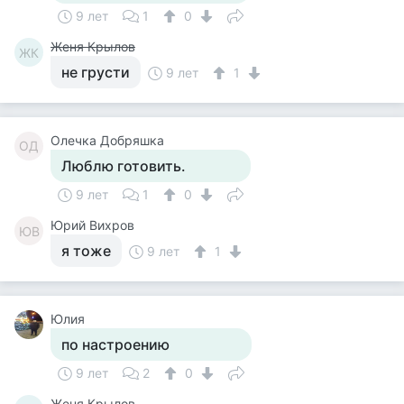
9 лет
1
0
Женя Крылов
ЖК
не грусти
9 лет
1
Олечка Добряшка
ОД
Люблю готовить.
9 лет
1
0
Юрий Вихров
ЮВ
я тоже
9 лет
1
Юлия
по настроению
9 лет
2
0
Женя Крылов