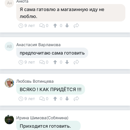
Анюта
Ан
Я сама гатовлю а магазинную иду не
люблю.
9 лет
0
0
Анастасия Варламова
АВ
предпочитаю сама готовить
9 лет
0
0
Любовь Вотинцева
ВСЯКО ! КАК ПРИДЁТСЯ !!!
9 лет
0
0
Ирина Шимова(Собянина)
Приходится готовить.