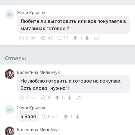
Женя Крылов
ЖК
Любите ли вы готовить или все покупаете в
магазинах готовое ?
9 лет
42
10
1
Ответы
Валентина Милейчук
Не люблю готовить и готовое не покупаю.
Есть слово "нужно"!
9 лет
5
0
Женя Крылов
ЖК
э Валя
9 лет
1
Валентина Милейчук