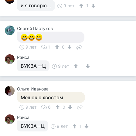
и я говорю...
9 лет
1
Сергей Пастухов
9 лет
1
0
Раиса
БУКВА --Ц
9 лет
1
Ольга Иванова
Мешок с хвостом
9 лет
6
0
Раиса
БУКВА--Ц
9 лет
1