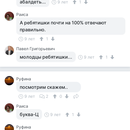
абалдеть...
9 лет
1
Раиса
А ребятишки почти на 100% отвечают
правильно.
9 лет
1
Павел Григорьевич
молодцы ребятишки...
9 лет
1
Руфина
посмотрим скажем..
9 лет
2
0
Раиса
буква-Ц
9 лет
1
Руфина