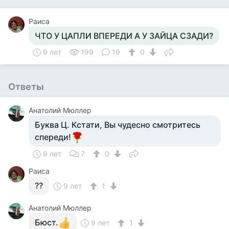
Раиса
ЧТО У ЦАПЛИ ВПЕРЕДИ А У ЗАЙЦА СЗАДИ?
9 лет
199
19
0
Ответы
Анатолий Мюллер
Буква Ц. Кстати, Вы чудесно смотритесь
спереди!
9 лет
7
0
Раиса
??
9 лет
1
Анатолий Мюллер
Бюст.
9 лет
1