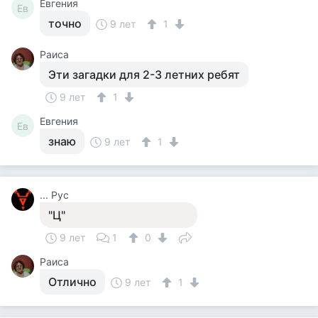
Евгения
Ев
точно
9 лет
1
Раиса
Эти загадки для 2-3 летних ребят
9 лет
1
Евгения
Ев
знаю
9 лет
1
... Рус
"Ц"
9 лет
1
0
Раиса
Отлично
9 лет
1