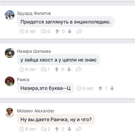
Эдуард Филатов
Придется заглянуть в энциклопедию.
9 лет
0
0
Назира Шатаева
у зайца хвост а у цапли не знаю
9 лет
1
0
Раиса
Назира,это буква--Ц
9 лет
1
Moiseev Alexander
Ну вы даете Раичка, ну и что?
9 лет
2
0