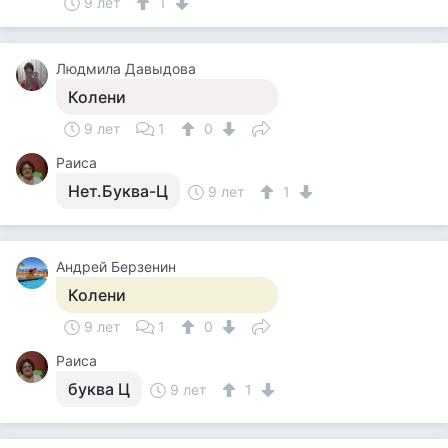
9 лет
1
Людмила Давыдова
Колени
9 лет
1
0
Раиса
Нет.Буква-Ц
9 лет
1
Андрей Берзенин
Колени
9 лет
1
0
Раиса
буква Ц
9 лет
1