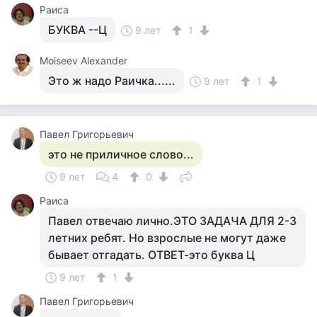
Раиса
БУКВА --Ц
9 лет
1
Moiseev Alexander
Это ж надо Раичка......
9 лет
1
Павел Григорьевич
это не приличное слово...
9 лет
4
0
Раиса
Павел отвечаю лично.ЭТО ЗАДАЧА ДЛЯ 2-3
летних ребят. Но взрослые не могут даже
бывает отгадать. ОТВЕТ-это буква Ц
9 лет
1
Павел Григорьевич