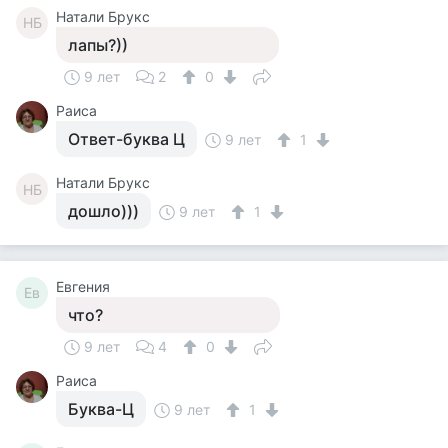
Натали Брукс
НБ
лапы?))
9 лет
2
0
Раиса
Ответ-буква Ц
9 лет
1
Натали Брукс
НБ
дошло)))
9 лет
1
Евгения
Ев
что?
9 лет
4
0
Раиса
Буква-Ц
9 лет
1