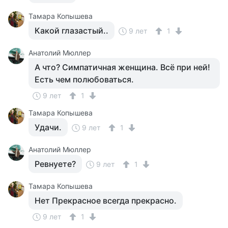
Тамара Копышева
Какой глазастый..
9 лет
1
Анатолий Мюллер
А что? Симпатичная женщина. Всё при ней!
Есть чем полюбоваться.
9 лет
1
Тамара Копышева
Удачи.
9 лет
1
Анатолий Мюллер
Ревнуете?
9 лет
1
Тамара Копышева
Нет Прекрасное всегда прекрасно.
9 лет
1