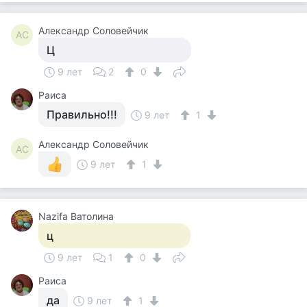
Александр Соловейчик
АС
Ц
9 лет
2
0
Раиса
Правильно!!!
9 лет
1
Александр Соловейчик
АС
9 лет
1
Nazifa Ватолина
ц
9 лет
1
0
Раиса
да
9 лет
1