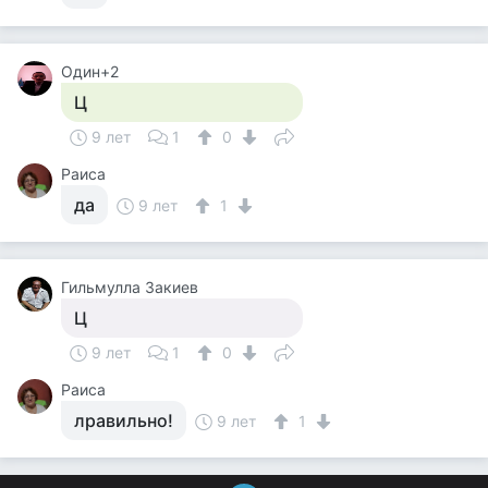
Один+2
Ц
9 лет
1
0
Раиса
да
9 лет
1
Гильмулла Закиев
Ц
9 лет
1
0
Раиса
лравильно!
9 лет
1