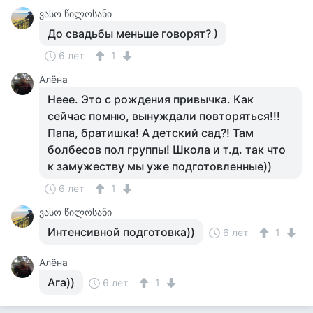
ვასო წილოსანი
До свадьбы меньше говорят? )
6 лет
1
Алёна
Неее. Это с рождения привычка. Как
сейчас помню, вынуждали повторяться!!!
Папа, братишка! А детский сад?! Там
болбесов пол группы! Школа и т.д. так что
к замужеству мы уже подготовленные))
6 лет
1
ვასო წილოსანი
Интенсивной подготовка))
6 лет
1
Алёна
Ага))
6 лет
1