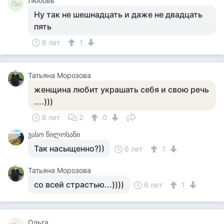
Любовь
Лю
Ну так не шешнадцать и даже не двадцать
пять
6 лет
1
Татьяна Морозова
женщина любит украшать себя и свою речь
....)))
6 лет
2
0
ვასო წილოსანი
Так насыщенно?))
6 лет
1
Татьяна Морозова
со всей страстью...))))
6 лет
1
Ольга