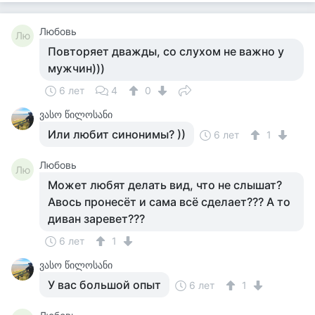
Любовь
Лю
Повторяет дважды, со слухом не важно у
мужчин)))
6 лет
4
0
ვასო წილოსანი
Или любит синонимы? ))
6 лет
1
Любовь
Лю
Может любят делать вид, что не слышат?
Авось пронесёт и сама всё сделает??? А то
диван заревет???
6 лет
1
ვასო წილოსანი
У вас большой опыт
6 лет
1