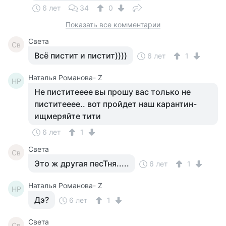
6 лет
34
0
Показать все комментарии
Света
Св
Всё пистит и пистит))))
6 лет
1
Наталья Романова- Z
НР
Не пиститееее вы прошу вас только не
пиститееее.. вот пройдет наш карантин-
ищмеряйте тити
6 лет
1
Света
Св
Это ж другая песТня.....
6 лет
1
Наталья Романова- Z
НР
Дэ?
6 лет
1
Света
Св