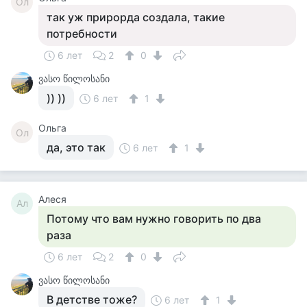
Ол
так уж прирорда создала, такие
потребности
6 лет
2
0
ვასო წილოსანი
)) ))
6 лет
1
Ольга
Ол
да, это так
6 лет
1
Алеся
Ал
Потому что вам нужно говорить по два
раза
6 лет
2
0
ვასო წილოსანი
В детстве тоже?
6 лет
1