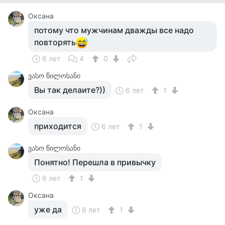
Оксана
потому что мужчинам дважды все надо
повторять
6 лет
4
0
ვასო წილოსანი
Вы так делаите?))
6 лет
1
Оксана
приходится
6 лет
1
ვასო წილოსანი
Понятно! Перешла в привычку
6 лет
1
Оксана
уже да
6 лет
1