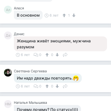
Алеся
Ал
В основном
6 лет
1
Денис
Де
Женщина живёт эмоциями, мужчина
разумом
6 лет
0
0
Светлана Сергеева
Им надо дважды повторять.
6 лет
0
0
Наталья Малышева
НМ
Почему,почему? По статусу))))