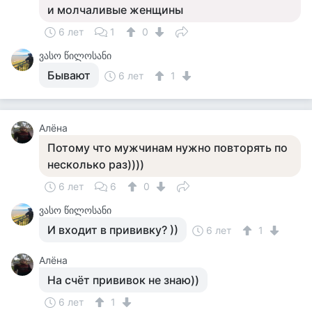
и молчаливые женщины
6 лет
1
0
ვასო წილოსანი
Бывают
6 лет
1
Алёна
Потому что мужчинам нужно повторять по
несколько раз))))
6 лет
6
0
ვასო წილოსანი
И входит в прививку? ))
6 лет
1
Алёна
На счёт прививок не знаю))
6 лет
1