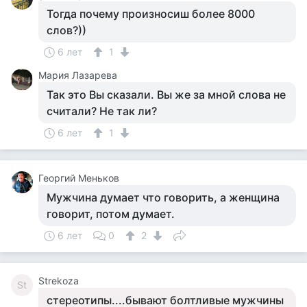
Тогда почему произносиш более 8000
слов?))
6 лет
1
Мария Лазарева
Так это Вы сказали. Вы же за мной слова не
считали? Не так ли?
6 лет
1
Георгий Меньков
Мужчина думает что говорить, а женщина
говорит, потом думает.
6 лет
0
2
Strekoza
St
стереотипы....бывают болтливые мужчины