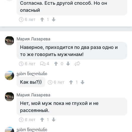
Согласна. Есть другой способ. Но он
опасный
6 лет
1
Мария Лазарева
Наверное, приходится по два раза одно и
то же говорить мужчинам!
6 лет
4
0
ვასო წილოსანი
Как вы?))
6 лет
1
Мария Лазарева
Нет, мой муж пока не глухой и не
рассеянный.
6 лет
1
ვასო წილოსანი