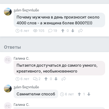
ვასო წილოსანი
Почему мужчина в день произносит около
4000 слов - а женщина более 8000?))))
6 лет
105
19
0
Ответы
Галина С.
ГС
Пытается достучаться до самого умного,
креативного, необыкновенного
6 лет
2
0
ვასო წილოსანი
Самнителни способ
6 лет
1
Галина С.
ГС