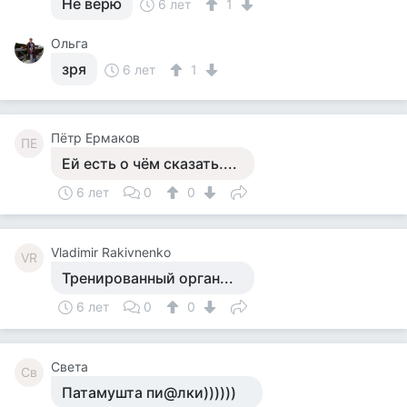
Не верю
6 лет
1
Ольга
зря
6 лет
1
Пётр Ермаков
ПЕ
Ей есть о чём сказать....
6 лет
0
0
Vladimir Rakivnenko
VR
Тренированный орган...
6 лет
0
0
Света
Св
Патамушта пи@лки))))))