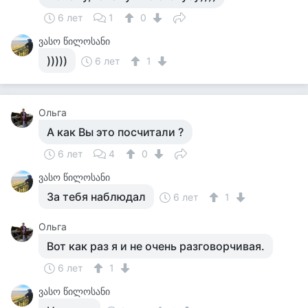
6 лет
1
0
ვასო წილოსანი
)))))
6 лет
1
Ольга
А как Вы это посчитали ?
6 лет
4
0
ვასო წილოსანი
За тебя наблюдал
6 лет
1
Ольга
Вот как раз я и не очень разговорчивая.
6 лет
1
ვასო წილოსანი