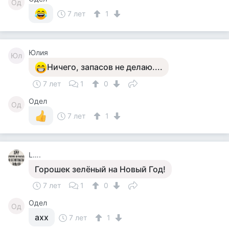
Од
7 лет
1
Юлия
Юл
Ничего, запасов не делаю....
7 лет
1
0
Одел
Од
7 лет
1
L….
Горошек зелёный на Новый Год!
7 лет
1
0
Одел
Од
ахх
7 лет
1