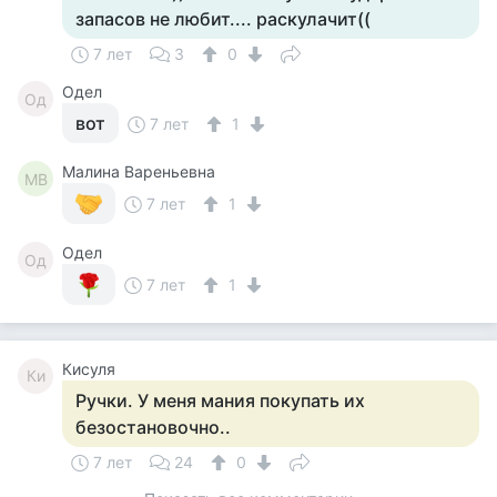
запасов не любит.... раскулачит((
7 лет
3
0
Одел
Од
вот
7 лет
1
Малина Вареньевна
МВ
7 лет
1
Одел
Од
7 лет
1
Кисуля
Ки
Ручки. У меня мания покупать их
безостановочно..
7 лет
24
0