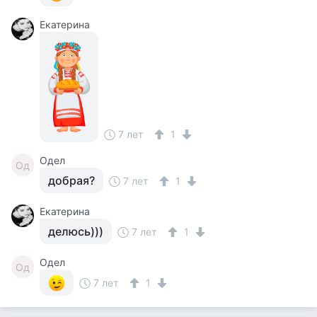
Екатерина
7 лет
1
Одел
Од
добрая?
7 лет
1
Екатерина
делюсь)))
7 лет
1
Одел
Од
7 лет
1