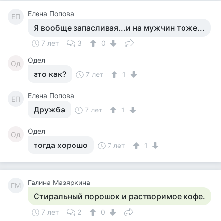
Елена Попова
ЕП
Я вообще запасливая...и на мужчин тоже...
7 лет
3
0
Одел
Од
это как?
7 лет
1
Елена Попова
ЕП
Дружба
7 лет
1
Одел
Од
тогда хорошо
7 лет
1
Галина Мазяркина
ГМ
Стиральный порошок и растворимое кофе.
7 лет
2
0