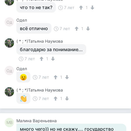
что то не так?
7 лет
1
Одел
Од
всё отлично
7 лет
1
( * ; *)Татьяна Наумова
благодарю за понимание...
7 лет
1
Одел
Од
7 лет
1
( * ; *)Татьяна Наумова
7 лет
1
Малина Вареньевна
МВ
много чего)) но не скажу.... государство