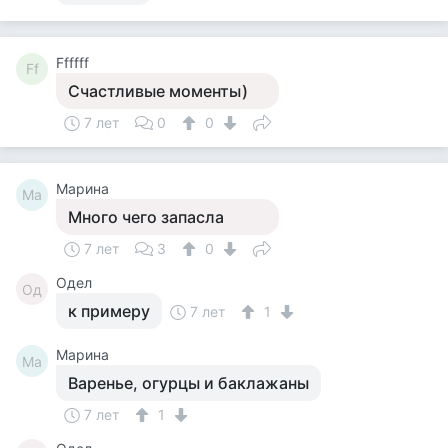
Ffffff
Ff
Счастливые моменты)
7 лет
0
0
Марина
Ма
Много чего запасла
7 лет
3
0
Одел
Од
к примеру
7 лет
1
Марина
Ма
Варенье, огурцы и баклажаны
7 лет
1