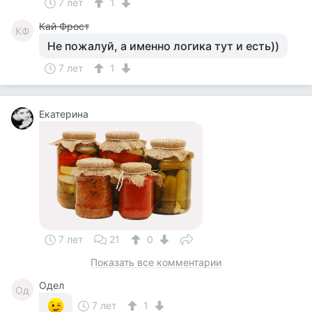
7 лет
1
Кай Фрост
КФ
Не пожалуй, а именно логика тут и есть))
7 лет
1
Екатерина
7 лет
21
0
Показать все комментарии
Одел
Од
7 лет
1