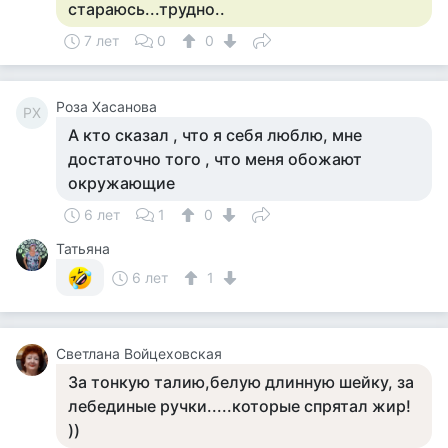
стараюсь...трудно..
7 лет
0
0
Роза Хасанова
РХ
А кто сказал , что я себя люблю, мне
достаточно того , что меня обожают
окружающие
6 лет
1
0
Татьяна
6 лет
1
Светлана Войцеховская
За тонкую талию,белую длинную шейку, за
лебединые ручки.....которые спрятал жир!
))