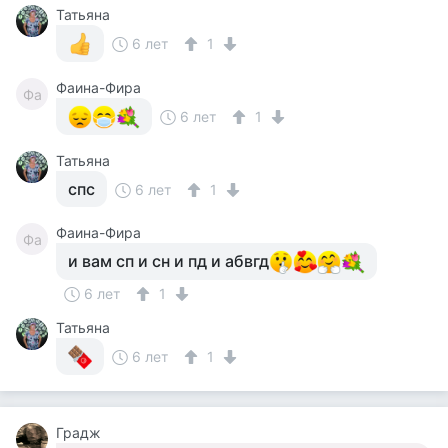
Татьяна
6 лет
1
Фаина-Фира
Фа
6 лет
1
Татьяна
спс
6 лет
1
Фаина-Фира
Фа
и вам сп и сн и пд и абвгд
6 лет
1
Татьяна
6 лет
1
Градж