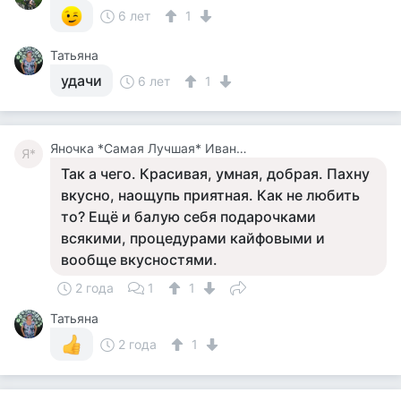
6 лет
1
Татьяна
удачи
6 лет
1
Яночка *Самая Лучшая* Иванова
Я*
Так а чего. Красивая, умная, добрая. Пахну
вкусно, наощупь приятная. Как не любить
то? Ещё и балую себя подарочками
всякими, процедурами кайфовыми и
вообще вкусностями.
2 года
1
1
Татьяна
2 года
1