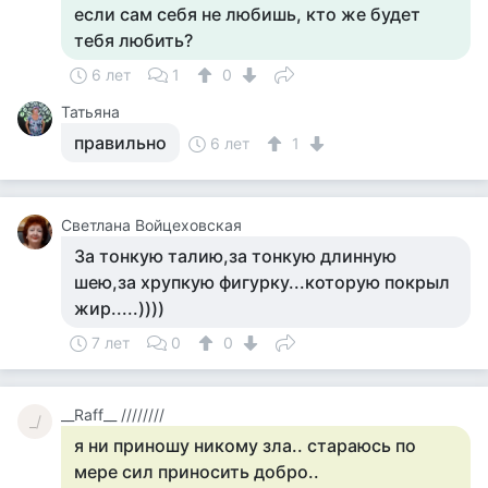
если сам себя не любишь, кто же будет
тебя любить?
6 лет
1
0
Татьяна
правильно
6 лет
1
Светлана Войцеховская
За тонкую талию,за тонкую длинную
шею,за хрупкую фигурку...которую покрыл
жир.....))))
7 лет
0
0
__Raff__ ////////
_/
я ни приношу никому зла.. стараюсь по
мере сил приносить добро..