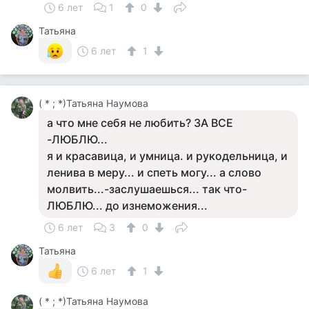
6 лет
1
0
Татьяна
6 лет
1
( * ; *)Татьяна Наумова
а что мне себя не любить? ЗА ВСЕ
-ЛЮБЛЮ...
я и красавица, и умница. и рукодельница, и
ленива в меру... и спеть могу... а слово
молвить...-заслушаешься... так что-
ЛЮБЛЮ... до изнеможения...
6 лет
3
0
Татьяна
6 лет
1
( * ; *)Татьяна Наумова