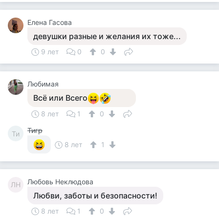
Елена Гасова
девушки разные и желания их тоже...
9 лет
0
0
Любимая
Всё или Всего
8 лет
1
0
Тигр
Ти
8 лет
1
Любовь Неклюдова
ЛН
Любви, заботы и безопасности!
8 лет
1
0