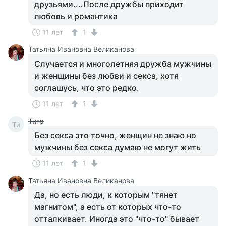
друзьями....После дружбы приходит
любовь и романтика
11 лет
1
Татьяна Ивановна Великанова
Случается и многолетняя дружба мужчины
и женщины без любви и секса, хотя
соглашусь, что это редко.
11 лет
1
Тигр
Ти
Без секса это точно, женщин не знаю но
мужчины без секса думаю не могут жить
11 лет
1
Татьяна Ивановна Великанова
Да, но есть люди, к которым "тянет
магнитом", а есть от которых что-то
отталкивает. Иногда это "что-то" бывает