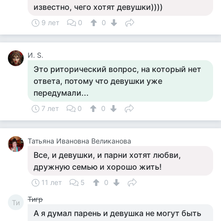
известно, чего хотят девушки))))
9 лет
0
0
И. S.
Это риторический вопрос, на который нет
ответа, потому что девушки уже
передумали...
7 лет
0
0
Татьяна Ивановна Великанова
Все, и девушки, и парни хотят любви,
дружную семью и хорошо жить!
11 лет
5
0
Тигр
Ти
А я думал парень и девушка не могут быть