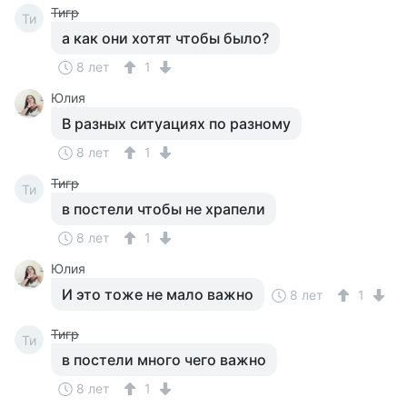
Тигр
Ти
а как они хотят чтобы было?
8 лет
1
Юлия
В разных ситуациях по разному
8 лет
1
Тигр
Ти
в постели чтобы не храпели
8 лет
1
Юлия
И это тоже не мало важно
8 лет
1
Тигр
Ти
в постели много чего важно
8 лет
1