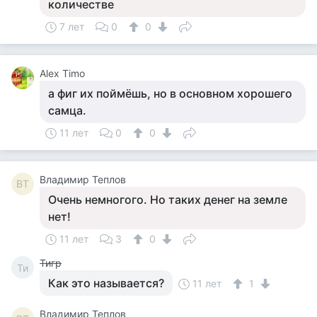
количестве
7 лет
0
0
Alex Timo
а фиг их поймёшь, но в основном хорошего
самца.
11 лет
0
0
Владимир Теплов
ВТ
Очень немногого. Но таких денег на земле
нет!
11 лет
3
0
Тигр
Ти
Как это называется?
11 лет
1
Владимир Теплов