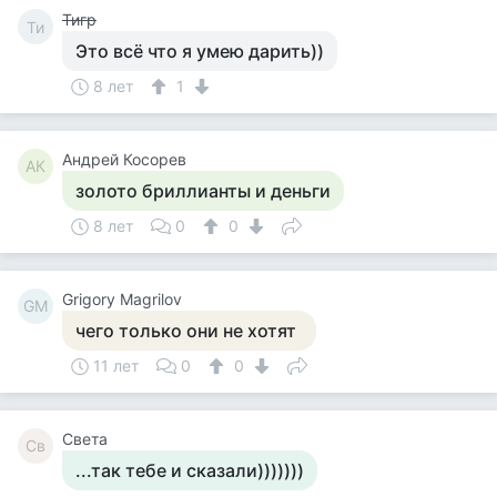
Тигр
Ти
Это всё что я умею дарить))
8 лет
1
Андрей Косорев
АК
золото бриллианты и деньги
8 лет
0
0
Grigory Magrilov
GM
чего только они не хотят
11 лет
0
0
Света
Св
...так тебе и сказали)))))))