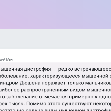
рий Мяч
ышечная дистрофия — редко встречающеес
аболевание, характеризующееся мышечной 
индром Дюшена поражает только мальчиков
аиболее распространенным видом мышечно
то заболевание отмечается примерно у одно
рех тысяч. Помимо этого существуют некото
остаточно редкие виды мышечной дистрофи