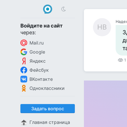
Наде
Войдите на сайт
НВ
З
через:
д
Mail.ru
т
Google
1
Яндекс
Фейсбук
ВКонтакте
Одноклассники
Задать вопрос
Главная страница