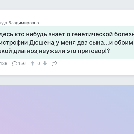
жда Владимировна
десь кто нибудь знает о генетической боле
истрофии Дюшена,у меня два сына...и обоим
акой диагноз,неужели это приговор!?
 138
156
0