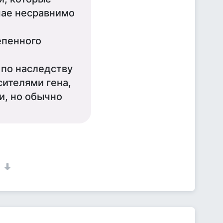
чае несравнимо
епенного
по наследству
сителями гeна,
и, но обычно
1