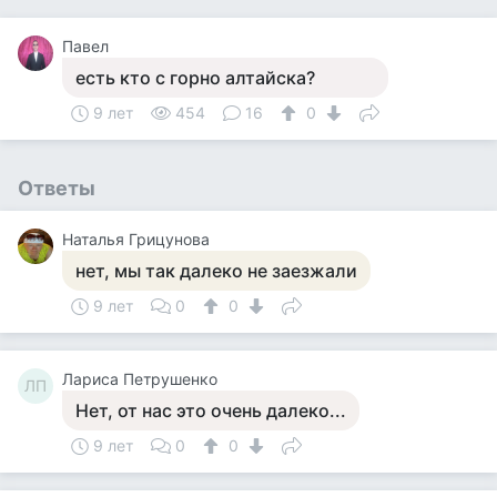
Павел
есть кто с горно алтайска?
9 лет
454
16
0
Ответы
Наталья Грицунова
нет, мы так далеко не заезжали
9 лет
0
0
Лариса Петрушенко
ЛП
Нет, от нас это очень далеко...
9 лет
0
0